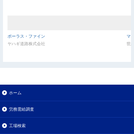
ポーラス・ファイン
マイ
ヤハギ道路株式会社
世
ホーム
労務需給調査
工場検索