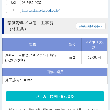
03-5487-0037
FAX
https://ssl.maedaroad.co.jp/
HP
積算資料／単価・工事費
掲載価格の条件 >
（材工共）
公表価格(税
規格
単位
別)
厚40mm 自然色アスファルト舗装
ｍ２
12,000円
(天然小砂利)
価格の適用
施工規模：500m2
メーカーに問い合わせる
上記の内容は、登録企業・団体からの申請に基づき掲載しております。