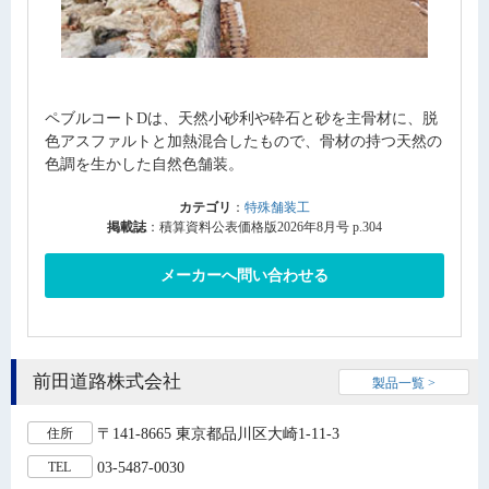
ペブルコートDは、天然小砂利や砕石と砂を主骨材に、脱
色アスファルトと加熱混合したもので、骨材の持つ天然の
色調を生かした自然色舗装。
カテゴリ
：
特殊舗装工
掲載誌
：積算資料公表価格版2026年8月号 p.304
メーカーへ問い合わせる
前田道路株式会社
製品一覧 >
〒141-8665 東京都品川区大崎1-11-3
住所
03-5487-0030
TEL