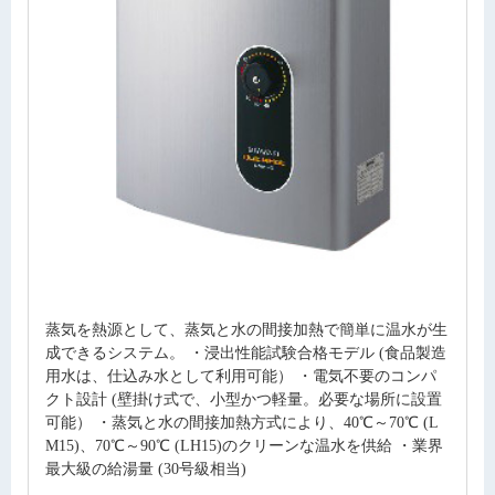
蒸気を熱源として、蒸気と水の間接加熱で簡単に温水が生
成できるシステム。 ・浸出性能試験合格モデル (食品製造
用水は、仕込み水として利用可能） ・電気不要のコンパ
クト設計 (壁掛け式で、小型かつ軽量。必要な場所に設置
可能） ・蒸気と水の間接加熱方式により、40℃～70℃ (L
M15)、70℃～90℃ (LH15)のクリーンな温水を供給 ・業界
最大級の給湯量 (30号級相当)