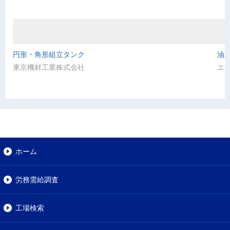
円形・角形組立タンク
油水
東京機材工業株式会社
エ
ホーム
労務需給調査
工場検索