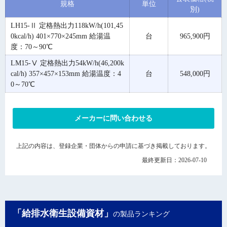
規格
単位
別)
LH15-Ⅱ 定格熱出力118kW/h(101,45
0kcal/h) 401×770×245mm 給湯温
台
965,900円
度：70～90℃
LM15-Ⅴ 定格熱出力54kW/h(46,200k
cal/h) 357×457×153mm 給湯温度：4
台
548,000円
0～70℃
メーカーに問い合わせる
上記の内容は、登録企業・団体からの申請に基づき掲載しております。
最終更新日：2026-07-10
「給排水衛生設備資材」
の製品ランキング