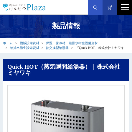
製品情報
ホーム
機械設備資材
保温・保冷材・給排水衛生設備資材
給排水衛生設備資材
熱交換型給湯器
『Quick HOT』株式会社ミヤワキ
Quick HOT（蒸気瞬間給湯器）｜株式会社
ミヤワキ