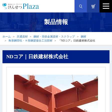
製品情報
ホーム
共通資材
鋼材・非鉄金属資材・スクラップ
鋼材
角形鋼管柱・Ｈ形鋼梁接合工法部材
『NDコア』日鉄建材株式会社
NDコア｜日鉄建材株式会社