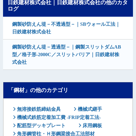
日鉄建材株式会社｜日鉄建材株式会社の他のカタ
ログ
鋼製砂防えん堤－不透過型－｜SBウォール工法｜
日鉄建材株式会社
鋼製砂防えん堤－透過型－｜鋼製スリットダムAB
型／格子形-2000C／スリットバリア｜日鉄建材株
式会社
「鋼材」の他のカテゴリ
無溶接鉄筋締結金具
機械式継手
機械式鉄筋定着加工費 -FRIP定着工法-
配筋型デッキプレート
床用鋼板
角形鋼管柱・Ｈ形鋼梁接合工法部材