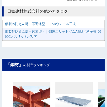
日鉄建材株式会社の他のカタログ
鋼製砂防えん堤－不透過型－｜SBウォール工法
鋼製砂防えん堤－透過型－｜鋼製スリットダムAB型／格子形-20
00C／スリットバリア
「鋼材」
の製品ランキング