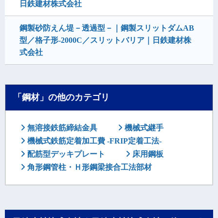
日鉄建材株式会社
鋼製砂防えん堤－透過型－｜鋼製スリットダムAB
型／格子形-2000C／スリットバリア｜日鉄建材株
式会社
「鋼材」の他のカテゴリ
無溶接鉄筋締結金具
機械式継手
機械式鉄筋定着加工費 -FRIP定着工法-
配筋型デッキプレート
床用鋼板
角形鋼管柱・Ｈ形鋼梁接合工法部材