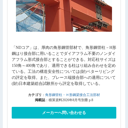
「NDコア」は、厚肉の角形鋼管部材で、角形鋼管柱－H形
鋼はり接合部に用いることでダイアフラム不要のノンダイ
アフラム形式接合部とすることができる。対応柱サイズは
150角～400角であり、適用できる柱はり組み合わせを定め
ている。工法の構造安全性については(財)ベターリビング
の評定を取得。また、ブレース端接合部への適用について
(財)日本建築総合試験所から評定を取得している。
カテゴリ
：
角形鋼管柱・Ｈ形鋼梁接合工法部材
掲載誌
：積算資料2026年8月号別冊 p.8
メーカーへ問い合わせる