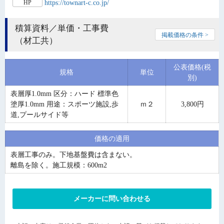
https://townart-c.co.jp/
HP
積算資料／単価・工事費
掲載価格の条件 >
（材工共）
公表価格(税
規格
単位
別)
表層厚1.0mm 区分：ハード 標準色
塗厚1.0mm 用途：スポーツ施設,歩
ｍ２
3,800円
道,プールサイド等
価格の適用
表層工事のみ。下地基盤費は含まない。
離島を除く。施工規模：600m2
メーカーに問い合わせる