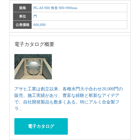
規格
PG-AS 900 角形 900×900mm
単位
門
公表価格
660,000
電子カタログ概要
アサヒ工業は創立以来、各種水門大小合わせ20,000門の
販売、施工実績があり、豊富な経験と斬新なアイデア
で、自社開発製品も数多くある。特にアルミ合金製フ
ラ...
電子カタログ