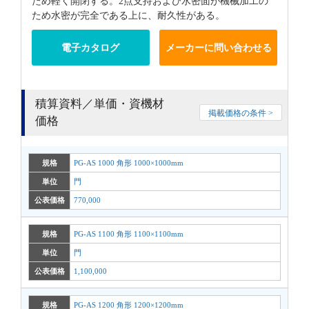
ため軽く開閉する。2点支持および水密面が機械加工の
ため水密が完全である上に、耐久性がある。
電子カタログ
メーカーに問い合わせる
積算資料／単価・資機材
掲載価格の条件 >
価格
規格
PG-AS 1000 角形 1000×1000mm
単位
門
公表価格
770,000
規格
PG-AS 1100 角形 1100×1100mm
単位
門
公表価格
1,100,000
規格
PG-AS 1200 角形 1200×1200mm