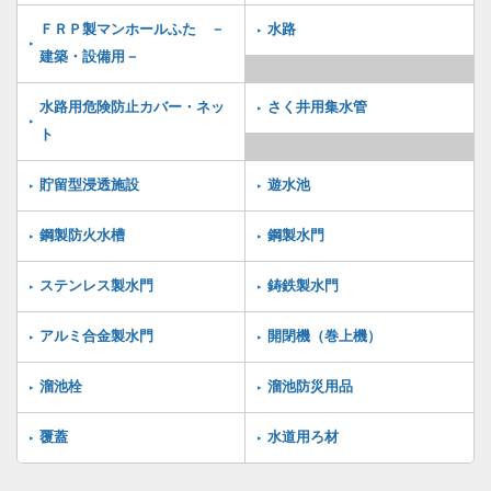
ＦＲＰ製マンホールふた －
水路
建築・設備用－
水路用危険防止カバー・ネッ
さく井用集水管
ト
貯留型浸透施設
遊水池
鋼製防火水槽
鋼製水門
ステンレス製水門
鋳鉄製水門
アルミ合金製水門
開閉機（巻上機）
溜池栓
溜池防災用品
覆蓋
水道用ろ材