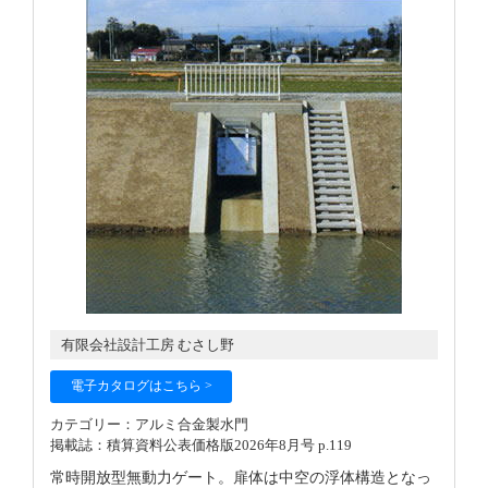
有限会社設計工房 むさし野
電子カタログはこちら >
カテゴリー：アルミ合金製水門
掲載誌：積算資料公表価格版2026年8月号 p.119
常時開放型無動力ゲート。扉体は中空の浮体構造となっ