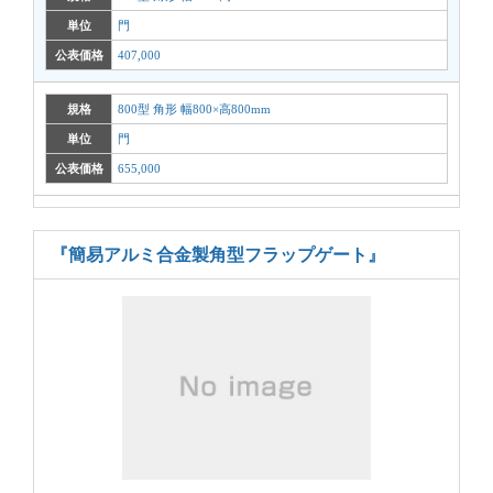
単位
門
公表価格
407,000
規格
800型 角形 幅800×高800mm
単位
門
公表価格
655,000
『簡易アルミ合金製角型フラップゲート』