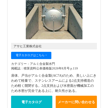
アサヒ工業株式会社
電子カタログはこちら >
カテゴリー：アルミ合金製水門
掲載誌：積算資料公表価格版2026年8月号 p.119
扉体、戸当がアルミ合金製(AC7A)のため、美しい上にき
わめて軽量で、ステンレスアームによる2点支持構造の
ため軽く開閉する。2点支持および水密面が機械加工の
ため水密が完全である上に、耐久性がある。
電子カタログ
メーカーに問い合わせる