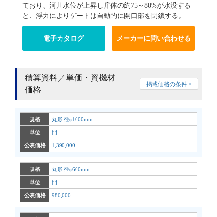
ており、河川水位が上昇し扉体の約75～80%が水没する
と、浮力によりゲートは自動的に開口部を閉鎖する。
電子カタログ
メーカーに問い合わせる
積算資料／単価・資機材
掲載価格の条件 >
価格
規格
丸形 径φ1000mm
単位
門
公表価格
1,390,000
規格
丸形 径φ600mm
単位
門
公表価格
980,000