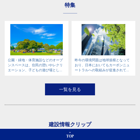
特集
公園・緑地・体育施設などのオープ
昨今の環境問題は地球規模となって
ンスペースは、住民の憩いやレクリ
おり、日本においてもカーボンニュ
エーション、子どもの遊び場とし...
ートラルへの取組みが促進されて...
一覧を見る
建設情報クリップ
TOP