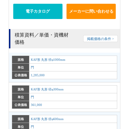
電子カタログ
メーカーに問い合わせる
積算資料／単価・資機材
掲載価格の条件 >
価格
規格
KAF形 丸形 径φ1000mm
単位
門
公表価格
1,285,000
規格
KAF形 丸形 径φ300mm
単位
門
公表価格
361,000
規格
KAF形 丸形 径φ600mm
単位
門