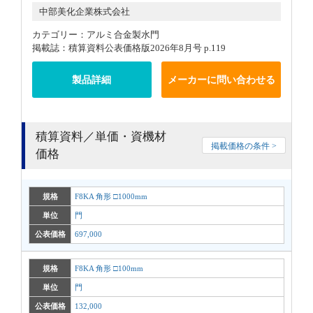
中部美化企業株式会社
カテゴリー：アルミ合金製水門
掲載誌：積算資料公表価格版2026年8月号 p.119
製品詳細
メーカーに問い合わせる
積算資料／単価・資機材
掲載価格の条件 >
価格
規格
F8KA 角形 □1000mm
単位
門
公表価格
697,000
規格
F8KA 角形 □100mm
単位
門
公表価格
132,000