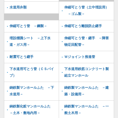
水道用弁類
伸縮可とう管（土中埋設用）
－ゴム製－
伸縮可とう管 －鋼製－
伸縮可とう離脱防止継手
埋設標識シート －上下水
伸縮可とう管・継手 －障害
道・ガス用－
物迂回配管－
耐震可とう継手
Ｗジョイント推進管
下水道用可とう管（ＣＳパイ
下水道用鉄筋コンクリート製
プ）
組立マンホール
鋳鉄製マンホールふた －下
鋳鉄製マンホールふた －建
水道用－
築・設備用－
鋳鉄製化粧マンホールふた
鋳鉄製マンホールふた －一
－土木・敷地内用－
般土木用－