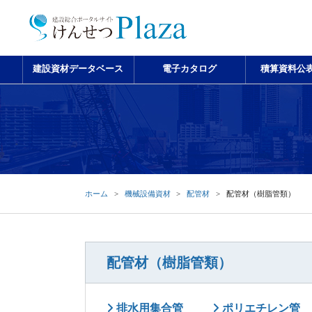
建設資材データベース
電子カタログ
積算資料公
ホーム
機械設備資材
配管材
配管材（樹脂管類）
配管材（樹脂管類）
排水用集合管
ポリエチレン管