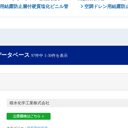
用結露防止層付硬質塩化ビニル管
空調ドレン用結露防
データベース
97件中 1-30件を表示
積水化学工業株式会社