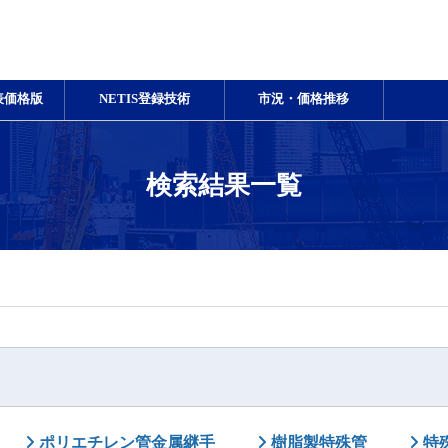
表価格版
NETIS登録技術
市況・価格推移
検索結果一覧
ポリエチレン管金属継手
樹脂製特殊管
特