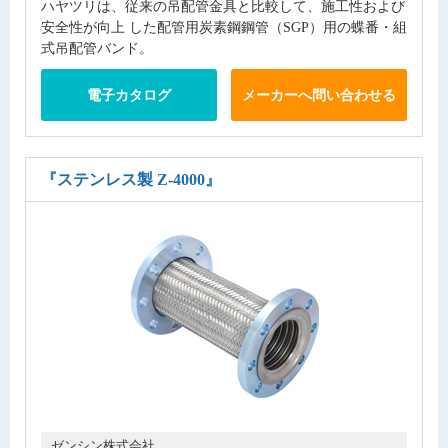
ハヤツリは、従来の吊配管金具と比較して、施工性および
安全性が向上 した配管用炭素鋼鋼管（SGP）用の蝶番・組
式吊配管バンド。
電子カタログ
メーカーへ問い合わせる
『ステンレス製 Z-4000』
ゼンシン株式会社