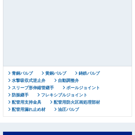
青銅バルブ
黄銅バルブ
鋳鉄バルブ
水撃吸収式逆止弁
自動調整弁
スリーブ形伸縮管継手
ボールジョイント
防振継手
フレキシブルジョイント
配管用支持金具
配管用防火区画処理部材
配管用漏れ止め材
油圧バルブ