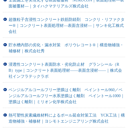
全面施工を実現化する表面被覆材 NURUCON｜表面処理材―表
面被覆材―｜タイハクマテリアルズ株式会社
超微粒子含浸性コンクリート鉄筋防錆剤 コンクリ・リファクタ
ー®｜コンクリート表面処理材―表面含浸材―｜サンキ化工株式
会社
貯水槽内部の劣化・漏水対策 ポリウレコート®｜構造物補強・
補修材｜株式会社秀
浸透性コンクリート表面防水・劣化防止材 グランシール（R
B）type｜コンクリート表面処理材――表面含浸材――｜株式会
社インフラテックラボ
ベンジルアルコールフリー塗膜はく離剤 ペイントール960／ベ
ンジルアルコールフリー水系塗膜はく離剤 ペイントール1000｜
塗膜はく離剤｜ミリオン化学株式会社
熱可塑性炭素繊維材料によるポール延命対策工法 YCK工法｜構
造物補強・補修材｜ヨシモトエンジニアリング株式会社