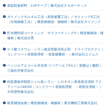
亜鉛防食材料 ZAPテープ｜株式会社ナカボーテック
ガイメックモルタル工法（表面被覆工法）／ガイメックR工法
（目地補修工法）｜構造物補強・補修材｜株式会社ガイメック
貯水槽外部コーティング サスコーティング®｜構造物補強・補
修材｜株式会社秀
ケイ酸リチウム・シラン複合型吸水防止剤 ドライプロテクト｜
コンクリート表面処理材 －表面被覆材－｜株式会社エイムス
ベンジルアルコール非含有 リペアソルブ®S-2｜塗膜はく離剤｜
三協化学株式会社
鉄筋腐食抑制型ジェル状シラン・シロキサン系表面含浸材 アク
アシール1400AR｜コンクリート表面処理材 －表面含浸材－｜
大同塗料株式会社
耐震補強金物｜構造物補強・補修材｜東京機材工業株式会社