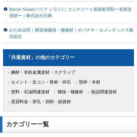
Barrier Silane(バリア シラン)｜コンクリート表面処理剤ー表面含
浸材ー｜株式会社日興
かため太郎｜構造物補強・補修材｜オバナヤ・セメンテックス株
式会社
「共通資材」の他のカテゴリー
鋼材・非鉄金属資材・スクラップ
セメント・生コン・骨材・砕石
型枠・木材
塗料・石油関連資材
補強・補修材
仮設関連資材
賃貸料金・穿孔・切削・副資材
カテゴリー一覧