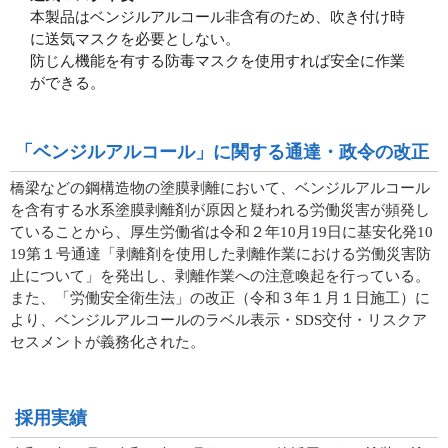
本製品はベンジルアルコール非含有のため、吹き付け時
に送気マスクを必要としない。
防じん機能を有する防毒マスクを使用すれば安全に作業
ができる。
「ベンジルアルコール」に関する通達・政令の改正
橋梁などの鋼構造物の塗膜剥離において、ベンジルアルコール
を含有する水系塗膜剥離剤が原因と疑われる労働災害が頻発し
ていることから、厚生労働省は令和２年10月19日に基安化発10
19第１号通達「剥離剤を使用した剥離作業における労働災害防
止について」を発出し、剥離作業への注意喚起を行っている。
また、「労働安全衛生法」の改正（令和３年１月１日施工）に
より、ベンジルアルコールのラベル表示・SDS交付・リスクア
セスメントが義務化された。
採用実績