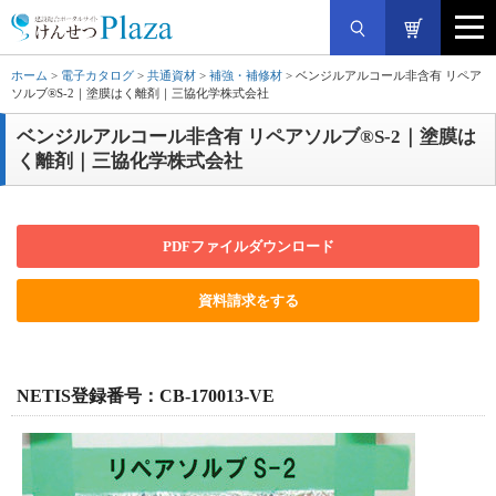
ホーム
>
電子カタログ
>
共通資材
>
補強・補修材
> ベンジルアルコール非含有 リペア
ソルブ®S-2｜塗膜はく離剤｜三協化学株式会社
ベンジルアルコール非含有 リペアソルブ®S-2｜塗膜は
く離剤｜三協化学株式会社
PDFファイルダウンロード
資料請求をする
NETIS登録番号：CB-170013-VE