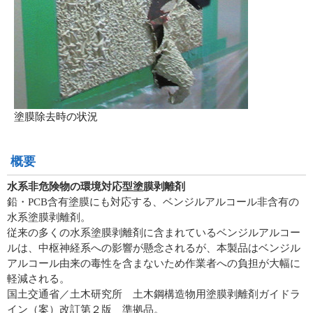
塗膜除去時の状況
概要
水系非危険物の環境対応型塗膜剥離剤
鉛・PCB含有塗膜にも対応する、ベンジルアルコール非含有の
水系塗膜剥離剤。
従来の多くの水系塗膜剥離剤に含まれているベンジルアルコー
ルは、中枢神経系への影響が懸念されるが、本製品はベンジル
アルコール由来の毒性を含まないため作業者への負担が大幅に
軽減される。
国土交通省／土木研究所 土木鋼構造物用塗膜剥離剤ガイドラ
イン（案）改訂第２版 準拠品。