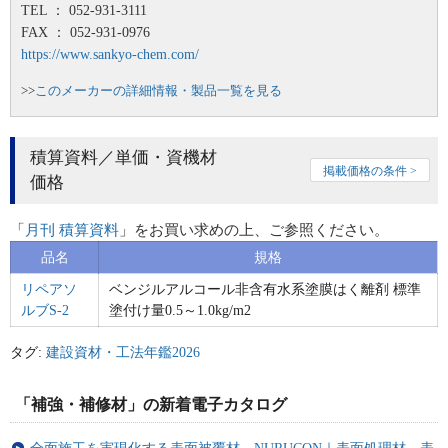
TEL ： 052-931-3111
FAX ： 052-931-0976
https://www.sankyo-chem.com/
>>
このメーカーの詳細情報・製品一覧を見る
積算資料／単価・資機材
掲載価格の条件 >
価格
「
月刊 積算資料
」をお買い求めの上、ご参照ください。
品名
規格
リペアソ
ベンジルアルコール非含有水系塗膜はく離剤 標準
ルブS-2
塗付け量0.5～1.0kg/m2
タグ:
建設資材・工法年鑑2026
「補強・補修材」の新着電子カタログ