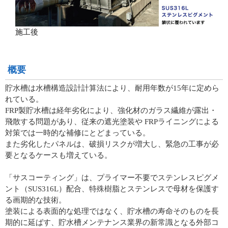
施工後
概要
貯水槽は水槽構造設計計算法により、耐用年数が15年に定めら
れている。
FRP製貯水槽は経年劣化により、強化材のガラス繊維が露出・
飛散する問題があり、従来の遮光塗装や FRPライニングによる
対策では一時的な補修にとどまっている。
また劣化したパネルは、破損リスクが増大し、緊急の工事が必
要となるケースも増えている。
「サスコーティング」は、プライマー不要でステンレスピグメ
ント（SUS316L）配合、特殊樹脂とステンレスで母材を保護す
る画期的な技術。
塗装による表面的な処理ではなく、貯水槽の寿命そのものを長
期的に延ばす、貯水槽メンテナンス業界の新常識となる外部コ