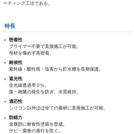
ーティング工法である。
特長
密着性
プライマー不要で直接施工が可能。
母材を傷めず高密着。
耐候性
紫外線・酸性雨・塩害から貯水槽を長期保護。
遮光性
全光線透過率０%。
藻・雑菌の発生を防ぎ、水質維持。
適応性
シリコン以外ほぼ全ての素材に直接施工が可能。
防錆力
金属部に耐食性塗膜を形成。
サビ・腐食の進行を防ぐ。