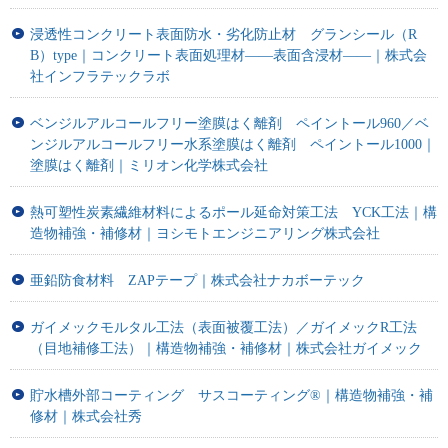
浸透性コンクリート表面防水・劣化防止材 グランシール（R
B）type｜コンクリート表面処理材――表面含浸材――｜株式会
社インフラテックラボ
ベンジルアルコールフリー塗膜はく離剤 ペイントール960／ベ
ンジルアルコールフリー水系塗膜はく離剤 ペイントール1000｜
塗膜はく離剤｜ミリオン化学株式会社
熱可塑性炭素繊維材料によるポール延命対策工法 YCK工法｜構
造物補強・補修材｜ヨシモトエンジニアリング株式会社
亜鉛防食材料 ZAPテープ｜株式会社ナカボーテック
ガイメックモルタル工法（表面被覆工法）／ガイメックR工法
（目地補修工法）｜構造物補強・補修材｜株式会社ガイメック
貯水槽外部コーティング サスコーティング®｜構造物補強・補
修材｜株式会社秀