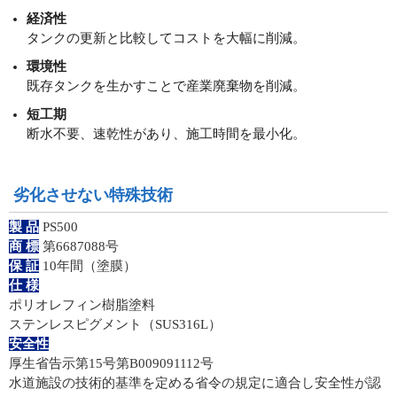
経済性
タンクの更新と比較してコストを大幅に削減。
環境性
既存タンクを生かすことで産業廃棄物を削減。
短工期
断水不要、速乾性があり、施工時間を最小化。
劣化させない特殊技術
製 品
PS500
商 標
第6687088号
保 証
10年間（塗膜）
仕 様
ポリオレフィン樹脂塗料
ステンレスピグメント（SUS316L）
安全性
厚生省告示第15号第B009091112号
水道施設の技術的基準を定める省令の規定に適合し安全性が認