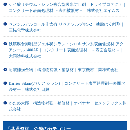
ケイ酸リチウム・シラン複合型吸水防止剤 ドライプロテクト｜
コンクリート表面処理材 －表面被覆材－｜株式会社エイムス
ベンジルアルコール非含有 リペアソルブ®S-2｜塗膜はく離剤｜
三協化学株式会社
鉄筋腐食抑制型ジェル状シラン・シロキサン系表面含浸材 アク
アシール1400AR｜コンクリート表面処理材 －表面含浸材－｜
大同塗料株式会社
耐震補強金物｜構造物補強・補修材｜東京機材工業株式会社
Barrier Silane(バリア シラン)｜コンクリート表面処理剤ー表面含
浸材ー｜株式会社日興
かため太郎｜構造物補強・補修材｜オバナヤ・セメンテックス株
式会社
「共通資材」の他のカテゴリー