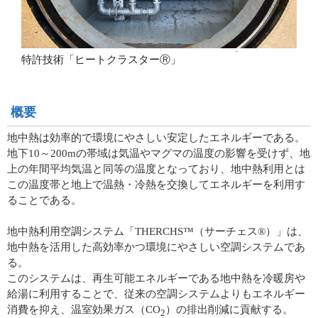
特許技術「ヒートクラスターⓇ」
概要
地中熱は効率的で環境にやさしい安定したエネルギーである。
地下10～200mの帯域は気温やマグマの温度の影響を受けず、地
上の年間平均気温と同等の温度となっており、地中熱利用とは
この温度帯と地上で温熱・冷熱を交換してエネルギーを利用す
ることである。
地中熱利用空調システム「THERCHS™（サーチェス®）」は、
地中熱を活用した高効率かつ環境にやさしい空調システムであ
る。
このシステムは、再生可能エネルギーである地中熱を冷暖房や
給湯に利用することで、従来の空調システムよりもエネルギー
消費を抑え、温室効果ガス（CO
）の排出削減に貢献する。
2