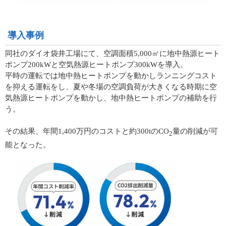
導入事例
同社のダイオ袋井工場にて、空調面積5,000㎡に地中熱源ヒート
ポンプ200kWと空気熱源ヒートポンプ300kWを導入。
平時の運転では地中熱ヒートポンプを動かしランニングコスト
を抑える運転をし、夏や冬場の空調負荷が大きくなる時期に空
気熱源ヒートポンプを動かし、地中熱ヒートポンプの補助を行
う。
その結果、年間1,400万円のコストと約300tのCO
量の削減が可
2
能となった。