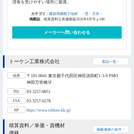
浸食を受けやすい場所に最適。
カテゴリ
：
建築用鋼製下地材 －壁・天井－
掲載誌
：積算資料公表価格版2026年8月号 p.186
メーカーへ問い合わせる
トーケン工業株式会社
製品一覧 >
〒101-0041 東京都千代田区神田須田町1-3-9 PMO
住所
神田万世橋5F
03-3257-0051
TEL
03-3257-0278
FAX
https://www.tohken-kk.jp/
HP
積算資料／単価・資機材
掲載価格の条件 >
価格