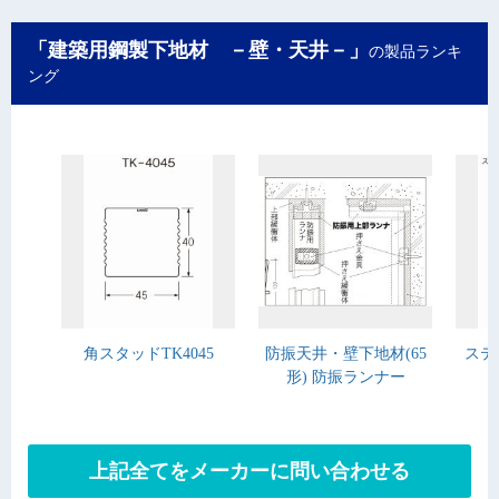
「建築用鋼製下地材 －壁・天井－」
の製品ランキ
ング
角スタッドTK4045
防振天井・壁下地材(65
ステ
形) 防振ランナー
上記全てをメーカーに問い合わせる