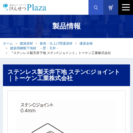
製品情報
ホーム
建築資材
躯体・仕上げ関連資材
建築金物
建築用鋼製下地材 －壁・天井－
『ステンレス製天井下地 ステンCジョイント』トーケン工業株式会社
ステンレス製天井下地 ステンCジョイント
｜トーケン工業株式会社