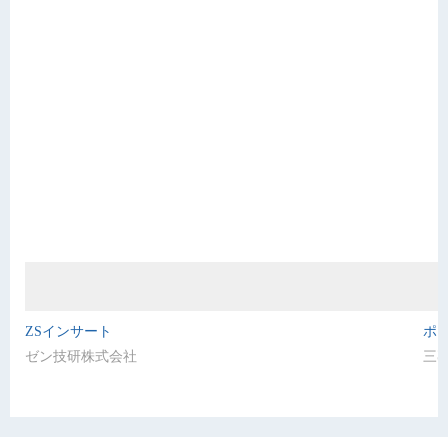
ZSインサート
ポ
ゼン技研株式会社
三