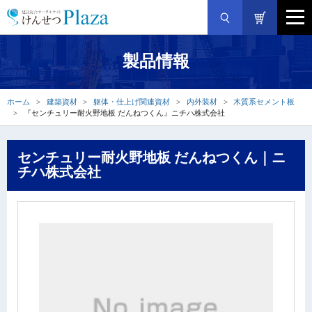
製品情報
ホーム
建築資材
躯体・仕上げ関連資材
内外装材
木質系セメント板
『センチュリー耐火野地板 だんねつくん』ニチハ株式会社
センチュリー耐火野地板 だんねつくん｜ニ
チハ株式会社