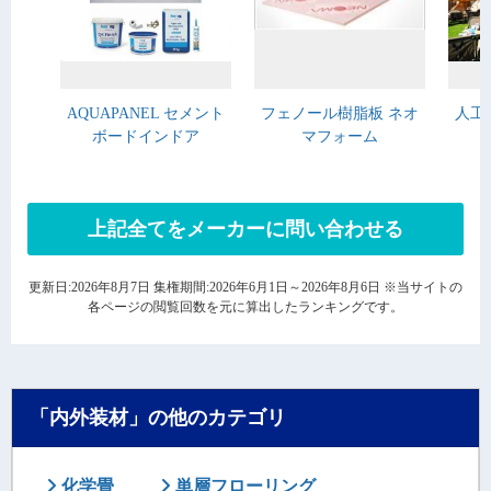
AQUAPANEL セメント
フェノール樹脂板 ネオ
人工
ボードインドア
マフォーム
上記全てをメーカーに問い合わせる
更新日:2026年8月7日 集権期間:2026年6月1日～2026年8月6日 ※当サイトの
各ページの閲覧回数を元に算出したランキングです。
「内外装材」の他のカテゴリ
化学畳
単層フローリング