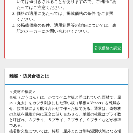
いては値引きされることがありますので、ご利用にあ
たってはご注意ください。
価格の適用にあたっては、掲載価格の条件 をご参照
ください。
公掲載価格の条件、適用範囲等の詳細については、表
記のメーカーにお問い合わせください。
公表価格の調査
難燃・防炎合板とは
＜資材の概要＞
合板（ごうはん）は、かつてベニヤ板と呼ばれていた面材で、原
木（丸太）をカツラ剥きにした薄い板（単板＝Veneer）を乾燥さ
せ、接着剤により貼り合わせて作った板である。通常は、奇数枚
の単板を繊維方向に直交に貼り合わせる。単板の枚数はプライ数
と呼ばれ、３プライ、５プライ、７プライ、９プライなどが標準
である。
接着耐久性については、特類（屋外または常時湿潤状態となる場