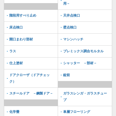
用－
階段用すべり止め
天井点検口
床点検口
壁点検口
開口まわり部材
マシンハッチ
ラス
プレミックス調合モルタル
仕上塗材
シャッター －部材－
ドアクローザ（ドアチェッ
錠前
ク）
スチールドア －鋼製ドア－
ガラスレンガ・ガラスチュー
ブ
化学畳
単層フローリング