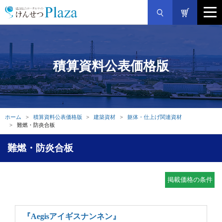
積算資料公表価格版
ホーム
積算資料公表価格版
建築資材
躯体・仕上げ関連資材
難燃・防炎合板
難燃・防炎合板
掲載価格の条件
『Aegisアイギスナンネン』