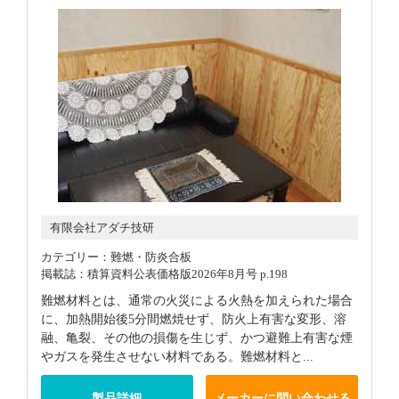
有限会社アダチ技研
カテゴリー：難燃・防炎合板
掲載誌：積算資料公表価格版2026年8月号 p.198
難燃材料とは、通常の火災による火熱を加えられた場合
に、加熱開始後5分間燃焼せず、防火上有害な変形、溶
融、亀裂、その他の損傷を生じず、かつ避難上有害な煙
やガスを発生させない材料である。難燃材料と...
製品詳細
メーカーに問い合わせる