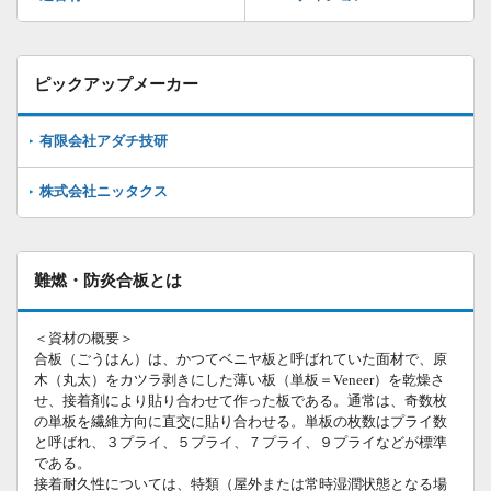
ピックアップメーカー
有限会社アダチ技研
株式会社ニッタクス
難燃・防炎合板とは
＜資材の概要＞
合板（ごうはん）は、かつてベニヤ板と呼ばれていた面材で、原
木（丸太）をカツラ剥きにした薄い板（単板＝Veneer）を乾燥さ
せ、接着剤により貼り合わせて作った板である。通常は、奇数枚
の単板を繊維方向に直交に貼り合わせる。単板の枚数はプライ数
と呼ばれ、３プライ、５プライ、７プライ、９プライなどが標準
である。
接着耐久性については、特類（屋外または常時湿潤状態となる場