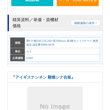
積算資料／単価・資機材
掲載価格の条件 >
価格
厚9.0×幅100,150,200×長1800mm 各4枚セット/1ケース 無塗
規格
装品 認定番号RM-0029
単位
ｍ２
公表価格
9,800
『アイギスナンネン 難燃シナ合板』