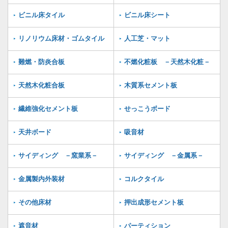
ビニル床タイル
ビニル床シート
リノリウム床材・ゴムタイル
人工芝・マット
難燃・防炎合板
不燃化粧板 －天然木化粧－
天然木化粧合板
木質系セメント板
繊維強化セメント板
せっこうボード
天井ボード
吸音材
サイディング －窯業系－
サイディング －金属系－
金属製内外装材
コルクタイル
その他床材
押出成形セメント板
遮音材
パーティション