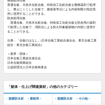
難燃処理合板
普通合板、天然木化粧合板、特殊加工化粧合板を難燃薬剤で処理
し、燃えにくくした合板で、建築基準法による内装制限の指定箇
所に使用することができる。
防炎処理合板
普通合板、天然木化粧合板、特殊加工化粧合板を防炎用の薬剤
で処理した合板で、消防法による防火対象建築物の内部に使用す
ることができる。
出典：「合板のはなし」(日本合板工業組合連合会、東京合板工業
組合・東北合板工業組合)
＜業界・団体＞
日本合板工業組合連合会
日本合板商業組合
公益財団法人日本合板検査会
「躯体・仕上げ関連資材」の他のカテゴリー
塗膜防水材 －屋根用－
塗膜防水材 －その他－