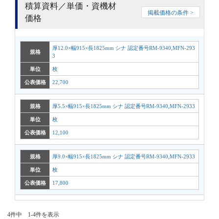
積算資料／単価・資機材
掲載価格の条件 >
価格
厚12.0×幅915×長1825mm シナ 認定番号RM-9340,MFN-293
規格
3
単位
枚
公表価格
22,700
規格
厚5.5×幅915×長1825mm シナ 認定番号RM-9340,MFN-2933
単位
枚
公表価格
12,100
規格
厚9.0×幅915×長1825mm シナ 認定番号RM-9340,MFN-2933
単位
枚
公表価格
17,800
4件中 1-4件を表示