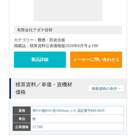
有限会社アダチ技研
カテゴリー：難燃・防炎合板
掲載誌：積算資料公表価格版2026年8月号 p.198
製品詳細
メーカーに問い合わせる
積算資料／単価・資機材
掲載価格の条件 >
価格
規格
厚9.0×幅910×長1820mm シナ 認定番号RM-0029
単位
枚
公表価格
17,700