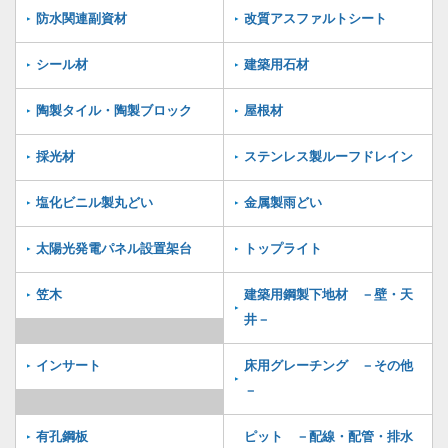
防水関連副資材
改質アスファルトシート
シール材
建築用石材
陶製タイル・陶製ブロック
屋根材
採光材
ステンレス製ルーフドレイン
塩化ビニル製丸どい
金属製雨どい
太陽光発電パネル設置架台
トップライト
笠木
建築用鋼製下地材 －壁・天
井－
インサート
床用グレーチング －その他
－
有孔鋼板
ピット －配線・配管・排水