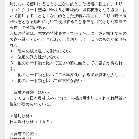
所において使用することを主な目的とした接着の程度）、１類
（コンクリート型枠用合板及び断続的に湿潤状態となる場所にお
いて使用することを主な目的とした接着の程度）、２類（時々湿
潤状態となる場所において使用することを主な目的とした接着の
程度）の分類がある。
合板の特徴は、木材の特性をすべて備えた上に、製造技術でその
欠点を補っていることにあり、長所として、以下のものが挙げら
れる。
１．製材の板と違って割れにくい。
２．強度の異方性が少ない。
３．他のボード類と比べて重さの割に面としての強さが得られ
る。
４．他のボード類と比べて含水率変化による収縮膨張が少ない。
５．他のボード類と比べて耐水性が高い。
＜資材の種類・規格＞
ＪＡＳ（日本農林規格）では、合板の用途別にそれぞれ品質と
性能が定められている。
＜適用規格＞
日本農林規格（ＪＡＳ）
＜資材の特徴＞