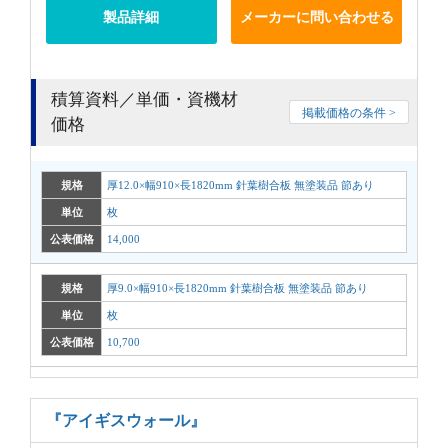
製品詳細
メーカーに問い合わせる
積算資料／単価・資機材
掲載価格の条件 >
価格
規格
厚12.0×幅910×長1820mm 針葉樹合板 無塗装品 節あり
単位
枚
公表価格
14,000
規格
厚9.0×幅910×長1820mm 針葉樹合板 無塗装品 節あり
単位
枚
公表価格
10,700
『アイギスウォール』