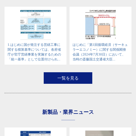
1.はじめに国が発注する営繕工事に
はじめに「第1回循環経済（サーキュ
関する積算基準については、各府省
ラーエコノミー）に関する関係閣僚
庁が官庁営繕事業を実施するための
会議（2024年7月30日）において、
「統一基準」として位置付けられ...
当時の斎藤国土交通省大臣...
一覧を見る
新製品・業界ニュース