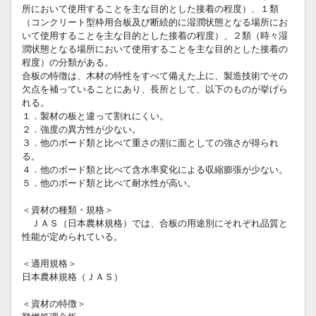
所において使用することを主な目的とした接着の程度）、１類
（コンクリート型枠用合板及び断続的に湿潤状態となる場所にお
いて使用することを主な目的とした接着の程度）、２類（時々湿
潤状態となる場所において使用することを主な目的とした接着の
程度）の分類がある。
合板の特徴は、木材の特性をすべて備えた上に、製造技術でその
欠点を補っていることにあり、長所として、以下のものが挙げら
れる。
１．製材の板と違って割れにくい。
２．強度の異方性が少ない。
３．他のボード類と比べて重さの割に面としての強さが得られ
る。
４．他のボード類と比べて含水率変化による収縮膨張が少ない。
５．他のボード類と比べて耐水性が高い。
＜資材の種類・規格＞
ＪＡＳ（日本農林規格）では、合板の用途別にそれぞれ品質と
性能が定められている。
＜適用規格＞
日本農林規格（ＪＡＳ）
＜資材の特徴＞