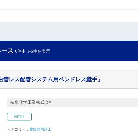
ベース
6件中 1-6件を表示
曲管レス配管システム用ベンドレス継手』
積水化学工業株式会社
NETIS
カテゴリー：
電線共同溝工