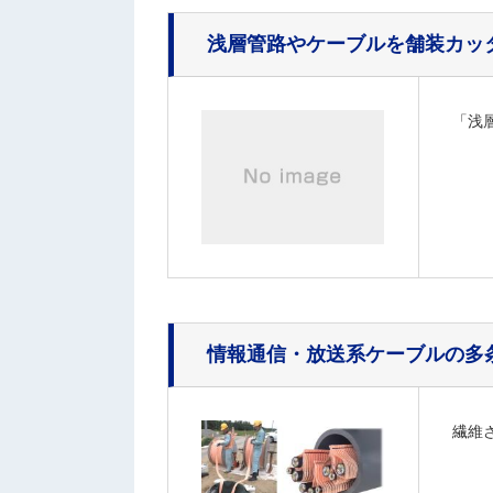
浅層管路やケーブルを舗装カッ
「浅
情報通信・放送系ケーブルの多
繊維