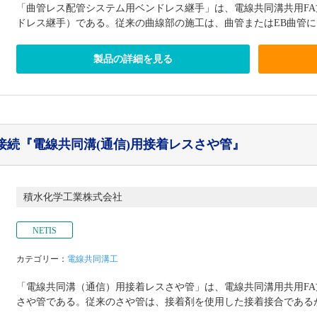
「曲管レス配管システム用ベンドレス継手」は、電線共同溝共用F
ドレス継手）である。従来の曲線部の施工は、曲管またはEB曲管によ
製品の詳細を見る
接続
『電線共同溝(通信)用接着レスさや管』
積水化学工業株式会社
NETIS
カテゴリー：
電線共同溝工
「電線共同溝（通信）用接着レスさや管」は、電線共同溝用共用FA
さや管である。従来のさや管は、接着剤を使用した接着接合であるが