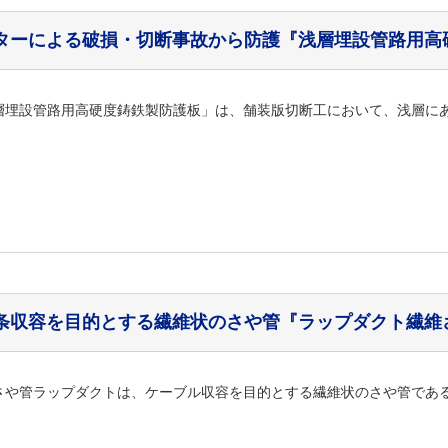
ターによる破損・切断事故から防護
『浅層埋設管路用高
層埋設管路用高硬度鋳鉄製防護板」は、舗装版切断工において、浅層にある
条収容を目的とする繊維状のさや管
『ラップダクト繊維
さや管ラップダクトは、ケーブル収容を目的とする繊維状のさや管である。