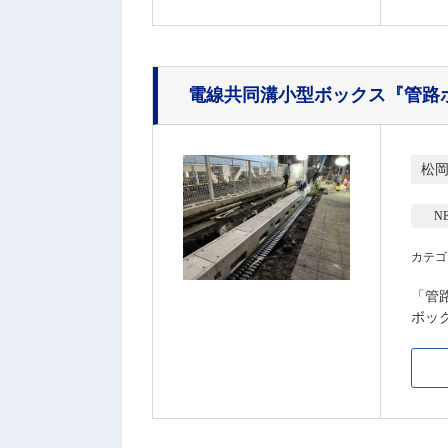
電線共同溝小型ボックス
『管路
松
NE
カテゴ
「管
ボッ