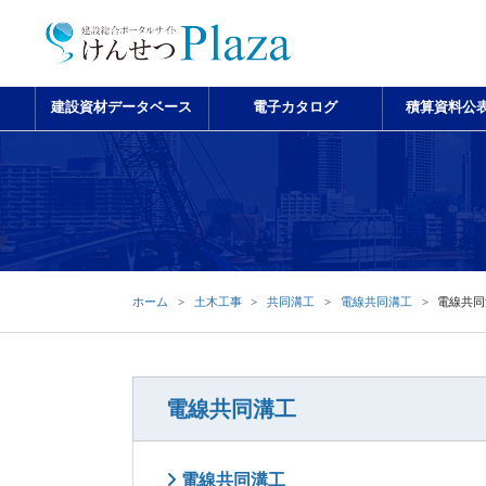
建設資材データベース
電子カタログ
積算資料公
ホーム
土木工事
共同溝工
電線共同溝工
電線共同
電線共同溝工
電線共同溝工