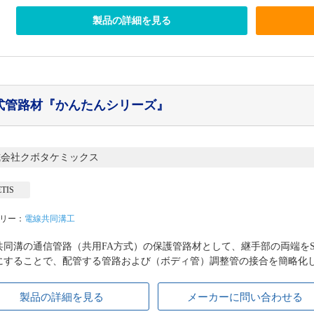
製品の詳細を見る
式管路材
『かんたんシリーズ』
式会社クボタケミックス
TIS
リー：
電線共同溝工
共同溝の通信管路（共用FA方式）の保護管路材として、継手部の両端を
にすることで、配管する管路および（ボディ管）調整管の接合を簡略化し、
製品の詳細を見る
メーカーに問い合わせる