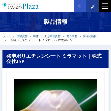
製品情報
ホーム
建築資材
躯体・仕上げ関連資材
内外装材
発泡樹脂板
『発泡ポリエチレンシート ミラマット』株式会社JSP
発泡ポリエチレンシート ミラマット｜株式
会社JSP