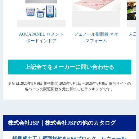
AQUAPANEL セメント
フェノール樹脂板 ネオ
人工
ボードインドア
マフォーム
上記全てをメーカーに問い合わせる
更新日:2026年8月9日 集権期間:2026年6月1日～2026年8月8日 ※当サイトの
各ページの閲覧回数を元に算出したランキングです。
株式会社JSP｜株式会社JSPの他のカタログ
軽量盛土工｜壁面材付きEPSブロック Jｰウォール