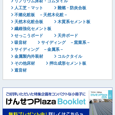
リノリウム床材・ゴムタイル
人工芝・マット
難燃・防炎合板
不燃化粧板 －天然木化粧－
天然木化粧合板
木質系セメント板
繊維強化セメント板
せっこうボード
天井ボード
吸音材
サイディング －窯業系－
サイディング －金属系－
金属製内外装材
コルクタイル
その他床材
押出成形セメント板
遮音材