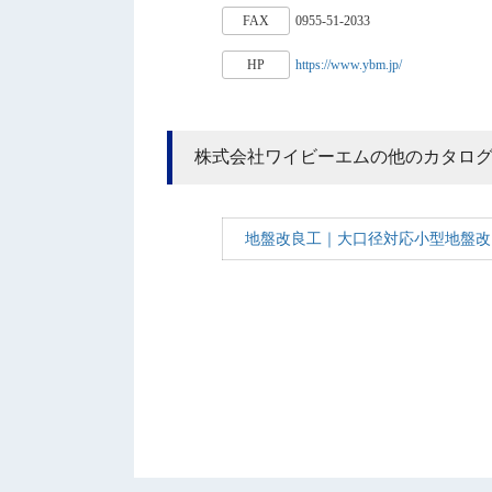
FAX
0955-51-2033
HP
https://www.ybm.jp/
株式会社ワイビーエムの他のカタロ
地盤改良工｜大口径対応小型地盤改良機