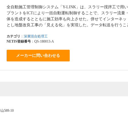
全自動施工管理制御システム「Y-LINK」は、スラリー撹拌工で用
プラントをICTにより一括自動運転制御することで、スラリー流量
体を造成するとともに施工効率も向上させた。併せてインターネッ
とし地盤改良工事の「見える化」を実現した。データ転送を行うこ
カテゴリ
：
深層混合処理工
NETIS登録番号
：QS-180013-A
メーカーに問い合わせる
589-10