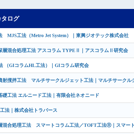
カタログ
S工法（Metro Jet System）｜東興ジオテック株式会社
層混合処理工法 アスコラム TYPEⅡ｜アスコラムⅡ研究会
 （GIコラムHL工法）｜GIコラム研究会
噴射撹拌工法 マルチサークルジェット工法｜マルチサークル
基礎工法 エルニード工法｜有限会社ネオニード
ル工法｜株式会社トラバース
層混合処理工法 スマートコラム工法／TOFT工法Ⓡ｜スマー