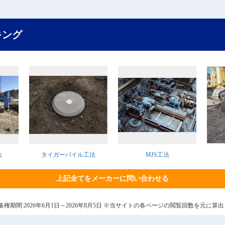
キング
法
タイガーパイル工法
MJS工法
上記全てをメーカーに問い合わせる
6日 集権期間:2026年6月1日～2026年8月5日 ※当サイトの各ページの閲覧回数を元に