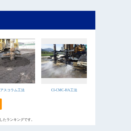
アスコラム工法
CI-CMC-HA工法
算出したランキングです。