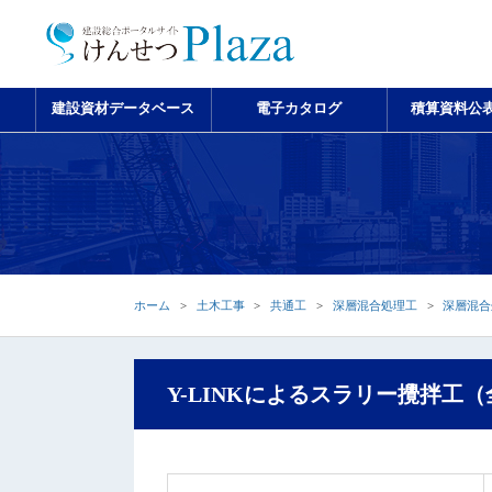
建設資材データベース
電子カタログ
積算資料公
ホーム
土木工事
共通工
深層混合処理工
深層混合
Y-LINKによるスラリー攪拌