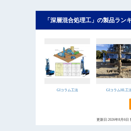
「深層混合処理工」の製品ラン
GIコラム工法
GIコラムHL工
更新日:2026年8月