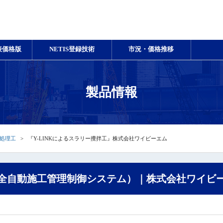
表価格版
NETIS登録技術
市況・価格推移
製品情報
処理工
『Y-LINKによるスラリー攪拌工』株式会社ワイビーエム
工（全自動施工管理制御システム）｜株式会社ワイビ