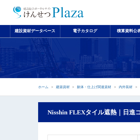
建設資材データベース
電子カタログ
積算資料公
ホーム
建築資材
躯体・仕上げ関連資材
内外装材
Nisshin FLEXタイル遮熱｜日