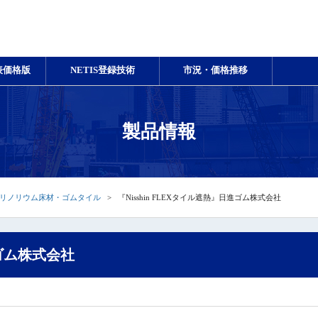
表価格版
NETIS登録技術
市況・価格推移
製品情報
リノリウム床材・ゴムタイル
『Nisshin FLEXタイル遮熱』日進ゴム株式会社
進ゴム株式会社