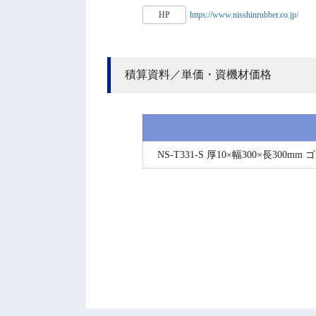
HP
https://www.nisshinrubber.co.jp/
積算資料／単価・資機材価格
NS-T331-S 厚10×幅300×長3