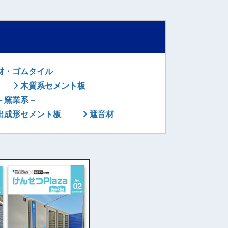
材・ゴムタイル
木質系セメント板
－窯業系－
出成形セメント板
遮音材