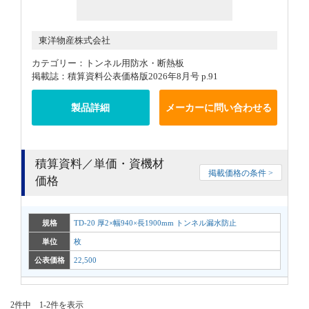
東洋物産株式会社
カテゴリー：トンネル用防水・断熱板
掲載誌：積算資料公表価格版2026年8月号 p.91
製品詳細
メーカーに問い合わせる
積算資料／単価・資機材
掲載価格の条件 >
価格
規格
TD-20 厚2×幅940×長1900mm トンネル漏水防止
単位
枚
公表価格
22,500
2件中 1-2件を表示