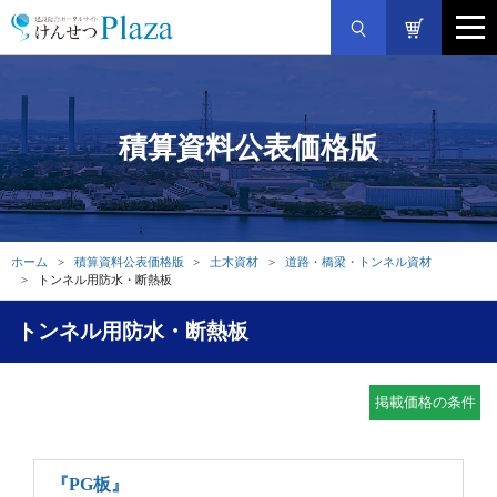
積算資料公表価格版
ホーム
積算資料公表価格版
土木資材
道路・橋梁・トンネル資材
トンネル用防水・断熱板
トンネル用防水・断熱板
掲載価格の条件
『PG板』