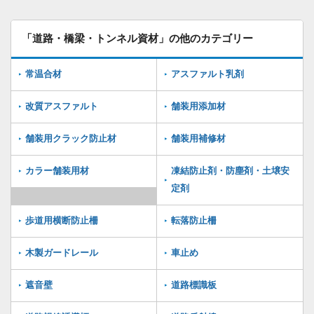
「道路・橋梁・トンネル資材」の他のカテゴリー
常温合材
アスファルト乳剤
改質アスファルト
舗装用添加材
舗装用クラック防止材
舗装用補修材
カラー舗装用材
凍結防止剤・防塵剤・土壌安
定剤
歩道用横断防止柵
転落防止柵
木製ガードレール
車止め
遮音壁
道路標識板