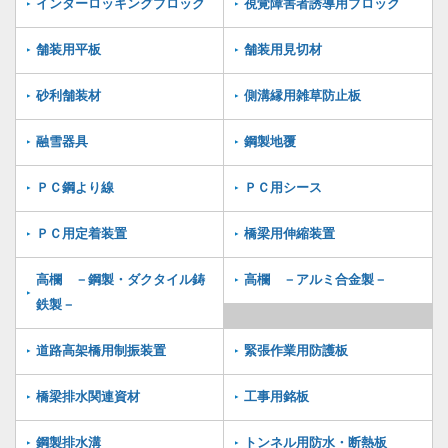
インターロッキングブロック
視覚障害者誘導用ブロック
舗装用平板
舗装用見切材
砂利舗装材
側溝縁用雑草防止板
融雪器具
鋼製地覆
ＰＣ鋼より線
ＰＣ用シース
ＰＣ用定着装置
橋梁用伸縮装置
高欄 －鋼製・ダクタイル鋳
高欄 －アルミ合金製－
鉄製－
道路高架橋用制振装置
緊張作業用防護板
橋梁排水関連資材
工事用銘板
鋼製排水溝
トンネル用防水・断熱板