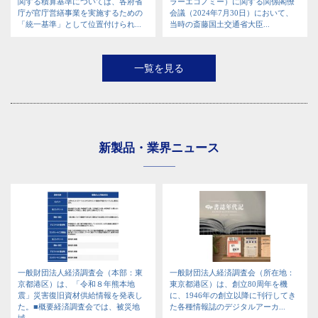
関する積算基準については、各府省
ラーエコノミー）に関する関係閣僚
庁が官庁営繕事業を実施するための
会議（2024年7月30日）において、
「統一基準」として位置付けられ...
当時の斎藤国土交通省大臣...
一覧を見る
新製品・業界ニュース
一般財団法人経済調査会（本部：東
一般財団法人経済調査会（所在地：
京都港区）は、「令和８年熊本地
東京都港区）は、創立80周年を機
震」災害復旧資材供給情報を発表し
に、1946年の創立以降に刊行してき
た。■概要経済調査会では、被災地
た各種情報誌のデジタルアーカ...
域...