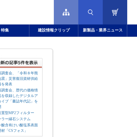
特集
建設情報クリップ
新製品・業界ニュース
済調査会、「令和８年熊
地震」災害復旧資材供給
報を発表
済調査会、歴代の価格情
誌を収録したデジタルア
カイブ「書誌年代記」を
開
設置型MP2フィルター
ーラー縁石システム
ン酸含有けい酸塩系表面
浸材「CSフォス」