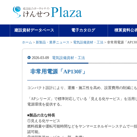
建設資材データベース
電子カタログ
積算資料公
ホーム
>
新製品・業界ニュース
>
電気設備資材・工法
> 非常用電源「AP13
2026-03-09
電気設備資材・工法
非常用電源「AP130F」
コンパクト設計により、運搬・施工性を高め、設置費用の削減に
「APシリーズ」で標準対応している「見える化サービス」を活用
電源環境を提供する。
■製品の主な特長
①見える化サービス
燃料残量や運転可能時間などをヤンマーエネルギーシステムで一
認可能。