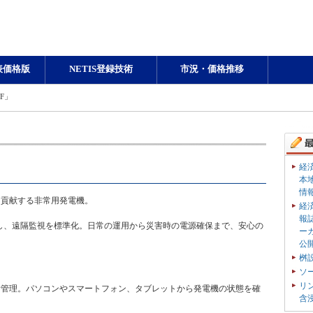
表価格版
NETIS登録技術
市況・価格推移
0F」
経
本
情
も貢献する非常用発電機。
経
報
し、遠隔監視を標準化。日常の運用から災害時の電源確保まで、安心の
ー
公
桝
ソ
リ
括管理。パソコンやスマートフォン、タブレットから発電機の状態を確
含