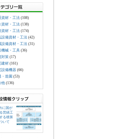
通資材・工法
(108)
木資材・工法
(138)
築資材・工法
(174)
気設備資材・工法
(42)
械設備資材・工法
(31)
設機械・工具
(36)
境対策
(17)
宅建材
(161)
宅設備機器
(66)
構・造園
(53)
の他
(136)
じめに国が
る営繕工
する積算
ついて