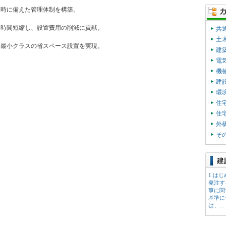
害時に備えた管理体制を構築。
２時間短縮し、設置費用の削減に貢献。
共
土
界最小クラスの省スペース設置を実現。
建
電
機
建
環
住
住
外
そ
1.は
発注す
事に関
基準に
は、...