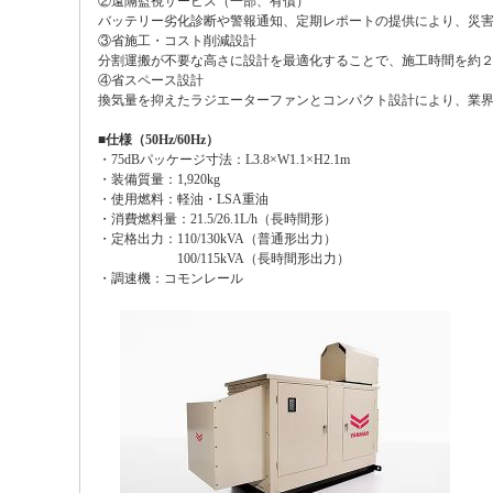
②遠隔監視サービス（一部、有償）
バッテリー劣化診断や警報通知、定期レポートの提供により、災
③省施工・コスト削減設計
分割運搬が不要な高さに設計を最適化することで、施工時間を約
④省スペース設計
換気量を抑えたラジエーターファンとコンパクト設計により、業
■仕様（50Hz/60Hz）
・75dBパッケージ寸法：L3.8×W1.1×H2.1m
・装備質量：1,920kg
・使用燃料：軽油・LSA重油
・消費燃料量：21.5/26.1L/h（長時間形）
・定格出力：110/130kVA（普通形出力）
100/115kVA（長時間形出力）
・調速機：コモンレール