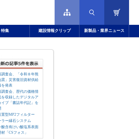
特集
建設情報クリップ
新製品・業界ニュース
済調査会、「令和８年熊
地震」災害復旧資材供給
報を発表
済調査会、歴代の価格情
誌を収録したデジタルア
カイブ「書誌年代記」を
開
設置型MP2フィルター
ーラー縁石システム
ン酸含有けい酸塩系表面
浸材「CSフォス」