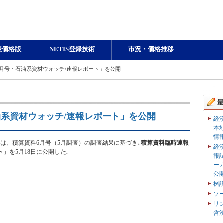
表価格版
NETIS登録技術
市況・価格推移
年6月号・石油系資材ウォッチ/速報レポート」を公開
油系資材ウォッチ/速報レポート」を公開
経
本
情
は、積算資料6月号（5月調査）の調査結果に基づき､
積算資料臨時速報
経
ト」
を5月18日に公開した｡
報
ー
公
桝
ソ
リ
含