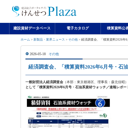
建設資材データベース
電子カタログ
積算資料公
ホーム
>
新製品・業界ニュース
>
その他
> 経済調査会、「積算資料2026
2026-05-18
その他
経済調査会、「積算資料2026年6月号・石
一般財団法人経済調査会
（本部：東京都港区、理事長：森北佳昭）
として「積算資料2026年6月号・石油系資材ウォッチ／速報レポー