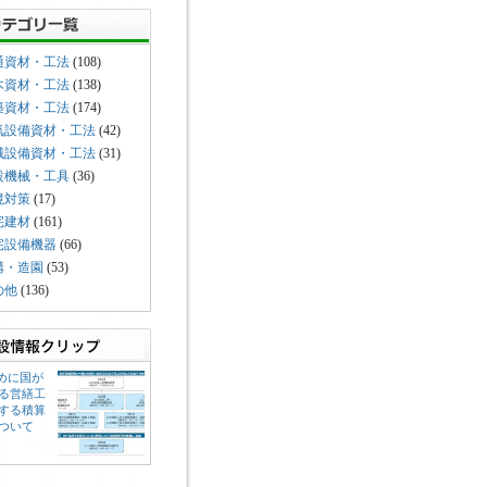
通資材・工法
(108)
木資材・工法
(138)
築資材・工法
(174)
気設備資材・工法
(42)
械設備資材・工法
(31)
設機械・工具
(36)
境対策
(17)
宅建材
(161)
宅設備機器
(66)
構・造園
(53)
の他
(136)
じめに国が
る営繕工
する積算
ついて