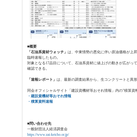
■概要
「石油系資材ウォッチ」
は、中東情勢の悪化に伴い原油価格が上
臨時速報したもの。
対象となる17品目について、石油系資材に値上げの動きが広がっ
確認できる。
「速報レポート」
は、最新の調査結果から、生コンクリートと異
同会オフィシャルサイト「建設資機材等おそれ情報」内の”積算資
・建設資機材等おそれ情報
・積算資料速報
■問い合わせ先
一般財団法人経済調査会
https://www.zai-keicho.or.jp/