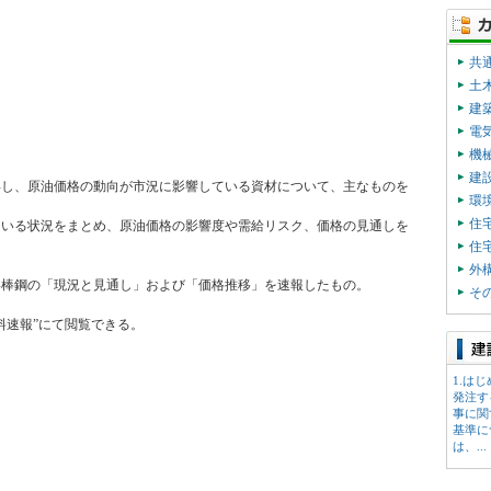
共
土
建
電
機
建
昇し、原油価格の動向が市況に影響している資材について、主なものを
環
住
ている状況をまとめ、原油価格の影響度や需給リスク、価格の見通しを
住
外
形棒鋼の「現況と見通し」および「価格推移」を速報したもの。
そ
料速報”にて閲覧できる。
1.は
発注す
事に関
基準に
は、...