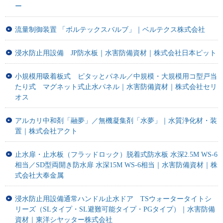
ー
流量制御装置 「ボルテックスバルブ」｜ベルテクス株式会社
浸水防止用設備 JP防水板｜水害防備資材｜株式会社日本ピット
小規模用吸着板式 ピタッとパネル／中規模・大規模用コ型戸当
たり式 マグネット式止水パネル｜水害防備資材｜株式会社セリ
オス
アルカリ中和剤「融夢」／無機凝集剤「水夢」｜水質浄化材・装
置｜株式会社アクト
止水扉・止水板（フラッドロック）脱着式防水板 水深2.5M WS-6
相当／SD型両開き防水扉 水深15M WS-6相当｜水害防備資材｜株
式会社大奉金属
浸水防止用設備通常ハンドル止水ドア TSウォータータイトシ
リーズ（SLタイプ・SL避難可能タイプ・PGタイプ）｜水害防備
資材｜東洋シヤッター株式会社