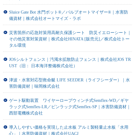
Sluice Gate Bot 水門ボット®／バルブオートマイザー®｜水害防
備資材｜株式会社オートマイズ・ラボ
災害箇所の応急対策用高耐久保護シート 防災イエローシート｜
その他災害対策資材｜株式会社HINATA [販売元]／株式会社トー
タル環境
JOSシルトフェンス｜汚濁水拡散防止フェンス｜株式会社JOS TR
UST（旧： 日本海洋整備株式会社）
津波・水害対応型救命艇 LIFE SEEDER（ライフシーダー）｜水
害防備資材｜味岡株式会社
ゲート駆動装置 ワイヤーロープウィンチ式Semflex-WD／ギヤ
ラック式Semflex-LR／ピンラック式Semflex-SP｜水害防備資材｜
西部電機株式会社
導入しやすい価格を実現した止水板 アルミ製軽量止水板「水用
心」｜水害防備資材｜株式会社UACJ