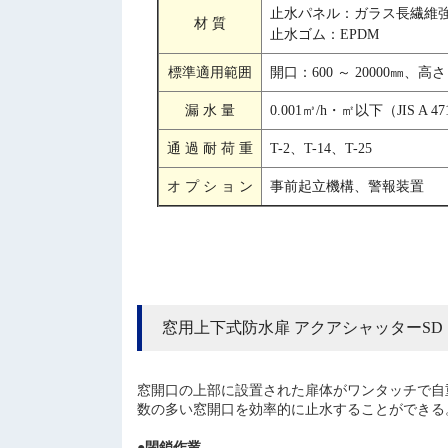
止水パネル：ガラス長繊維強化
材 質
止水ゴム：EPDM
標準適用範囲
開口：600 ～ 20000㎜、高さ：
漏 水 量
0.001㎥/h・㎡以下（JIS A 47
通 過 耐 荷 重
T-2、T-14、T-25
オ プ シ ョ ン
事前起立機構、警報装置
窓用上下式防水扉 アクアシャッターSD
窓開口の上部に設置された扉体がワンタッチで自
数の多い窓開口を効率的に止水することができる
●閉鎖作業