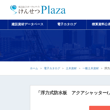
建設資材データベース
電子カタログ
積算資料公
ホーム
電子カタログ
土木資材
一般土木資材
浮力
「浮力式防水板 アクアシャッターf