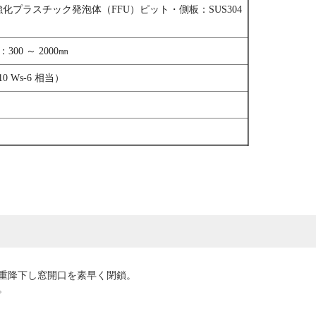
プラスチック発泡体（FFU）ピット・側板：SUS304
300 ～ 2000㎜
10 Ws-6 相当）
重降下し窓開口を素早く閉鎖。
。