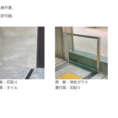
点検不要。
選択可能。
板：石貼り
側 板：強化ガラス
面：タイル
通行面：石貼り