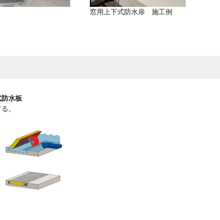
窓用上下式防水扉 施工例
式防水板
する。