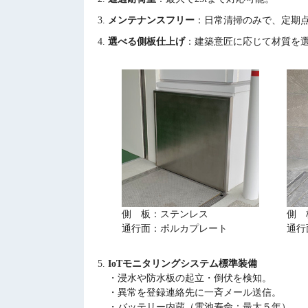
メンテナンスフリー
：日常清掃のみで、定期
選べる側板仕上げ
：建築意匠に応じて材質を
側 板：ステンレス
側 
通行面：ポルカプレート
通行
IoTモニタリングシステム標準装備
・浸水や防水板の起立・倒伏を検知。
・異常を登録連絡先に一斉メール送信。
・バッテリー内蔵（電池寿命：最大５年）。