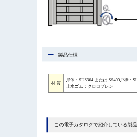
製品仕様
扉体：SUS304 または SS400戸枠：SU
材 質
止水ゴム：クロロプレン
この電子カタログで紹介している製