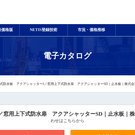
表価格版
NETIS登録技術
市況・価格推移
電子カタログ
式防水板 アクアシャッターf／窓用上下式防水扉 アクアシャッターSD｜止水板｜株式
／窓用上下式防水扉 アクアシャッターSD｜止水板｜
わせはこちらから