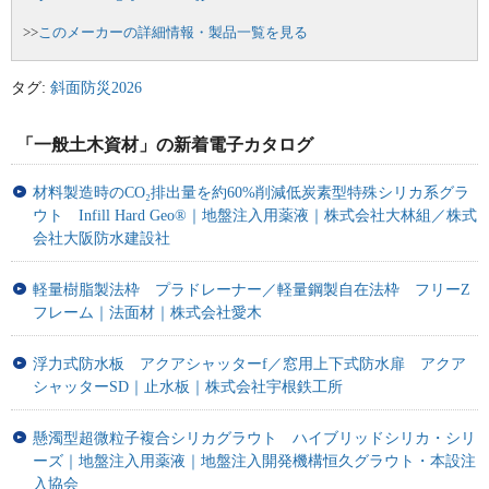
>>
このメーカーの詳細情報・製品一覧を見る
タグ:
斜面防災2026
「一般土木資材」の新着電子カタログ
材料製造時のCO₂排出量を約60%削減低炭素型特殊シリカ系グラ
ウト Infill Hard Geo®｜地盤注入用薬液｜株式会社大林組／株式
会社大阪防水建設社
軽量樹脂製法枠 プラドレーナー／軽量鋼製自在法枠 フリーZ
フレーム｜法面材｜株式会社愛木
浮力式防水板 アクアシャッターf／窓用上下式防水扉 アクア
シャッターSD｜止水板｜株式会社宇根鉄工所
懸濁型超微粒子複合シリカグラウト ハイブリッドシリカ・シリ
ーズ｜地盤注入用薬液｜地盤注入開発機構恒久グラウト・本設注
入協会