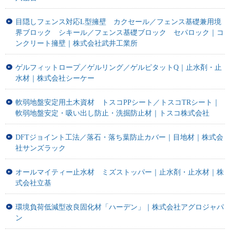
目隠しフェンス対応L型擁壁 カクセール／フェンス基礎兼用境
界ブロック シキール／フェンス基礎ブロック セパロック｜コ
ンクリート擁壁｜株式会社武井工業所
ゲルフィットロープ／ゲルリング／ゲルピタットQ｜止水剤・止
水材｜株式会社シーケー
軟弱地盤安定用土木資材 トスコPPシート／トスコTRシート｜
軟弱地盤安定・吸い出し防止・洗掘防止材｜トスコ株式会社
DFTジョイント工法／落石・落ち葉防止カバー｜目地材｜株式会
社サンズラック
オールマイティー止水材 ミズストッパー｜止水剤・止水材｜株
式会社立基
環境負荷低減型改良固化材「ハーデン」｜株式会社アグロジャパ
ン