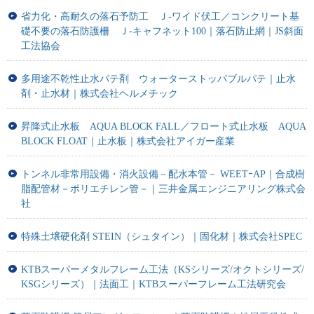
省力化・高耐久の落石予防工 Ｊ-ワイド伏工／コンクリート基
礎不要の落石防護柵 Ｊ-キャフネット100｜落石防止網｜JS斜面
工法協会
多用途不乾性止水パテ剤 ウォーターストッパブルパテ｜止水
剤・止水材｜株式会社ヘルメチック
昇降式止水板 AQUA BLOCK FALL／フロート式止水板 AQUA
BLOCK FLOAT｜止水板｜株式会社アイガー産業
トンネル非常用設備・消火設備－配水本管－ WEETｰAP｜合成樹
脂配管材－ポリエチレン管－｜三井金属エンジニアリング株式会
社
特殊土壌硬化剤 STEIN（シュタイン）｜固化材｜株式会社SPEC
KTBスーパーメタルフレーム工法（KSシリーズ/オクトシリーズ/
KSGシリーズ）｜法面工｜KTBスーパーフレーム工法研究会