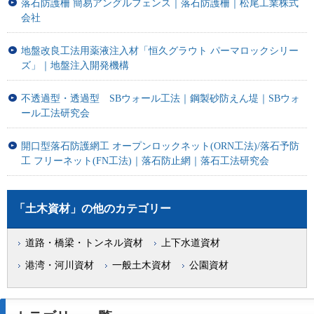
落石防護柵 簡易アングルフェンス｜落石防護柵｜松尾工業株式
会社
地盤改良工法用薬液注入材「恒久グラウト パーマロックシリー
ズ」｜地盤注入開発機構
不透過型・透過型 SBウォール工法｜鋼製砂防えん堤｜SBウォ
ール工法研究会
開口型落石防護網工 オープンロックネット(ORN工法)/落石予防
工 フリーネット(FN工法)｜落石防止網｜落石工法研究会
「土木資材」の他のカテゴリー
道路・橋梁・トンネル資材
上下水道資材
港湾・河川資材
一般土木資材
公園資材