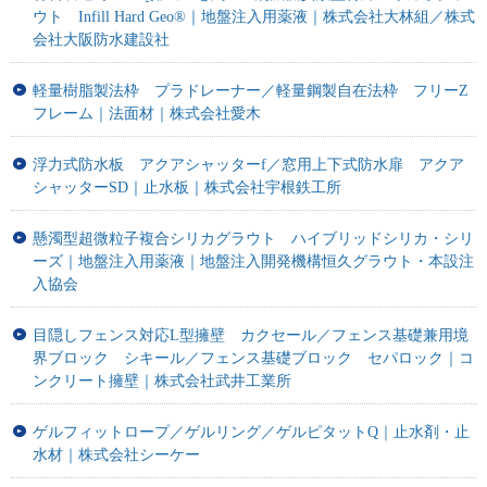
ウト Infill Hard Geo®｜地盤注入用薬液｜株式会社大林組／株式
会社大阪防水建設社
軽量樹脂製法枠 プラドレーナー／軽量鋼製自在法枠 フリーZ
フレーム｜法面材｜株式会社愛木
浮力式防水板 アクアシャッターf／窓用上下式防水扉 アクア
シャッターSD｜止水板｜株式会社宇根鉄工所
懸濁型超微粒子複合シリカグラウト ハイブリッドシリカ・シリ
ーズ｜地盤注入用薬液｜地盤注入開発機構恒久グラウト・本設注
入協会
目隠しフェンス対応L型擁壁 カクセール／フェンス基礎兼用境
界ブロック シキール／フェンス基礎ブロック セパロック｜コ
ンクリート擁壁｜株式会社武井工業所
ゲルフィットロープ／ゲルリング／ゲルピタットQ｜止水剤・止
水材｜株式会社シーケー