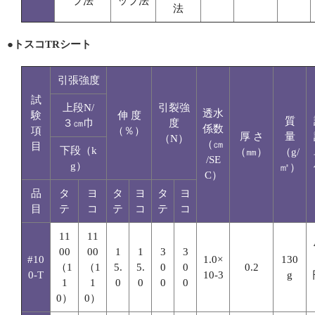
プ法
ップ法
法
●トスコTRシート
引張強度
試
上段N/
引裂強
透水
験
伸 度
質
３㎝巾
度
係数
項
（％）
厚 さ
量
（N）
（㎝
目
下段（k
（㎜）
（g/
/SE
g）
㎡）
C）
品
タ
ヨ
タ
ヨ
タ
ヨ
目
テ
コ
テ
コ
テ
コ
11
11
00
00
1
1
3
3
#10
1.0×
130
（1
（1
5.
5.
0
0
0.2
0-T
10-3
g
1
1
0
0
0
0
0）
0）