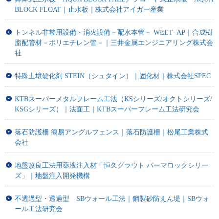
BLOCK FLOAT｜止水板｜株式会社アイガー産業
トンネル非常用設備・消火設備－配水本管－ WEETｰAP｜合成樹
脂配管材－ポリエチレン管－｜三井金属エンジニアリング株式会
社
特殊土壌硬化剤 STEIN（シュタイン）｜固化材｜株式会社SPEC
KTBスーパーメタルフレーム工法（KSシリーズ/オクトシリーズ/
KSGシリーズ）｜法面工｜KTBスーパーフレーム工法研究会
落石防護柵 簡易アングルフェンス｜落石防護柵｜松尾工業株式
会社
地盤改良工法用薬液注入材「恒久グラウト パーマロックシリー
ズ」｜地盤注入開発機構
不透過型・透過型 SBウォール工法｜鋼製砂防えん堤｜SBウォ
ール工法研究会