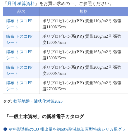
「
月刊 積算資料
」をお買い求めの上、ご参照ください。
品名
規格
織布 トスコPP
ポリプロピレン系(P.P.) 質量110g/m2 引張強
シート
度1100N/5cm
織布 トスコPP
ポリプロピレン系(P.P.) 質量120g/m2 引張強
シート
度1200N/5cm
織布 トスコPP
ポリプロピレン系(P.P.) 質量165g/m2 引張強
シート
度1500N/5cm
織布 トスコPP
ポリプロピレン系(P.P.) 質量200g/m2 引張強
シート
度2000N/5cm
織布 トスコPP
ポリプロピレン系(P.P.) 質量260g/m2 引張強
シート
度2700N/5cm
タグ:
軟弱地盤・液状化対策2025
「一般土木資材」の新着電子カタログ
材料製造時のCO₂排出量を約60%削減低炭素型特殊シリカ系グラ