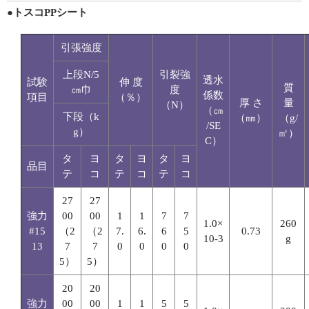
●トスコPPシート
引張強度
上段N/5
引裂強
透水
試験
伸 度
質
㎝巾
度
係数
項目
（％）
厚 さ
量
（N）
（㎝
下段（k
（㎜）
（g/
/SE
g）
㎡）
C）
タ
ヨ
タ
ヨ
タ
ヨ
品目
テ
コ
テ
コ
テ
コ
27
27
強力
00
00
1
1
7
7
1.0×
260
#15
（2
（2
7.
6.
6
5
0.73
10-3
g
13
7
7
0
0
0
0
5）
5）
20
20
強力
00
00
1
1
5
5