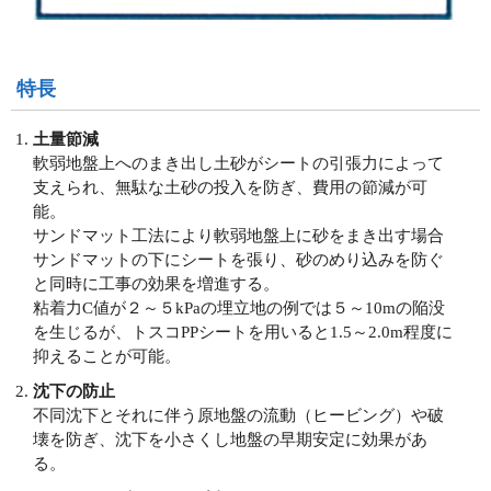
特長
土量節減
軟弱地盤上へのまき出し土砂がシートの引張力によって
支えられ、無駄な土砂の投入を防ぎ、費用の節減が可
能。
サンドマット工法により軟弱地盤上に砂をまき出す場合
サンドマットの下にシートを張り、砂のめり込みを防ぐ
と同時に工事の効果を増進する。
粘着力C値が２～５kPaの埋立地の例では５～10mの陥没
を生じるが、トスコPPシートを用いると1.5～2.0m程度に
抑えることが可能。
沈下の防止
不同沈下とそれに伴う原地盤の流動（ヒービング）や破
壊を防ぎ、沈下を小さくし地盤の早期安定に効果があ
る。