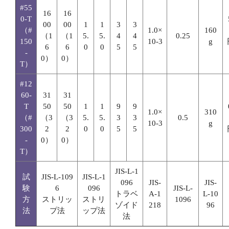
#55
16
16
0-T
00
00
1
1
3
3
（#
1.0×
160
（1
（1
5.
5.
4
4
0.25
150
10-3
g
6
6
0
0
5
5
-
0）
0）
T）
#12
60-
31
31
T
50
50
1
1
9
9
1.0×
310
（#
（3
（3
5.
5.
3
3
0.5
10-3
g
300
2
2
0
0
5
5
-
0）
0）
T）
JIS-L-1
試
JIS-L-109
JIS-L-1
096
JIS-
JIS-
験
6
096
JIS-L-
トラベ
A-1
L-10
方
ストリッ
ストリ
1096
ゾイド
218
96
法
プ法
ップ法
法