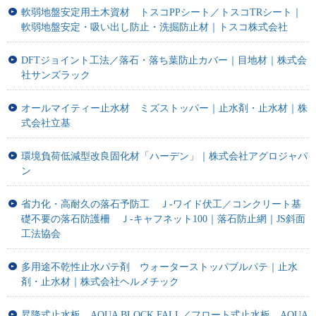
軟弱地盤安定用土木資材 トスコPPシート／トスコTRシート｜
軟弱地盤安定・吸い出し防止・洗掘防止材｜トスコ株式会社
DFTジョイント工法／落石・落ち葉防止カバー｜目地材｜株式会
社サンズラック
オールマイティー止水材 ミズストッパー｜止水剤・止水材｜株
式会社立基
環境負荷低減型改良固化材「ハーデン」｜株式会社アグロジャパ
ン
省力化・高耐久の落石予防工 Ｊ-ワイド伏工／コンクリート基
礎不要の落石防護柵 Ｊ-キャフネット100｜落石防止網｜JS斜面
工法協会
多用途不乾性止水パテ剤 ウォーターストッパブルパテ｜止水
剤・止水材｜株式会社ヘルメチック
昇降式止水板 AQUA BLOCK FALL／フロート式止水板 AQUA