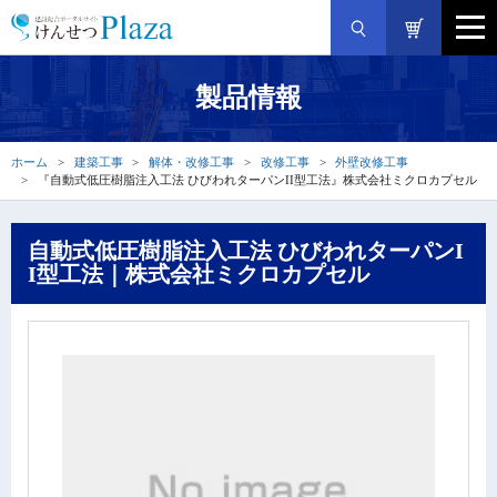
製品情報
ホーム
建築工事
解体・改修工事
改修工事
外壁改修工事
『自動式低圧樹脂注入工法 ひびわれターパンII型工法』株式会社ミクロカプセル
自動式低圧樹脂注入工法 ひびわれターパンI
I型工法｜株式会社ミクロカプセル