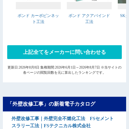
ボンド カーボピンネッ
ボンド アクアバインド
SK
ト工法
工法
上記全てをメーカーに問い合わせる
更新日:2026年8月8日 集権期間:2026年6月1日～2026年8月7日 ※当サイトの
各ページの閲覧回数を元に算出したランキングです。
「外壁改修工事」の新着電子カタログ
外壁改修工事｜外壁完全不燃化工法 FSセメント
スラリー工法｜FSテクニカル株式会社