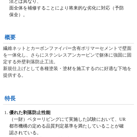
法とは異なり、
面全体を補修することにより将来的な劣化に対応（予防
保全）。
概要
繊維ネットとカーボンファイバー含有ポリマーセメントで壁面
を一体化し、さらにステンレスアンカーピンで躯体に強固に固
定する外壁剥落防止工法。
新規仕上げとして各種塗装・塗材を施工するのに好適な下地を
提供する。
特長
優れた剥落防止性能
（一財）ベターリビングにて実施した試験において、UR
都市機構の定める品質判定基準を満たしていることが確
認されている。