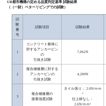
UR都市機構の定める品質判定基準 試験結果
（（一財）ベターリビングでの試験）
試
験
試験項目
試験結果
番
号
コンクリート躯体に
対するアンカーピン
1
7,062N
の
引抜き試験
複合補修層に対する
2
アンカーピンの
4,289N
引抜き試験
タイル張り： 2.0N/ｍｍ
複合補修層の
²
3
接着強度試験
仕上材なし：
2.6N/ｍｍ²