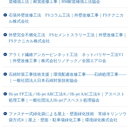
震補強工法｜耐震改修工事｜RM耐震補強工法協会
石張外壁改修工法 FSコラム工法｜外壁改修工事｜FSテクニカ
ル株式会社
外壁完全不燃化工法 FSセメントスラリー工法｜外壁改修工事｜
FSテクニカル株式会社
アラミド繊維アンカーピンネット工法 ネットバリヤー工法V1
｜外壁改修工事｜株式会社リノテック／全国エアロ会
石綿対策工事技術支援｜環境配慮改修工事――石綿処理工事――
｜一般社団法人日本石綿対策技術協会
Hi-jet FP工法／Hi-jet ARC工法®／Hi-jet AAC工法®｜アスベスト
処理工事｜一般社団法人Hi-jetアスベスト処理協会
ファスナー式緑化袋による屋上・壁面緑化技術 常緑キリンソウ
袋方式®｜屋上・壁面・駐車場緑化工事｜環境緑化株式会社