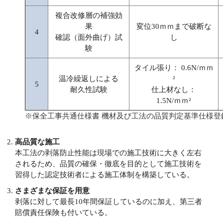
複合改修層の補強効
果
変位30ｍｍまで破断な
4
確認（面外曲げ）試
し
験
タイル張り： 0.6N/ｍｍ
温冷繰返しによる
²
5
耐久性試験
仕上材なし：
1.5N/ｍｍ²
※保全工事共通仕様書 機材及び工法の品質判定基準仕様登
高品質な施工
本工法の剥落防止性能は現場での施工技術に大きく左右
されるため、品質の確保・徹底を目的として施工技術を
習得した認定技術者による施工体制を構築している。
さまざまな保証を用意
剥落に対して最長10年間保証しているのに加え、第三者
賠償責任保険も付いている。