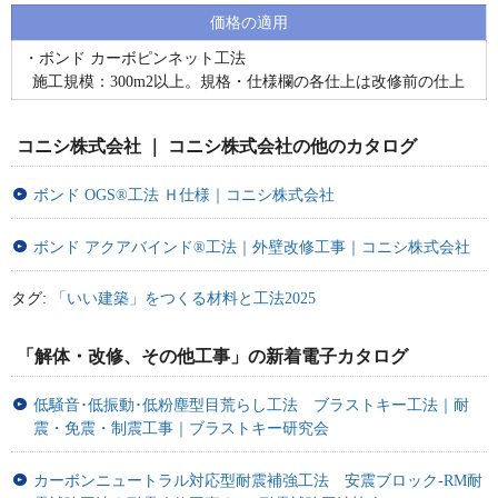
価格の適用
・ボンド カーボピンネット工法
施工規模：300m2以上。規格・仕様欄の各仕上は改修前の仕上
コニシ株式会社 ｜ コニシ株式会社の他のカタログ
ボンド OGS®工法 Ｈ仕様｜コニシ株式会社
ボンド アクアバインド®工法｜外壁改修工事｜コニシ株式会社
タグ:
「いい建築」をつくる材料と工法2025
「解体・改修、その他工事」の新着電子カタログ
低騒音･低振動･低粉塵型目荒らし工法 ブラストキー工法｜耐
震・免震・制震工事｜ブラストキー研究会
カーボンニュートラル対応型耐震補強工法 安震ブロック-RM耐