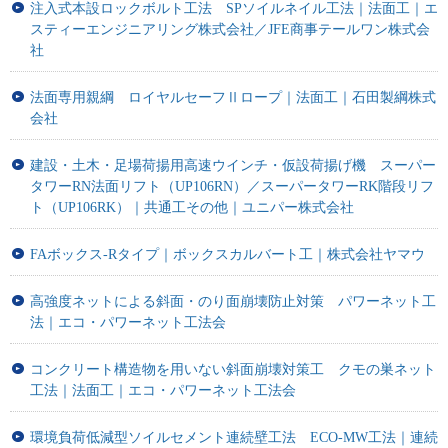
注入式本設ロックボルト工法 SPソイルネイル工法｜法面工｜エ
スティーエンジニアリング株式会社／JFE商事テールワン株式会
社
法面専用親綱 ロイヤルセーフⅡロープ｜法面工｜石田製綱株式
会社
建設・土木・足場荷揚用高速ウインチ・仮設荷揚げ機 スーパー
タワーRN法面リフト（UP106RN）／スーパータワーRK階段リフ
ト（UP106RK）｜共通工その他｜ユニパー株式会社
FAボックス-Rタイプ｜ボックスカルバート工｜株式会社ヤマウ
高強度ネットによる斜面・のり面崩壊防止対策 パワーネット工
法｜エコ・パワーネット工法会
コンクリート構造物を用いない斜面崩壊対策工 クモの巣ネット
工法｜法面工｜エコ・パワーネット工法会
環境負荷低減型ソイルセメント連続壁工法 ECO-MW工法｜連続