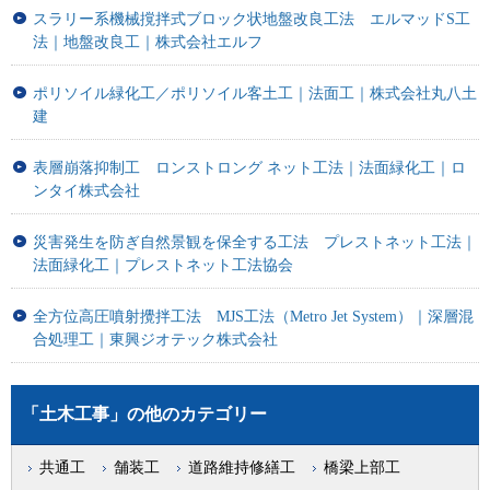
スラリー系機械撹拌式ブロック状地盤改良工法 エルマッドS工
法｜地盤改良工｜株式会社エルフ
ポリソイル緑化工／ポリソイル客土工｜法面工｜株式会社丸八土
建
表層崩落抑制工 ロンストロング ネット工法｜法面緑化工｜ロ
ンタイ株式会社
災害発生を防ぎ自然景観を保全する工法 プレストネット工法｜
法面緑化工｜プレストネット工法協会
全方位高圧噴射攪拌工法 MJS工法（Metro Jet System）｜深層混
合処理工｜東興ジオテック株式会社
「土木工事」の他のカテゴリー
共通工
舗装工
道路維持修繕工
橋梁上部工