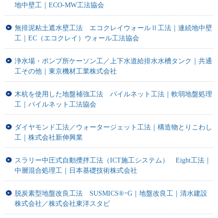
地中壁工｜ECO-MW工法協会
無排泥粘土遮水壁工法 エコクレイウォールⅡ工法｜連続地中壁
工｜EC（エコクレイ）ウォール工法協会
浄水場・ポンプ所ケーソン工／上下水道給排水水槽タンク｜共通
工その他｜東京機材工業株式会社
木杭を使用した地盤補強工法 パイルネット工法｜軟弱地盤処理
工｜パイルネット工法協会
ダイヤモンド工法／ウォータージェット工法｜構造物とりこわし
工｜株式会社新伸興業
スラリー中圧式自動攪拌工法（ICT施工システム） Eight工法｜
中層混合処理工｜日本基礎技術株式会社
脱炭素型地盤改良工法 SUSMICS®ｰG｜地盤改良工｜清水建設
株式会社／株式会社東洋スタビ