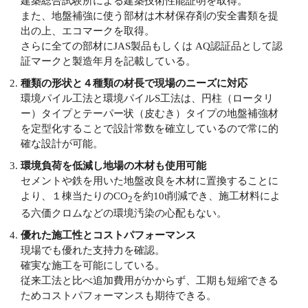
建築総合試験所による建築技術性能証明を取得。
また、地盤補強に使う部材は木材保存剤の安全書類を提
出の上、エコマークを取得。
さらに全ての部材にJAS製品もしくは AQ認証品として認
証マークと製造年月を記載している。
種類の形状と４種類の材長で現場のニーズに対応
環境パイル工法と環境パイルS工法は、円柱（ロータリ
ー）タイプとテーパー状（皮むき）タイプの地盤補強材
を定型化することで設計常数を確立しているので常に的
確な設計が可能。
環境負荷を低減し地場の木材も使用可能
セメントや鉄を用いた地盤改良を木材に置換することに
より、１棟当たりのCO
を約10t削減でき、施工材料によ
2
る六価クロムなどの環境汚染の心配もない。
優れた施工性とコストパフォーマンス
現場でも優れた支持力を確認。
確実な施工を可能にしている。
従来工法と比べ追加費用がかからず、工期も短縮できる
ためコストパフォーマンスも期待できる。