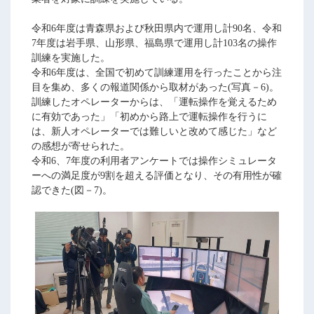
令和6年度は青森県および秋田県内で運用し計90名、令和
7年度は岩手県、山形県、福島県で運用し計103名の操作
訓練を実施した。
令和6年度は、全国で初めて訓練運用を行ったことから注
目を集め、多くの報道関係から取材があった(写真－6)。
訓練したオペレーターからは、「運転操作を覚えるため
に有効であった」「初めから路上で運転操作を行うに
は、新人オペレーターでは難しいと改めて感じた」など
の感想が寄せられた。
令和6、7年度の利用者アンケートでは操作シミュレータ
ーへの満足度が9割を超える評価となり、その有用性が確
認できた(図－7)。