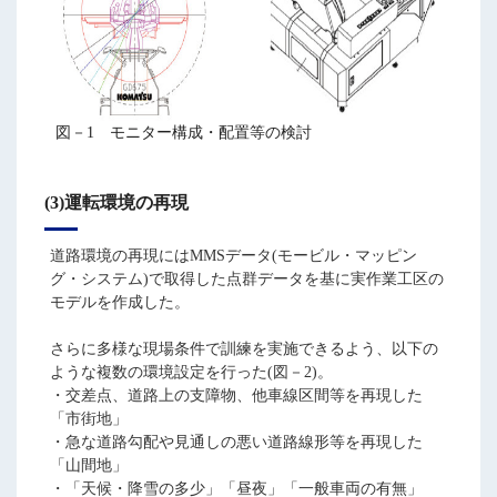
図－1 モニター構成・配置等の検討
(3)運転環境の再現
道路環境の再現にはMMSデータ(モービル・マッピン
グ・システム)で取得した点群データを基に実作業工区の
モデルを作成した。
さらに多様な現場条件で訓練を実施できるよう、以下の
ような複数の環境設定を行った(図－2)。
・交差点、道路上の支障物、他車線区間等を再現した
「市街地」
・急な道路勾配や見通しの悪い道路線形等を再現した
「山間地」
・「天候・降雪の多少」「昼夜」「一般車両の有無」