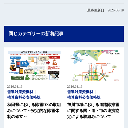
最終更新日：2026-06-19
同じカテゴリーの新着記事
2026.06.19
2026.06.19
雪寒対策資機材
雪寒対策資機材
積算資料公表価格版
積算資料公表価格版
旭川市域における道路除排雪
秋田県における除雪DXの取組
に関する国・道・市の連携協
みについて～安定的な除雪体
定による取組みについて
制の確立～