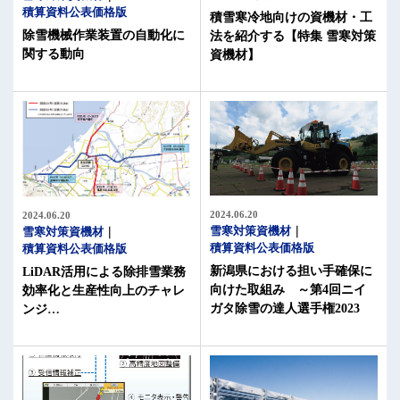
積算資料公表価格版
積雪寒冷地向けの資機材・工
除雪機械作業装置の自動化に
法を紹介する【特集 雪寒対策
関する動向
資機材】
2024.06.20
2024.06.20
雪寒対策資機材
雪寒対策資機材
積算資料公表価格版
積算資料公表価格版
新潟県における担い手確保に
LiDAR活用による除排雪業務
向けた取組み ～第4回ニイ
効率化と生産性向上のチャレ
ガタ除雪の達人選手権2023
ンジ
～降雪地でのモノづくり最
前線を快適にする～