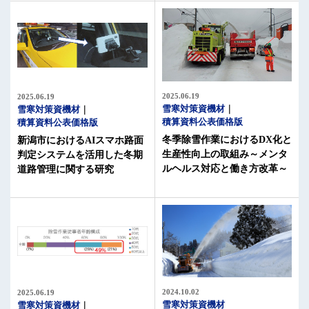
2025.06.19
2025.06.19
雪寒対策資機材
雪寒対策資機材
積算資料公表価格版
積算資料公表価格版
冬季除雪作業におけるDX化と
新潟市におけるAIスマホ路面
生産性向上の取組み～メンタ
判定システムを活用した冬期
ルヘルス対応と働き方改革～
道路管理に関する研究
2024.10.02
2025.06.19
雪寒対策資機材
雪寒対策資機材