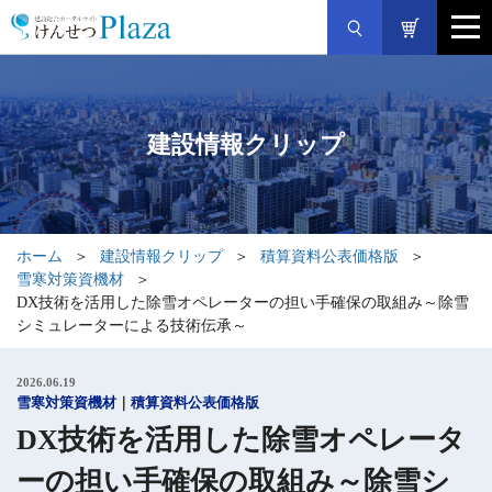
建設情報クリップ
ホーム
建設情報クリップ
積算資料公表価格版
雪寒対策資機材
DX技術を活用した除雪オペレーターの担い手確保の取組み～除雪
シミュレーターによる技術伝承～
2026.06.19
雪寒対策資機材
積算資料公表価格版
DX技術を活用した除雪オペレータ
ーの担い手確保の取組み～除雪シ