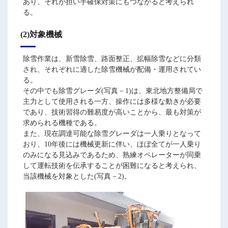
あり、それが担い手確保対策にもつながると考えられ
る。
(2)対象機械
除雪作業は、新雪除雪、路面整正、拡幅除雪などに分類
され、それぞれに適した除雪機械が配備・運用されてい
る。
その中でも除雪グレーダ(写真－1)は、東北地方整備局で
主力として使用される一方、操作には多様な動きが必要
であり、技術習得の難易度が高いことから、最も対策が
求められる機種である。
また、現在調達可能な除雪グレーダは一人乗りとなって
おり、10年後には機械更新に伴い、ほぼ全てが一人乗り
のみになる見込みであるため、熟練オペレーターが同乗
して運転技術を伝承することが困難になると考えられ、
当該機械を対象とした(写真－2)。