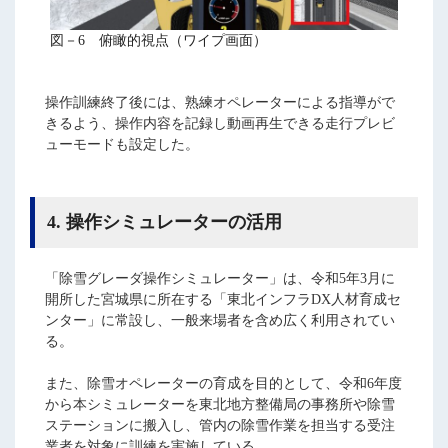
図－6 俯瞰的視点（ワイプ画面）
操作訓練終了後には、熟練オペレーターによる指導がで
きるよう、操作内容を記録し動画再生できる走行プレビ
ューモードも設定した。
4. 操作シミュレーターの活用
「除雪グレーダ操作シミュレーター」は、令和5年3月に
開所した宮城県に所在する「東北インフラDX人材育成セ
ンター」に常設し、一般来場者を含め広く利用されてい
る。
また、除雪オペレーターの育成を目的として、令和6年度
から本シミュレーターを東北地方整備局の事務所や除雪
ステーションに搬入し、管内の除雪作業を担当する受注
業者を対象に訓練を実施している。