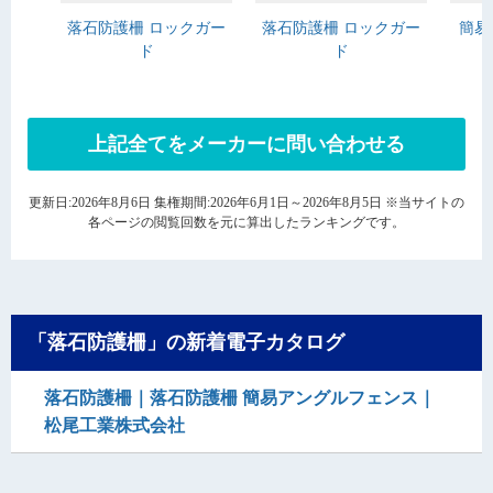
落石防護柵 ロックガー
落石防護柵 ロックガー
簡易
ド
ド
上記全てをメーカーに問い合わせる
更新日:2026年8月6日 集権期間:2026年6月1日～2026年8月5日 ※当サイトの
各ページの閲覧回数を元に算出したランキングです。
「落石防護柵」の新着電子カタログ
落石防護柵｜落石防護柵 簡易アングルフェンス｜
松尾工業株式会社