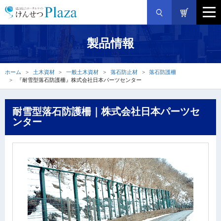
製品情報
ホーム
土木資材
一般土木資材
落石防止材
落石防護柵
『耐雪型落石防護柵』株式会社日本パーツセンター
耐雪型落石防護柵｜株式会社日本パーツセ
ンター