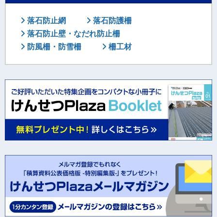
落石防止網
落石防護柵
落石防止壁・なだれ防止柵
防風柵・防雪柵
柵工材