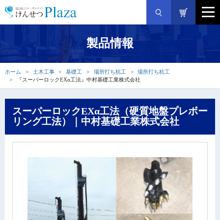
製品情報
ホーム
土木工事
基礎工
場所打ち杭工
場所打ち杭工
『スーパーロックEXα工法』中村基礎工業株式会社
スーパーロックEXα工法（硬質地盤プレボー
リング工法）｜中村基礎工業株式会社