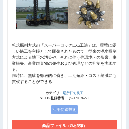
乾式掘削方式の「スーパーロックEXα工法」は、環境に優
しい施工を主眼として開発されたもので、従来の泥水掘削
方式による地下水汚染や、それに伴う住環境への影響、事
業損失、産業廃棄物の発生および処理などの抑制を実現す
る。
同時に、無駄を徹底的に省き、工期短縮・コスト削減にも
貢献することができる。
カテゴリ
：
場所打ち杭工
NETIS登録番号
：QS-170026-VE
活用促進技術
商品ファイル
（取材記事）