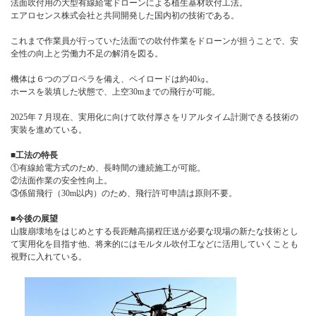
法面吹付用の大型有線給電ドローンによる植生基材吹付工法。
エアロセンス株式会社と共同開発した国内初の技術である。
これまで作業員が行っていた法面での吹付作業をドローンが担うことで、安
全性の向上と労働力不足の解消を図る。
機体は６つのプロペラを備え、ペイロードは約40㎏。
ホースを装填した状態で、上空30mまでの飛行が可能。
2025年７月現在、実用化に向けて吹付厚さをリアルタイム計測できる技術の
実装を進めている。
■工法の特長
①有線給電方式のため、長時間の連続施工が可能。
②法面作業の安全性向上。
③係留飛行（30m以内）のため、飛行許可申請は原則不要。
■今後の展望
山腹崩壊地をはじめとする長距離高揚程圧送が必要な現場の新たな技術とし
て実用化を目指す他、将来的にはモルタル吹付工などに活用していくことも
視野に入れている。