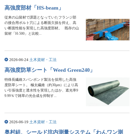
高強度部材「HS-beam」
従来の山留材で課題となっていたフランジ部
の接合用ボルト穴による断面欠損を抑え、高
い断面性能を実現した高強度部材。 既存の山
留材「H-500」と比較...
2026-06-24
土木資材・工法
高強度防草シート「Weed Green240」
特殊長繊維スパンボンド製法を採用した高強
度防草シート。 極太繊維（約30μm）により高
い引張強度と透水性を実現したほか、遮光率9
9.99％で雑草の光合成を抑制す...
2026-06-19
土木資材・工法
奥村組、シールド坑内測量システム「わんワン測