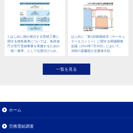
1.はじめに国が発注する営繕工事に
はじめに「第1回循環経済（サーキュ
関する積算基準については、各府省
ラーエコノミー）に関する関係閣僚
庁が官庁営繕事業を実施するための
会議（2024年7月30日）において、
「統一基準」として位置付けられ...
当時の斎藤国土交通省大臣...
一覧を見る
ホーム
労務需給調査