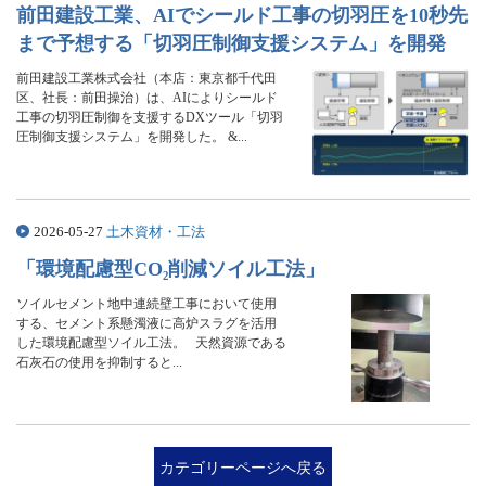
前田建設工業、AIでシールド工事の切羽圧を10秒先
まで予想する「切羽圧制御支援システム」を開発
前田建設工業株式会社（本店：東京都千代田
区、社長：前田操治）は、AIによりシールド
工事の切羽圧制御を支援するDXツール「切羽
圧制御支援システム」を開発した。 &...
2026-05-27
土木資材・工法
「環境配慮型CO₂削減ソイル工法」
ソイルセメント地中連続壁工事において使用
する、セメント系懸濁液に高炉スラグを活用
した環境配慮型ソイル工法。 天然資源である
石灰石の使用を抑制すると...
カテゴリーページへ戻る