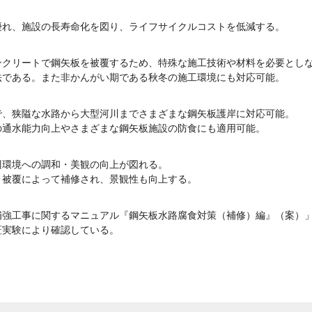
優れ、施設の長寿命化を図り、ライフサイクルコストを低減する。
ンクリートで鋼矢板を被覆するため、特殊な施工技術や材料を必要とし
法である。また非かんがい期である秋冬の施工環境にも対応可能。
で、狭隘な水路から大型河川までさまざまな鋼矢板護岸に対応可能。
の通水能力向上やさまざまな鋼矢板施設の防食にも適用可能。
辺環境への調和・美観の向上が図れる。
ト被覆によって補修され、景観性も向上する。
補強工事に関するマニュアル『鋼矢板水路腐食対策（補修）編』（案）
証実験により確認している。