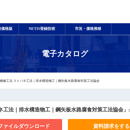
表価格版
NETIS登録技術
市況・価格推移
電子カタログ
補修工法 ストパネ工法｜排水構造物工｜鋼矢板水路腐食対策工法協会
パネ工法｜排水構造物工｜鋼矢板水路腐食対策工法協会」
Fファイルダウンロード
資料請求をする