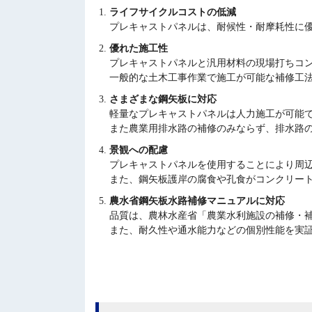
ライフサイクルコストの低減
プレキャストパネルは、耐候性・耐摩耗性に
優れた施工性
プレキャストパネルと汎用材料の現場打ちコ
一般的な土木工事作業で施工が可能な補修工
さまざまな鋼矢板に対応
軽量なプレキャストパネルは人力施工が可能
また農業用排水路の補修のみならず、排水路
景観への配慮
プレキャストパネルを使用することにより周
また、鋼矢板護岸の腐食や孔食がコンクリー
農水省鋼矢板水路補修マニュアルに対応
品質は、農林水産省「農業水利施設の補修・
また、耐久性や通水能力などの個別性能を実