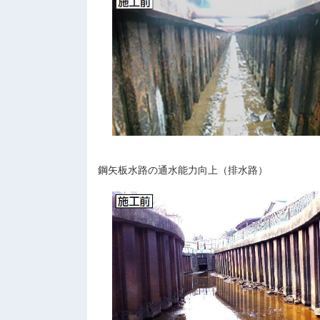
鋼矢板水路の通水能力向上（排水路）