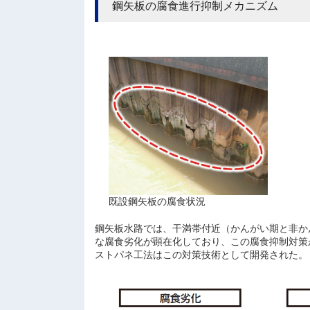
鋼矢板の腐食進行抑制メカニズム
既設鋼矢板の腐食状況
鋼矢板水路では、干満帯付近（かんがい期と非か
な腐食劣化が顕在化しており、この腐食抑制対策
ストパネ工法はこの対策技術として開発された。