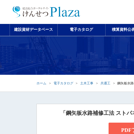
建設資材データベース
電子カタログ
積算資料公
ホーム
電子カタログ
土木工事
共通工
鋼矢板水路
「鋼矢板水路補修工法 スト
PD