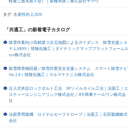
軽量三面水路Ⅱ型）｜各種水路｜株式会社ヤマウ
タグ:
生産性向上2026
「共通工」の新着電子カタログ
除雪作業向け高精度３次元地図によるガイダンス 除雪支援シス
テムSRSS｜情報化施工｜ダイナミックマッププラットフォームA
xyz株式会社
除雪障害物回避／除雪作業安全支援システム スマート除雪ナビ
Ver.2.0｜情報化施工｜マルマテクニカ株式会社
注入式本設ロックボルト工法 SPソイルネイル工法｜法面工｜エ
スティーエンジニアリング株式会社／JFE商事テールワン株式会
社
法面専用親綱 ロイヤルセーフⅡロープ｜法面工｜石田製綱株式
会社