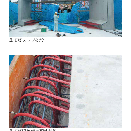
③頂版スラブ架設