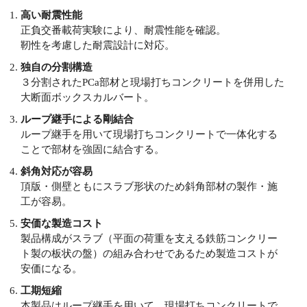
高い耐震性能
正負交番載荷実験により、耐震性能を確認。
靭性を考慮した耐震設計に対応。
独自の分割構造
３分割されたPCa部材と現場打ちコンクリートを併用した
大断面ボックスカルバート。
ループ継手による剛結合
ループ継手を用いて現場打ちコンクリートで一体化する
ことで部材を強固に結合する。
斜角対応が容易
頂版・側壁ともにスラブ形状のため斜角部材の製作・施
工が容易。
安価な製造コスト
製品構成がスラブ（平面の荷重を支える鉄筋コンクリー
ト製の板状の盤）の組み合わせであるため製造コストが
安価になる。
工期短縮
本製品はループ継手を用いて、現場打ちコンクリートで