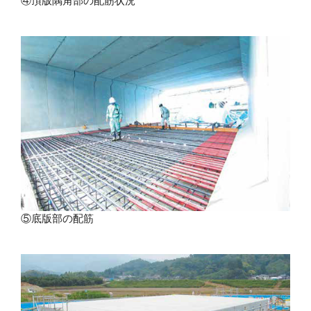
④頂版隅角部の配筋状況
⑤底版部の配筋