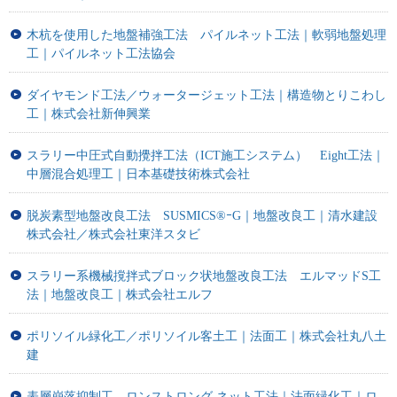
木杭を使用した地盤補強工法 パイルネット工法｜軟弱地盤処理
工｜パイルネット工法協会
ダイヤモンド工法／ウォータージェット工法｜構造物とりこわし
工｜株式会社新伸興業
スラリー中圧式自動攪拌工法（ICT施工システム） Eight工法｜
中層混合処理工｜日本基礎技術株式会社
脱炭素型地盤改良工法 SUSMICS®ｰG｜地盤改良工｜清水建設
株式会社／株式会社東洋スタビ
スラリー系機械撹拌式ブロック状地盤改良工法 エルマッドS工
法｜地盤改良工｜株式会社エルフ
ポリソイル緑化工／ポリソイル客土工｜法面工｜株式会社丸八土
建
表層崩落抑制工 ロンストロング ネット工法｜法面緑化工｜ロ