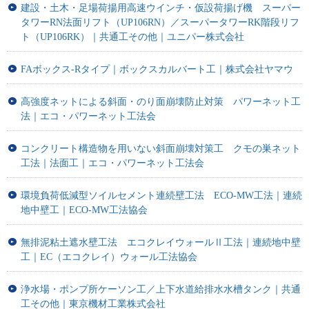
建設・土木・足場荷揚用高速ウインチ・仮設荷揚げ機 スーパー
タワーRN法面リフト（UP106RN）／スーパータワーRK階段リフ
ト（UP106RK）｜共通工その他｜ユニパー株式会社
FAボックス-Rタイプ｜ボックスカルバート工｜株式会社ヤマウ
高強度ネットによる斜面・のり面崩壊防止対策 パワーネット工
法｜エコ・パワーネット工法会
コンクリート構造物を用いない斜面崩壊対策工 クモの巣ネット
工法｜法面工｜エコ・パワーネット工法会
環境負荷低減型ソイルセメント連続壁工法 ECO-MW工法｜連続
地中壁工｜ECO-MW工法協会
無排泥粘土遮水壁工法 エコクレイウォールⅡ工法｜連続地中壁
工｜EC（エコクレイ）ウォール工法協会
浄水場・ポンプ所ケーソン工／上下水道給排水水槽タンク｜共通
工その他｜東京機材工業株式会社