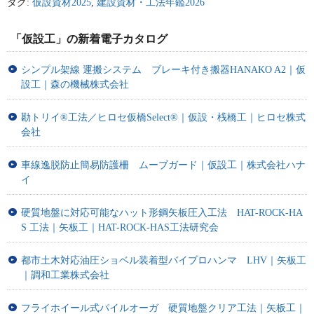
タグ:
仮設資材2025
,
建設資材・工法年鑑2026
「仮設工」の新着電子カタログ
シンプル架線 運搬システム ブレーキ付き搬器HANAKO A2｜仮
設工｜森の機械株式会社
勘トリイ®工法／ヒロセ仮橋Select®｜仮設・桟橋工｜ヒロセ株式
会社
車線逸脱防止簡易防護柵 ムーブガード｜仮設工｜株式会社ハナ
イ
硬質地盤に対応可能なハット形鋼矢板圧入工法 HAT-ROCK-HA
S 工法｜矢板工｜HAT-ROCK-HAS工法研究会
都市土木対応油圧ショベル装着型バイブロハンマ LHV｜矢板工
｜調和工業株式会社
フライホイール式パイルオーガ 硬質地盤クリア工法｜矢板工｜