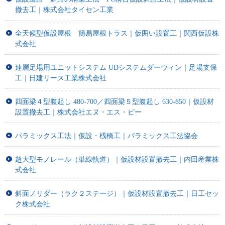
撤去工｜株式会社タイセン工業
全天候型仮設屋根 簡易屋根トラス｜仮囲い設置工｜関西仮設株
式会社
連層足場用ユニットシステム UDシステムダーウィン｜足場支保
工｜日建リース工業株式会社
四面梁４型腹起し 480-700／四面梁５型腹起し 630-850｜仮設材
設置撤去工｜株式会社エヌ・エス・ピー
パラミックス工法｜仮設・桟橋工｜パラミックス工法協会
超大型モノレール（単線軌道）｜仮設材設置撤去工｜内田産業株
式会社
斜面ノリダー（ラク２ステージ）｜仮設材設置撤去工｜日工セッ
ク株式会社