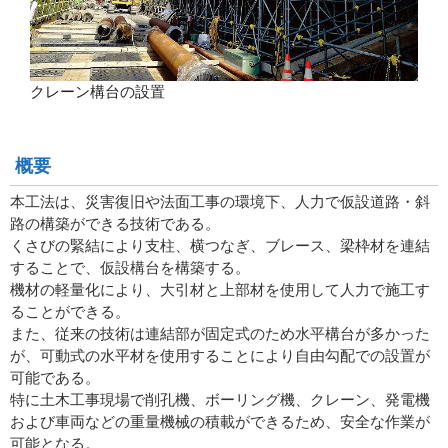
クレーン構台の設置
概要
本工法は、災害復旧や法面工事の環境下、人力で仮設道路・斜
路の構築ができる技術である。
くさびの緊結により支柱、横つなぎ、ブレース、梁枠材を連結
することで、仮設構台を構築する。
機材の軽量化により、大引材と上部材を使用して人力で施工す
ることができる。
また、従来の技術は連結部が固定式のため水平構台が多かった
が、可動式の水平材を使用することにより自由勾配での設置が
可能である。
特に土木工事現場で削孔機、ボーリング機、クレーン、発電機
および車両などの重量機械の積載ができるため、安全な作業が
可能となる。