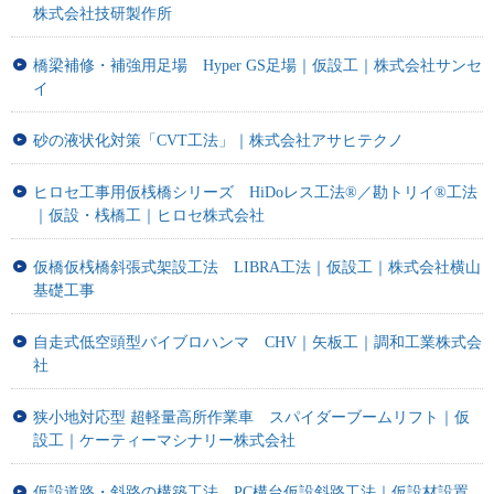
株式会社技研製作所
橋梁補修・補強用足場 Hyper GS足場｜仮設工｜株式会社サンセ
イ
砂の液状化対策「CVT工法」｜株式会社アサヒテクノ
ヒロセ工事用仮桟橋シリーズ HiDoレス工法®／勘トリイ®工法
｜仮設・桟橋工｜ヒロセ株式会社
仮橋仮桟橋斜張式架設工法 LIBRA工法｜仮設工｜株式会社横山
基礎工事
自走式低空頭型バイブロハンマ CHV｜矢板工｜調和工業株式会
社
狭小地対応型 超軽量高所作業車 スパイダーブームリフト｜仮
設工｜ケーティーマシナリー株式会社
仮設道路・斜路の構築工法 PC構台仮設斜路工法｜仮設材設置