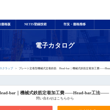
表価格版
NETIS登録技術
市況・価格推移
電子カタログ
スクラップ
プレート定着型機械式定着鉄筋 Head-bar｜機械式鉄筋定着加工費――Head-
-bar｜機械式鉄筋定着加工費――Head-bar工法――｜
問い合わせはこちらから