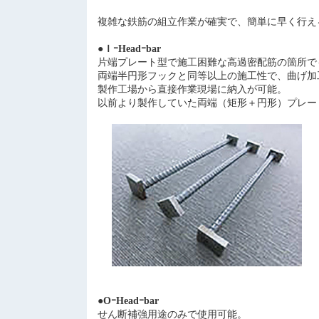
複雑な鉄筋の組立作業が確実で、簡単に早く行え
●ＩｰHeadｰbar
片端プレート型で施工困難な高過密配筋の箇所で
両端半円形フックと同等以上の施工性で、曲げ加
製作工場から直接作業現場に納入が可能。
以前より製作していた両端（矩形＋円形）プレー
●ОｰHeadｰbar
せん断補強用途のみで使用可能。