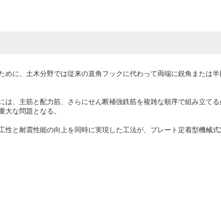
ために、土木分野では従来の直角フックに代わって両端に鋭角または半
には、主筋と配力筋、さらにせん断補強鉄筋を複雑な順序で組み立てる
重大な問題となる。
性と耐震性能の向上を同時に実現した工法が、プレート定着型機械式定着鉄