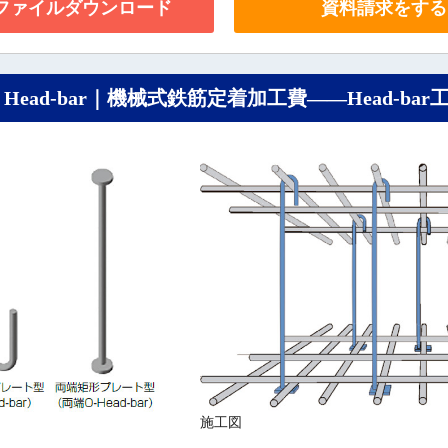
Fファイルダウンロード
資料請求をする
d-bar｜機械式鉄筋定着加工費――Head-bar工
施工図