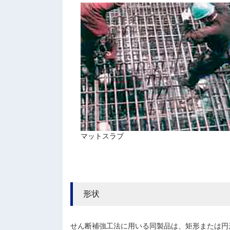
マットスラブ
形状
せん断補強工法に用いる同製品は、矩形または円