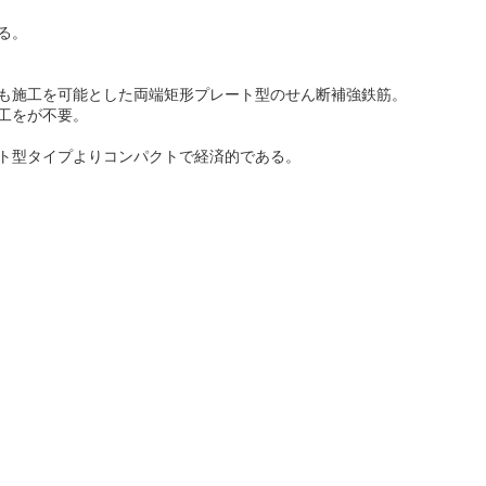
る。
も施工を可能とした両端矩形プレート型のせん断補強鉄筋。
工をが不要。
ト型タイプよりコンパクトで経済的である。