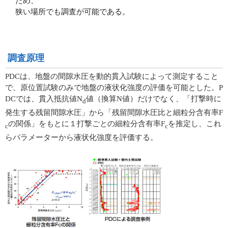
ため、
狭い場所でも調査が可能である。
調査原理
PDCは、地盤の間隙水圧を動的貫入試験によって測定すること
で、原位置試験のみで地盤の液状化強度の評価を可能とした。P
DCでは、貫入抵抗値N
値（換算N値）だけでなく、「打撃時に
d
発生する残留間隙水圧」から「残留間隙水圧比と細粒分含有率F
の関係」をもとに１打撃ごとの細粒分含有率F
を推定し、これ
c
c
らパラメーターから液状化強度を評価する。