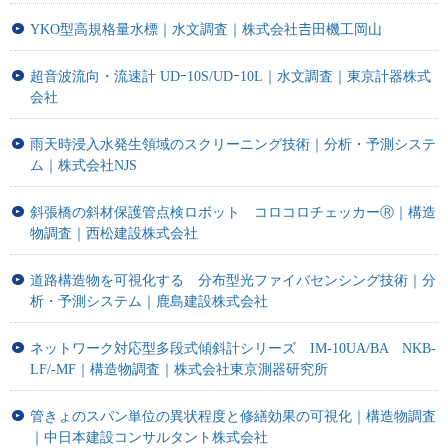
YKO型高規格量水標｜水文調査｜株式会社𠮷田機工岡山
超音波流向・流速計 UDｰ10S/UDｰ10L｜水文調査｜東京計器株式
会社
雨天時浸入水発生領域のスクリーニング技術｜分析・予測システ
ム｜株式会社NJS
斜張橋の斜材保護管点検ロボット コロコロチェッカーⓇ｜構造
物調査｜西松建設株式会社
道路構造物を可視化する 分布型光ファイバセンシング技術｜分
析・予測システム｜鹿島建設株式会社
ネットワーク対応型多段式傾斜計シリーズ IM-10UA/BA NKB-
LF/-MF｜構造物調査｜株式会社東京測器研究所
管きょのスパン単位の異状程度と修繕効果の可視化｜構造物調査
｜中日本建設コンサルタント株式会社