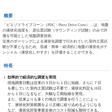
概要
「ピエゾドライブコーン（PDC：Piezo Drive Cone）」は、地盤
の液状化強度を、原位置試験（サウンディング試験）のみで評
価を可能とした地盤調査技術。
従来のボーリングによる液状化調査で行われていた室内土質試
験が不要となるため、迅速・簡単・経済的に地盤の液状化ポテ
ンシャル（液状化しやすさ）を評価することができる。
特長
効率的で経済的な調査を実現
現地調査日数は従来の３日から１日に短縮、さらに７日
を要していた室内土質試験は不要で、液状化判定も10日
から１日になるなど、大幅な工期短縮を実現。
また、従来よりも多くの地点で調査を行うことによっ
て、液状化対策範囲をより正確に絞り込めるようになる
など、液状化対策事業全体のコスト削減も期待できる。