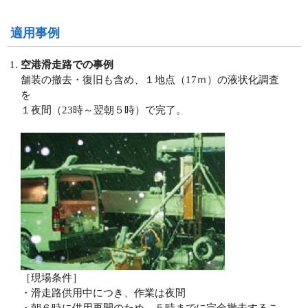
適用事例
空港滑走路での事例
舗装の撤去・復旧も含め、１地点（17ｍ）の液状化調査
を
１夜間（23時～翌朝５時）で完了。
［現場条件］
・滑走路供用中につき、作業は夜間
・朝６時に供用再開のため、５時までに完全撤去するこ