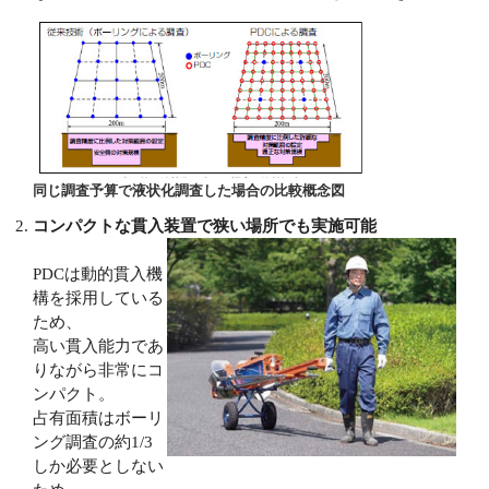
同じ調査予算で液状化調査した場合の比較概念図
コンパクトな貫入装置で狭い場所でも実施可能
PDCは動的貫入機
構を採用している
ため、
高い貫入能力であ
りながら非常にコ
ンパクト。
占有面積はボーリ
ング調査の約1/3
しか必要としない