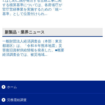
1.はじめに国が発注する営繕工事に関
する積算基準については、各府省庁が
官庁営繕事業を実施するための「統一
基準」として位置付けられ...
新製品・業界ニュース
一般財団法人経済調査会（本部：東京
都港区）は、「令和８年熊本地震」災
害復旧資材供給情報を発表した。■概要
経済調査会では、被災地域...
ホーム
労務需給調査