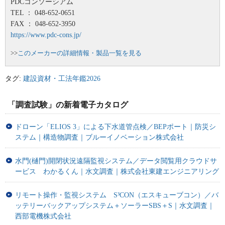
PDCコンソーシアム
TEL ： 048-652-0651
FAX ： 048-652-3950
https://www.pdc-cons.jp/
>>
このメーカーの詳細情報・製品一覧を見る
タグ:
建設資材・工法年鑑2026
「調査試験」の新着電子カタログ
ドローン「ELIOS 3」による下水道管点検／BEPポート｜防災シ
ステム｜構造物調査｜ブルーイノベーション株式会社
水門(樋門)開閉状況遠隔監視システム／データ閲覧用クラウドサ
ービス わかるくん｜水文調査｜株式会社東建エンジニアリング
リモート操作・監視システム S³CON（エスキューブコン）／バ
ッテリーバックアップシステム＋ソーラーSBS＋S｜水文調査｜
西部電機株式会社