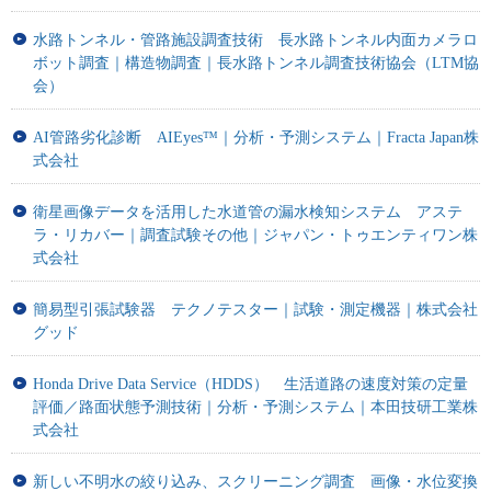
水路トンネル・管路施設調査技術 長水路トンネル内面カメラロ
ボット調査｜構造物調査｜長水路トンネル調査技術協会（LTM協
会）
AI管路劣化診断 AIEyes™｜分析・予測システム｜Fracta Japan株
式会社
衛星画像データを活用した水道管の漏水検知システム アステ
ラ・リカバー｜調査試験その他｜ジャパン・トゥエンティワン株
式会社
簡易型引張試験器 テクノテスター｜試験・測定機器｜株式会社
グッド
Honda Drive Data Service（HDDS） 生活道路の速度対策の定量
評価／路面状態予測技術｜分析・予測システム｜本田技研工業株
式会社
新しい不明水の絞り込み、スクリーニング調査 画像・水位変換