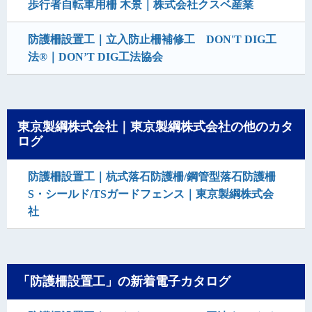
歩行者自転車用柵 木景｜株式会社クスベ産業
防護柵設置工｜立入防止柵補修工 DON'T DIG工
法®｜DON’T DIG工法協会
東京製綱株式会社｜東京製綱株式会社の他のカタ
ログ
防護柵設置工｜杭式落石防護柵/鋼管型落石防護柵
S・シールド/TSガードフェンス｜東京製綱株式会
社
「防護柵設置工」の新着電子カタログ