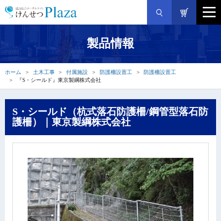
製品情報
ホーム
土木工事
付属施設
防護柵設置工
防護柵設置工
『S・シールド』東京製綱株式会社
S・シールド（杭式落石防護柵/鋼管型落石防
護柵）｜東京製綱株式会社