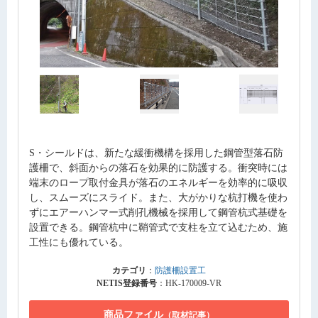
S・シールドは、新たな緩衝機構を採用した鋼管型落石防
護柵で、斜面からの落石を効果的に防護する。衝突時には
端末のロープ取付金具が落石のエネルギーを効率的に吸収
し、スムーズにスライド。また、大がかりな杭打機を使わ
ずにエアーハンマー式削孔機械を採用して鋼管杭式基礎を
設置できる。鋼管杭中に鞘管式で支柱を立て込むため、施
工性にも優れている。
カテゴリ
：
防護柵設置工
NETIS登録番号
：HK-170009-VR
商品ファイル
（取材記事）