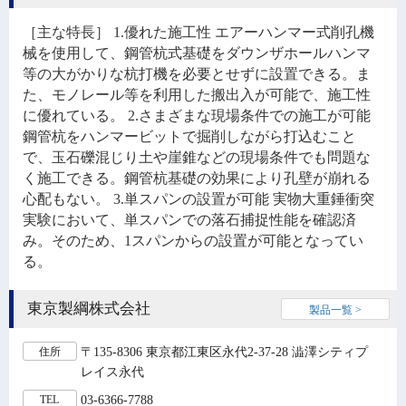
［主な特長］ 1.優れた施工性 エアーハンマー式削孔機
械を使用して、鋼管杭式基礎をダウンザホールハンマ
等の大がかりな杭打機を必要とせずに設置できる。ま
た、モノレール等を利用した搬出入が可能で、施工性
に優れている。 2.さまざまな現場条件での施工が可能
鋼管杭をハンマービットで掘削しながら打込むこと
で、玉石礫混じり土や崖錐などの現場条件でも問題な
く施工できる。鋼管杭基礎の効果により孔壁が崩れる
心配もない。 3.単スパンの設置が可能 実物大重錘衝突
実験において、単スパンでの落石捕捉性能を確認済
み。そのため、1スパンからの設置が可能となってい
る。
東京製綱株式会社
製品一覧 >
〒135-8306 東京都江東区永代2-37-28 澁澤シティプ
住所
レイス永代
03-6366-7788
TEL