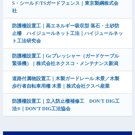
S・シールド/TSガードフェンス｜東京製綱株式会
社
防護柵設置工｜高エネルギー吸収型 落石・土砂防
止柵 ハイジュールネット工法｜ハイジュールネッ
ト工法研究会
防護柵設置工｜Gcプレッシャー（ガードケーブル
緊張機）｜株式会社ネクスコ・メンテナンス新潟
道路付属物設置工｜木製ガードレール 木景／木製
歩行者自転車用柵 木景｜株式会社クスベ産業
防護柵設置工｜立入防止柵補修工 DON'T DIG工
法®｜DON’T DIG工法協会