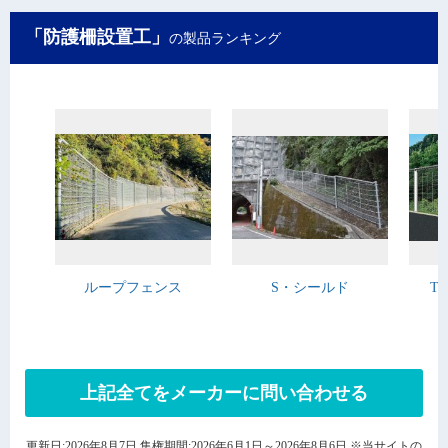
「防護柵設置工」
の製品ランキング
ループフェンス
S・シールド
T
上記全てをメーカーに問い合わせる
更新日:2026年8月7日 集権期間:2026年6月1日～2026年8月6日 ※当サイトの