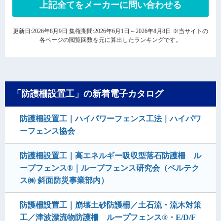
上記全てをメーカーに問い合わせる
更新日:2026年8月9日 集権期間:2026年6月1日～2026年8月8日 ※当サイトの
各ページの閲覧回数を元に算出したランキングです。
「防護柵設置工」の新着電子カタログ
防護柵設置工｜ハイパワーフェンス工法｜ハイパワ
ーフェンス協会
防護柵設置工｜高エネルギー吸収型落石防護柵 ル
ープフェンス®｜ループフェンス研究会（ベルテク
ス㈱ 斜面防災事業部内）
防護柵設置工｜崩壊土砂防護柵／土石流・流木対策
工／津波漂流物防護柵 ループフェンス®・E/D/F