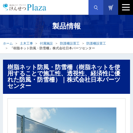
製品情報
ホーム
土木工事
付属施設
防護柵設置工
防護柵設置工
『樹脂ネット防風・防雪柵』株式会社日本パーツセンター
樹脂ネット防風・防雪柵（樹脂ネットを使
用することで施工性、透視性、経済性に優
れた防風・防雪柵）｜株式会社日本パーツ
センター