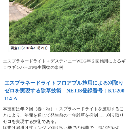
エスプラネードライト＋デスティニーWDG年２回施用によるギ
ョウギシバへの植生回復の事例
エスプラネードライトフロアブル施用による刈取り
ゼロを実現する除草技術 NETIS登録番号：KT-200
114-A
本技術は年２回（春・秋）エスプラネードライトを施用するこ
とにより、年間を通じて発生前の一年雑草を抑制し、刈り取り
ゼロを実現する技術である。
従来は肩掛け式エンジン刈り払い機での作業で、飛び石や切