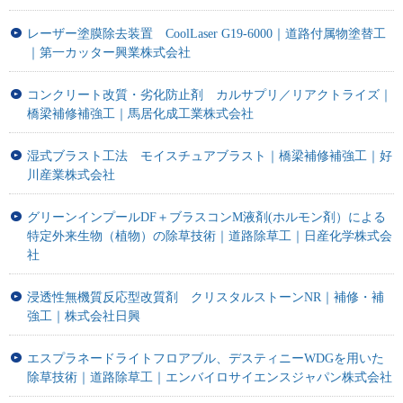
レーザー塗膜除去装置 CoolLaser G19-6000｜道路付属物塗替工
｜第一カッター興業株式会社
コンクリート改質・劣化防止剤 カルサプリ／リアクトライズ｜
橋梁補修補強工｜馬居化成工業株式会社
湿式ブラスト工法 モイスチュアブラスト｜橋梁補修補強工｜好
川産業株式会社
グリーンインプールDF＋ブラスコンM液剤(ホルモン剤）による
特定外来生物（植物）の除草技術｜道路除草工｜日産化学株式会
社
浸透性無機質反応型改質剤 クリスタルストーンNR｜補修・補
強工｜株式会社日興
エスプラネードライトフロアブル、デスティニーWDGを用いた
除草技術｜道路除草工｜エンバイロサイエンスジャパン株式会社