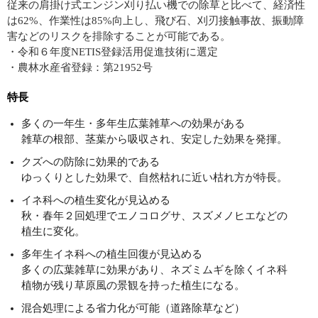
従来の肩掛け式エンジン刈り払い機での除草と比べて、経済性
は62%、作業性は85%向上し、飛び石、刈刃接触事故、振動障
害などのリスクを排除することが可能である。
・令和６年度NETIS登録活用促進技術に選定
・農林水産省登録：第21952号
特長
多くの一年生・多年生広葉雑草への効果がある
雑草の根部、茎葉から吸収され、安定した効果を発揮。
クズへの防除に効果的である
ゆっくりとした効果で、自然枯れに近い枯れ方が特長。
イネ科への植生変化が見込める
秋・春年２回処理でエノコログサ、スズメノヒエなどの
植生に変化。
多年生イネ科への植生回復が見込める
多くの広葉雑草に効果があり、ネズミムギを除くイネ科
植物が残り草原風の景観を持った植生になる。
混合処理による省力化が可能（道路除草など）