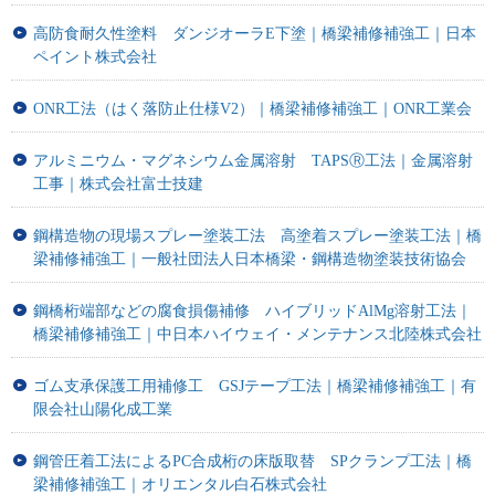
高防食耐久性塗料 ダンジオーラE下塗｜橋梁補修補強工｜日本
ペイント株式会社
ONR工法（はく落防止仕様V2）｜橋梁補修補強工｜ONR工業会
アルミニウム・マグネシウム金属溶射 TAPSⓇ工法｜金属溶射
工事｜株式会社富士技建
鋼構造物の現場スプレー塗装工法 高塗着スプレー塗装工法｜橋
梁補修補強工｜一般社団法人日本橋梁・鋼構造物塗装技術協会
鋼橋桁端部などの腐食損傷補修 ハイブリッドAlMg溶射工法｜
橋梁補修補強工｜中日本ハイウェイ・メンテナンス北陸株式会社
ゴム支承保護工用補修工 GSJテープ工法｜橋梁補修補強工｜有
限会社山陽化成工業
鋼管圧着工法によるPC合成桁の床版取替 SPクランプ工法｜橋
梁補修補強工｜オリエンタル白石株式会社