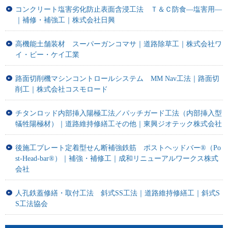
コンクリート塩害劣化防止表面含浸工法 Ｔ＆Ｃ防食―塩害用―
｜補修・補強工｜株式会社日興
高機能土舗装材 スーパーガンコマサ｜道路除草工｜株式会社ワ
イ・ビー・ケイ工業
路面切削機マシンコントロールシステム MM Nav工法｜路面切
削工｜株式会社コスモロード
チタンロッド内部挿入陽極工法／パッチガード工法（内部挿入型
犠牲陽極材）｜道路維持修繕工その他｜東興ジオテック株式会社
後施工プレート定着型せん断補強鉄筋 ポストヘッドバー®（Po
st-Head-bar®）｜補強・補修工｜成和リニューアルワークス株式
会社
人孔鉄蓋修繕・取付工法 斜式SS工法｜道路維持修繕工｜斜式S
S工法協会