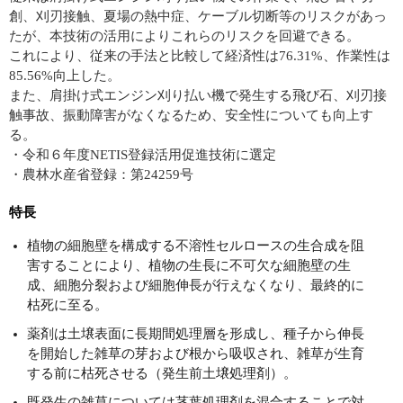
創、刈刃接触、夏場の熱中症、ケーブル切断等のリスクがあっ
たが、本技術の活用によりこれらのリスクを回避できる。
これにより、従来の手法と比較して経済性は76.31%、作業性は
85.56%向上した。
また、肩掛け式エンジン刈り払い機で発生する飛び石、刈刃接
触事故、振動障害がなくなるため、安全性についても向上す
る。
・令和６年度NETIS登録活用促進技術に選定
・農林水産省登録：第24259号
特長
植物の細胞壁を構成する不溶性セルロースの生合成を阻
害することにより、植物の生長に不可欠な細胞壁の生
成、細胞分裂および細胞伸長が行えなくなり、最終的に
枯死に至る。
薬剤は土壌表面に長期間処理層を形成し、種子から伸長
を開始した雑草の芽および根から吸収され、雑草が生育
する前に枯死させる（発生前土壌処理剤）。
既発生の雑草については茎葉処理剤を混合することで対