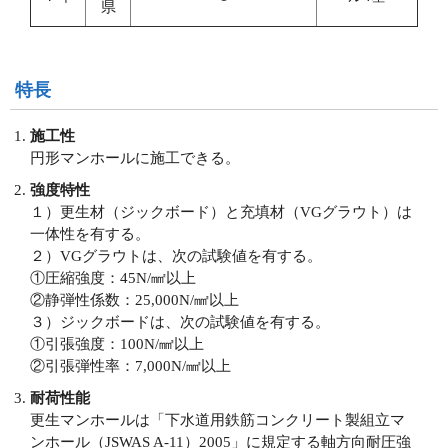
県
特長
施工性
円形マンホールに施工できる。
強度特性
１）更生材（ジックボード）と充填材（VGグラウト）は
一体性を有する。
２）VGグラウトは、次の試験値を有する。
①圧縮強度：45N/㎟以上
②静弾性係数：25,000N/㎟以上
３）ジックボードは、次の試験値を有する。
①引張強度：100N/㎟以上
②引張弾性率：7,000N/㎟以上
耐荷性能
更生マンホールは「下水道用鉄筋コンクリート製組立マ
ンホール（JSWAS A-11）2005」に規定する軸方向耐圧強