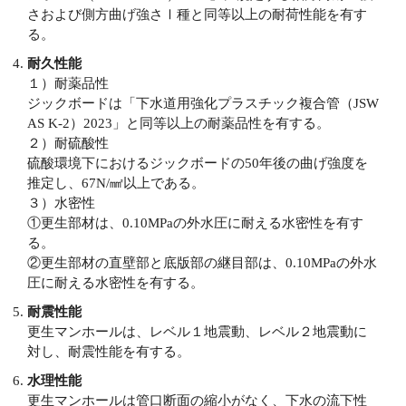
さおよび側方曲げ強さⅠ種と同等以上の耐荷性能を有す
る。
耐久性能
１）耐薬品性
ジックボードは「下水道用強化プラスチック複合管（JSW
AS K-2）2023」と同等以上の耐薬品性を有する。
２）耐硫酸性
硫酸環境下におけるジックボードの50年後の曲げ強度を
推定し、67N/㎟以上である。
３）水密性
①更生部材は、0.10MPaの外水圧に耐える水密性を有す
る。
②更生部材の直壁部と底版部の継目部は、0.10MPaの外水
圧に耐える水密性を有する。
耐震性能
更生マンホールは、レベル１地震動、レベル２地震動に
対し、耐震性能を有する。
水理性能
更生マンホールは管口断面の縮小がなく、下水の流下性