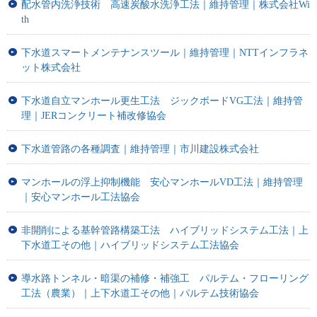
配水管内洗浄技術 高速炭酸水洗浄工法｜維持管理｜株式会社Wi
th
下水道スマートメンテナンスツール｜維持管理｜NTTインフラネ
ット株式会社
下水道自立マンホール更生工法 ジックボードVG工法｜維持管
理｜JERコンクリート補改修協会
下水道管路の各種調査｜維持管理｜市川建設株式会社
マンホールの浮上抑制機能 安心マンホールVD工法｜維持管理
｜安心マンホール工法協会
非開削による基幹管路構築工法 ハイブリッドシステム工法｜上
下水道工その他｜ハイブリッドシステム工法協会
導水路トンネル・暗渠の補修・補強工 パルテム・フローリング
工法（農業）｜上下水道工その他｜パルテム技術協会