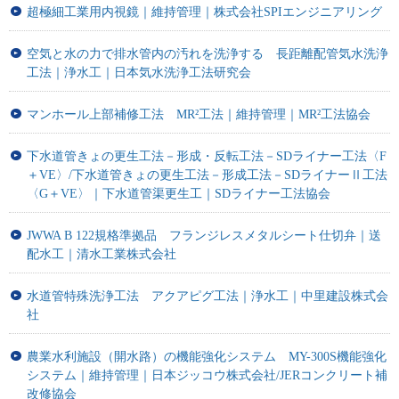
超極細工業用内視鏡｜維持管理｜株式会社SPIエンジニアリング
空気と水の力で排水管内の汚れを洗浄する 長距離配管気水洗浄
工法｜浄水工｜日本気水洗浄工法研究会
マンホール上部補修工法 MR²工法｜維持管理｜MR²工法協会
下水道管きょの更生工法－形成・反転工法－SDライナー工法〈F
＋VE〉/下水道管きょの更生工法－形成工法－SDライナーⅡ工法
〈G＋VE〉｜下水道管渠更生工｜SDライナー工法協会
JWWA B 122規格準拠品 フランジレスメタルシート仕切弁｜送
配水工｜清水工業株式会社
水道管特殊洗浄工法 アクアピグ工法｜浄水工｜中里建設株式会
社
農業水利施設（開水路）の機能強化システム MY-300S機能強化
システム｜維持管理｜日本ジッコウ株式会社/JERコンクリート補
改修協会