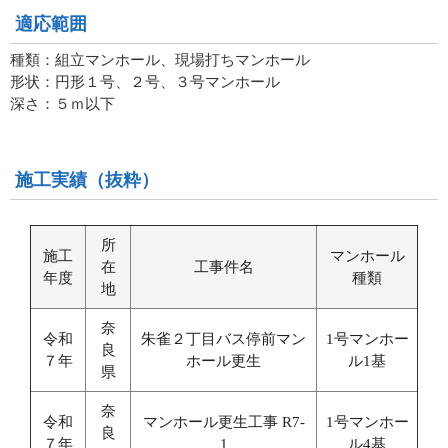
適応範囲
種類：組立マンホール、現場打ちマンホール
形状：円形１号、２号、３号マンホール
深さ：５ｍ以下
施工実績（抜粋）
所
施工
マンホール
在
工事件名
年度
種類
地
奈
令和
朱雀２丁目バス停前マン
1号マンホー
良
７年
ホール更生
ル1基
県
奈
令和
マンホール更生工事 R7-
1号マンホー
良
７年
1
ル4基