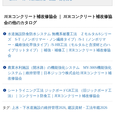
JERコンクリート補改修協会 ｜ JERコンクリート補改修協
会の他のカタログ
水道施設防食防水システム 無機系被覆工法 ＺモルタルSシリー
ズ S-T（ノンポリマー・ノン繊維タイプ）/S-1（ノンポリマ
ー・繊維強化早強タイプ）/S-HB工法（モルタルと含浸材とのハ
イブリットタイプ）｜補強・補修工｜JERコンクリート補改修協
会
農業水利施設（開水路）の機能強化システム MY-300S機能強化
システム｜維持管理｜日本ジッコウ株式会社/JERコンクリート補
改修協会
シートライニング工法 ジックボードGR工法 （旧ジックボード工
法）｜コンクリート防食工｜JERコンクリート補改修協会
タグ:
上水・下水道施設の維持管理2026
,
建設資材・工法年鑑2026