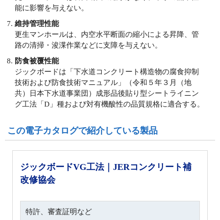
能に影響を与えない。
維持管理性能
更生マンホールは、内空水平断面の縮小による昇降、管
路の清掃・浚渫作業などに支障を与えない。
防食被覆性能
ジックボードは「下水道コンクリート構造物の腐食抑制
技術および防食技術マニュアル」（令和５年３月（地
共）日本下水道事業団）成形品後貼り型シートライニン
グ工法「D」種および対有機酸性の品質規格に適合する。
この電子カタログで紹介している製品
ジックボードVG工法｜JERコンクリート補
改修協会
特許、審査証明など