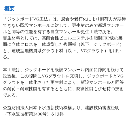
概要
「ジックボードVG工法」は、腐食や老朽化により耐荷力が期待
できない既設マンホールに対して、更生材のみで新設マンホー
ルと同等の性能を有する自立マンホール更生工法である。
更生材料としては、高耐食性ビニルエステル樹脂製FRP板の裏
面に立体クロスを一体成型した複層板（以下、ジックボード）
と、速硬型無機質系グラウト材（以下、VGグラウト）を用い
る。
本工法は、ジックボードを既設マンホール内面に隙間を設けて
設置後、この隙間にVGグラウトを充填し、ジックボードとVG
グラウトを一体化させた更生材により、新設マンホールと同等
の耐荷・耐震性能を有するとともに、防食性能も併せ持つ技術
である。
公益財団法人日本下水道新技術機構より、建設技術審査証明
（下水道技術第2406号）を取得