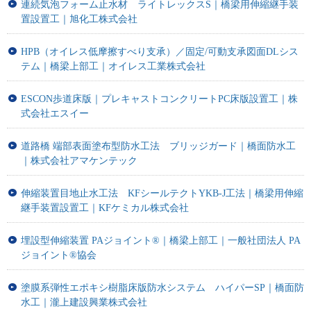
連続気泡フォーム止水材 ライトレックスS｜橋梁用伸縮継手装
置設置工｜旭化工株式会社
HPB（オイレス低摩擦すべり支承）／固定/可動支承図面DLシス
テム｜橋梁上部工｜オイレス工業株式会社
ESCON歩道床版｜プレキャストコンクリートPC床版設置工｜株
式会社エスイー
道路橋 端部表面塗布型防水工法 ブリッジガード｜橋面防水工
｜株式会社アマケンテック
伸縮装置目地止水工法 KFシールテクトYKB-J工法｜橋梁用伸縮
継手装置設置工｜KFケミカル株式会社
埋設型伸縮装置 PAジョイント®｜橋梁上部工｜一般社団法人 PA
ジョイント®協会
塗膜系弾性エポキシ樹脂床版防水システム ハイパーSP｜橋面防
水工｜瀧上建設興業株式会社