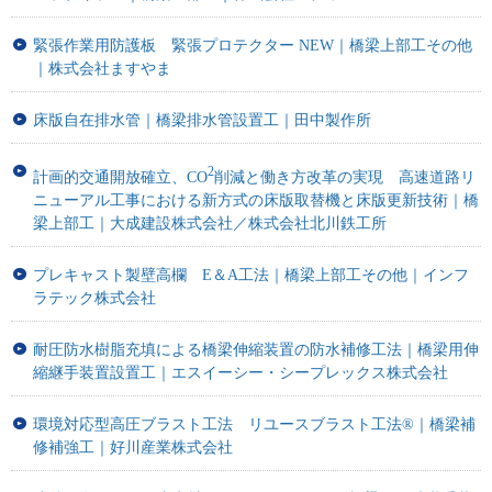
緊張作業用防護板 緊張プロテクター NEW｜橋梁上部工その他
｜株式会社ますやま
床版自在排水管｜橋梁排水管設置工｜田中製作所
2
計画的交通開放確立、CO
削減と働き方改革の実現 高速道路リ
ニューアル工事における新方式の床版取替機と床版更新技術｜橋
梁上部工｜大成建設株式会社／株式会社北川鉄工所
プレキャスト製壁高欄 E＆A工法｜橋梁上部工その他｜インフ
ラテック株式会社
耐圧防水樹脂充填による橋梁伸縮装置の防水補修工法｜橋梁用伸
縮継手装置設置工｜エスイーシー・シープレックス株式会社
環境対応型高圧ブラスト工法 リユースブラスト工法®｜橋梁補
修補強工｜好川産業株式会社