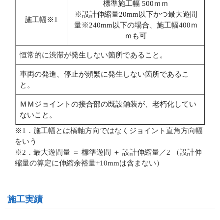
標準施工幅 500ｍｍ
※設計伸縮量20mm以下かつ最大遊間
施工幅※1
量※240mm以下の場合、施工幅400ｍ
ｍも可
恒常的に渋滞が発生しない箇所であること。
車両の発進、停止が頻繁に発生しない箇所であるこ
と。
ＭＭジョイントの接合部の既設舗装が、老朽化してい
ないこと。
※1．施工幅とは橋軸方向ではなくジョイント直角方向幅
をいう
※2．最大遊間量 ＝ 標準遊間 ＋ 設計伸縮量／2 （設計伸
縮量の算定に伸縮余裕量+10mmは含まない）
施工実績