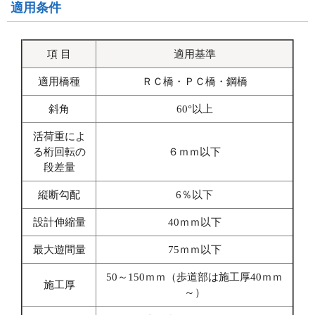
適用条件
項 目
適用基準
適用橋種
ＲＣ橋・ＰＣ橋・鋼橋
斜角
60°以上
活荷重によ
る桁回転の
６ｍｍ以下
段差量
縦断勾配
6％以下
設計伸縮量
40ｍｍ以下
最大遊間量
75ｍｍ以下
50～150ｍｍ（歩道部は施工厚40ｍｍ
施工厚
～）