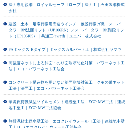
法面専用親綱 ロイヤルセーフⅡロープ｜法面工｜石田製綱株式
会社
建設・土木・足場荷揚用高速ウインチ・仮設荷揚げ機 スーパー
タワーRN法面リフト（UP106RN）／スーパータワーRK階段リフ
ト（UP106RK）｜共通工その他｜ユニパー株式会社
FAボックス-Rタイプ｜ボックスカルバート工｜株式会社ヤマウ
高強度ネットによる斜面・のり面崩壊防止対策 パワーネット工
法｜エコ・パワーネット工法会
コンクリート構造物を用いない斜面崩壊対策工 クモの巣ネット
工法｜法面工｜エコ・パワーネット工法会
環境負荷低減型ソイルセメント連続壁工法 ECO-MW工法｜連続
地中壁工｜ECO-MW工法協会
無排泥粘土遮水壁工法 エコクレイウォールⅡ工法｜連続地中壁
工｜EC（エコクレイ）ウォール工法協会