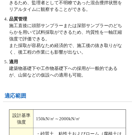
きるため、監理者として不明瞭であった混合攪拌状態を
リアルタイムに観察することができる。
品質管理
施工直後に頭部サンプラーまたは深部サンプラーのどち
らかを用いて試料採取ができるため、均質性を一軸圧縮
強度で評価できる。
また採取が容易なため経済的で、施工後の抜き取りがな
く、後工程の作業にも影響が出ない。
適用
建築物基礎下や工作物基礎下への採用が一般的である
が、山留などの仮設への適用も可能。
適応範囲
設計基準
150kN/㎡～2000kN/㎡
強度
・砂質土、粘性土およびローム（腐植土は