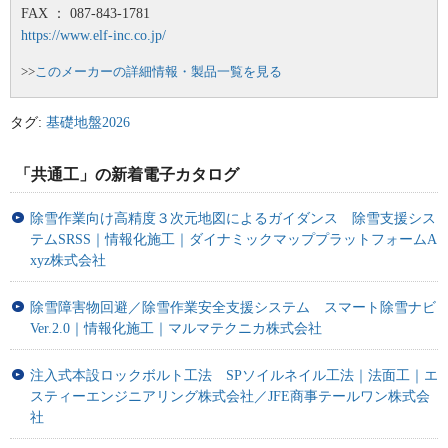
FAX ： 087-843-1781
https://www.elf-inc.co.jp/
>>
このメーカーの詳細情報・製品一覧を見る
タグ:
基礎地盤2026
「共通工」の新着電子カタログ
除雪作業向け高精度３次元地図によるガイダンス 除雪支援シス
テムSRSS｜情報化施工｜ダイナミックマッププラットフォームA
xyz株式会社
除雪障害物回避／除雪作業安全支援システム スマート除雪ナビ
Ver.2.0｜情報化施工｜マルマテクニカ株式会社
注入式本設ロックボルト工法 SPソイルネイル工法｜法面工｜エ
スティーエンジニアリング株式会社／JFE商事テールワン株式会
社