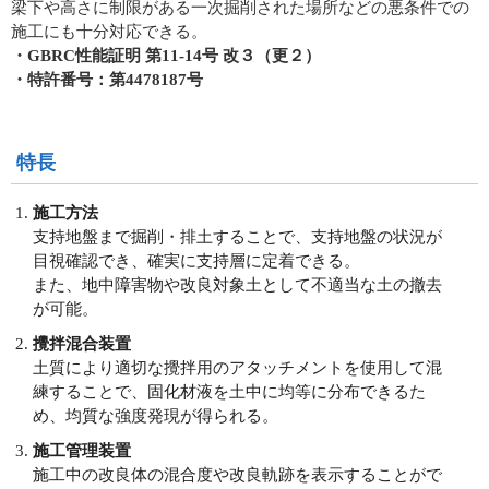
梁下や高さに制限がある一次掘削された場所などの悪条件での
施工にも十分対応できる。
・GBRC性能証明 第11-14号 改３（更２）
・特許番号：第4478187号
特長
施工方法
支持地盤まで掘削・排土することで、支持地盤の状況が
目視確認でき、確実に支持層に定着できる。
また、地中障害物や改良対象土として不適当な土の撤去
が可能。
攪拌混合装置
土質により適切な攪拌用のアタッチメントを使用して混
練することで、固化材液を土中に均等に分布できるた
め、均質な強度発現が得られる。
施工管理装置
施工中の改良体の混合度や改良軌跡を表示することがで