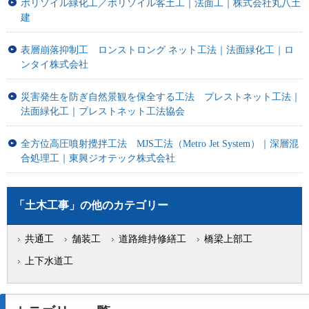
ポリソイル緑化工／ポリソイル客土工｜法面工｜株式会社丸八土
建
表層崩落抑制工 ロンストロング ネット工法｜法面緑化工｜ロ
ンタイ株式会社
災害発生を防ぎ自然景観を保全する工法 プレストネット工法｜
法面緑化工｜プレストネット工法協会
全方位高圧噴射攪拌工法 MJS工法（Metro Jet System）｜深層混
合処理工｜東興ジオテック株式会社
「土木工事」の他のカテゴリー
共通工
舗装工
道路維持修繕工
橋梁上部工
上下水道工