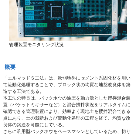
管理装置モニタリング状況
概要
「エルマッドＳ工法」は、軟弱地盤にセメント系固化材を用い
て流動化処理することで、ブロック状の均質な地盤改良体を築
造する工法である。
本工法の特長は、バックホウの油圧を動力源とした攪拌混合装
置（バケットミキサーなど）と混合攪拌状況をリアルタイムに
確認できる管理装置により、効率よく現地土を攪拌混合できる
点にあり、土の裁断および流動化処理の工程を経て、均質な改
良体の築造を可能にしている。
さらに汎用型バックホウをベースマシンとしているため、切り