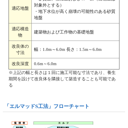
対象外とする）
適応地盤
・地下水位が高く崩壊の可能性のある砂質
地盤
適応構造
建築物および工作物の基礎地盤
物
改良体の
幅：1.0m～6.0m 長さ：1.5m～6.0m
寸法
改良深度
0.6m～6.0m
※上記の幅と長さは１回に施工可能な寸法であり、養生
期間を設けて改良体を隣接して築造することも可能であ
る
「エルマッドS工法」フローチャート