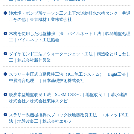
浄水場・ポンプ所ケーソン工／上下水道給排水水槽タンク｜共通
工その他｜東京機材工業株式会社
木杭を使用した地盤補強工法 パイルネット工法｜軟弱地盤処理
工｜パイルネット工法協会
ダイヤモンド工法／ウォータージェット工法｜構造物とりこわし
工｜株式会社新伸興業
スラリー中圧式自動攪拌工法（ICT施工システム） Eight工法｜
中層混合処理工｜日本基礎技術株式会社
脱炭素型地盤改良工法 SUSMICS®ｰG｜地盤改良工｜清水建設
株式会社／株式会社東洋スタビ
スラリー系機械撹拌式ブロック状地盤改良工法 エルマッドS工
法｜地盤改良工｜株式会社エルフ