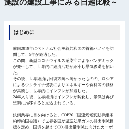
施設の建設工事にみる日越比較～
はじめに
前回2019年にベトナム社会主義共和国の首都ハノイを訪
問して、5年が経過した。
この間、新型コロナウイルス感染症によるパンデミック
が発生して、世界的に経済活動が縮小し景気後退を招い
た。
その後、世界経済は回復方向へ向かったものの、ロシア
によるウクライナ侵攻によりエネルギーや食料等の価格
が高騰し、世界的にインフレが加速した。
24年入り後、世界経済はインフレが鈍化し、景気は再び
堅調に推移すると見込まれている。
鉄鋼業界に目を向けると、COP26（国連気候変動枠組条
約締約国会議）で世界各国が温室効果ガスの排出削減目
標を定め、国境を越えてCO
排出量削減に向けたカーボ
2