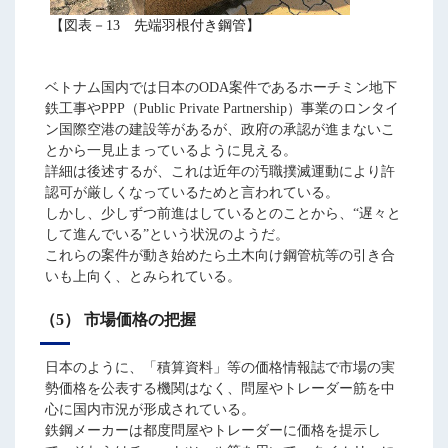
【図表－13 先端羽根付き鋼管】
ベトナム国内では日本のODA案件であるホーチミン地下
鉄工事やPPP（Public Private Partnership）事業のロンタイ
ン国際空港の建設等があるが、政府の承認が進まないこ
とから一見止まっているように見える。
詳細は後述するが、これは近年の汚職撲滅運動により許
認可が厳しくなっているためと言われている。
しかし、少しずつ前進はしているとのことから、“遅々と
して進んでいる”という状況のようだ。
これらの案件が動き始めたら土木向け鋼管杭等の引き合
いも上向く、とみられている。
（5） 市場価格の把握
日本のように、「積算資料」等の価格情報誌で市場の実
勢価格を公表する機関はなく、問屋やトレーダー筋を中
心に国内市況が形成されている。
鉄鋼メーカーは都度問屋やトレーダーに価格を提示し