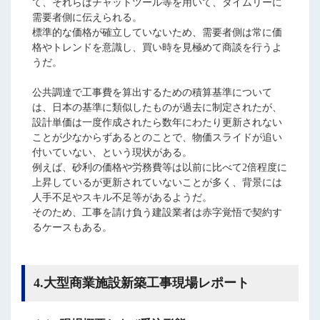
て、それらはチャットツール等を用いて、タイムリーに
需要者側に伝えられる。
標準的な価格が確立していないため、需要者側は常に価
格やトレンドを意識し、買い時を見極めて商談を行うよ
うだ。
公共調達で工事費を算出するための積算基準について
は、日本の基準に類似したものが過去に制定されたが、
設計単価は一度作成されたら数年にわたり更新されない
ことが少なからずあるとのことで、物価スライドが追い
付いていない、という現状がある。
例えば、砂利の価格や労務費等は以前に比べて2倍程度に
上昇しているが更新されていないことが多く、背景には
人手不足やスキル不足等があるようだ。
そのため、工事を請け負う建設業者は赤字覚悟で契約す
るケースもある。
4.大型商業施設新築工事現場レポート