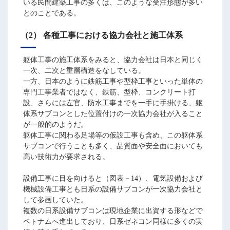
いる民間建築工事の多くは、このような受注形態が多い
とのことである。
（2） 各種工事における協力会社と施工体系
躯体工事の施工体系をみると、協力会社は日本と同じく
一次、二次と重層構造をなしている。
一方、日本のように鉄筋工事や型枠工事といった単体の
専門工事業者ではなく、鉄筋、型枠、コンクリート打
設、さらには左官、防水工事までを一手に手掛ける、躯
体系サブコンとした位置付けの一次協力会社が入ること
が一般的のようだ。
躯体工事に関わる足場等の仮設工事も含め、この躯体系
サブコンで行うことも多く、品質面や安全面においても
高い技術力が要求される。
設備工事に目を向けると（図表－14）、電気設備および
機械設備工事とも日系の設備サブコンが一次協力会社と
して参画していた。
複数の日系設備サブコンは現地企業に出資する形などで
ベトナムへ進出しており、日系ゼネコン同様に多くの実