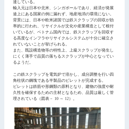
達している。
輸入元は日本や北米、シンガポールであり、経済が発展
途上にある国家の例に漏れず、地産地消の環境にない。
背景には、日本や欧米諸国では鉄スクラップの回収が効
率的に行われ、リサイクルが文化や産業構造として根付
いているが、ベトナム国内では、鉄スクラップを回収す
る高度なインフラやリサイクルシステムが十分に確立さ
れていないことが挙げられる。
また、既設構造物等の特性上、上級スクラップが発生し
にくく薄手で品質の落ちるスクラップが中心となってい
るようだ。
この鉄スクラップを電気炉で溶かし、成分調整を行い四
角柱状の鋼塊である半製品のビレットが完成する。
ビレットは鉄筋や形鋼類の原料となり、建物の強度や耐
久性を確保するための主材となるため、品質は厳しく管
理されている（図表－ 10 ～ 12）。