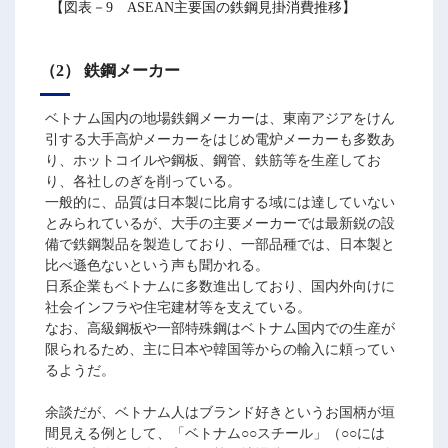
【図表－9 ASEAN主要国の鉄鋼見掛消費推移】
（2） 鉄鋼メーカー
ベトナム国内の地場鉄鋼メーカーは、東南アジアをけん
引する大手高炉メーカーをはじめ電炉メーカーも多数あ
り、ホットコイルや鋼板、鋼管、鉄筋等を生産してお
り、各社しのぎを削っている。
一般的に、品質は日本製に比肩する域には達していない
とみられているが、大手の主要メーカーでは最新鋭の設
備で鉄鋼製品を製造しており、一部品種では、日本製と
比べ遜色ないという声も聞かれる。
日系企業もベトナムに多数進出しており、国内外向けに
社会インフラや住宅建材等を支えている。
なお、高級鋼板や一部特殊鋼はベトナム国内での生産が
限られるため、主に日本や韓国等からの輸入に頼ってい
るようだ。
余談だが、ベトナム人はブランド好きというお国柄が垣
間見える例として、「ベトナム○○スチール」（○○には