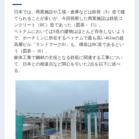
日本では、商業施設や工場・倉庫などは鉄骨（S）造で建
てられることが多いが、今回視察した商業施設は鉄筋コ
ンクリート（RC）造であった（図表－ 15）。
ベトナムにおいてはS造の建物はほとんど存在しないよう
で、ホーチミンに所在するベトナムで最も高い461mの超
高層ビル「ランドマーク81」も、構造はRC造であるとい
う（図表－ 16）。
躯体工事で鋼材の主役となる鉄筋に関連する工事につい
て、日本との相違点など関心を引いた2点を以下に述べ
る。