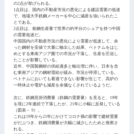
の2点が挙げられる。
1点目は、国内の不動産市況の悪化による建設需要の低迷
で、地場大手鉄鋼メーカーを中心に減産を強いられたこ
とである。
2点目は、粗鋼生産量で世界の約半分のシェアを持つ中国
の需要低迷だ。
中国国内の不動産市況の悪化により需要が低迷して、余
った鋼材を安値で大量に輸出した結果、ベトナムをはじ
めとする東南アジア圏での市況が下落し、生産を圧迫し
たことが影響している。
近年、中国製鋼材の供給過多と輸出増に伴い、日本を含
む東南アジアの鋼材需給が緩み、市況が停滞している。
ベトナムにおいても看過できない影響が生じて、高炉の
一時休止や電炉も減産を余儀なくされているようだ。
次に、鉄鋼見掛消費量（鉄鋼の需要量）を見ると、19年
を境に2年連続で下落したが、21年に小幅に反発している
（図表－ 9）。
これは19年から21年にかけてコロナ禍の影響で建材需要
がだぶつき、鉄鋼消費量が大幅に減少したためと推察さ
れる。