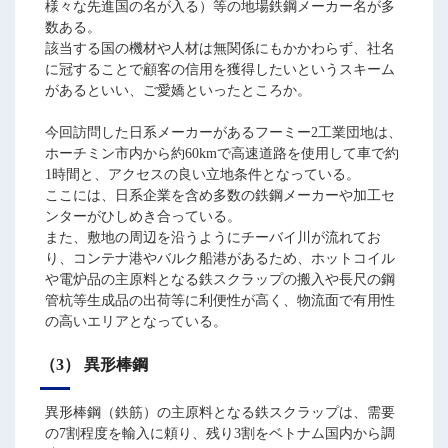
様々な先進国の名が入る）等の地場鉄鋼メーカー名が多
数ある。
該当する国の機材や人材は無関係にもかかわらず、社名
に冠することで顧客の信用を獲得したいというスキーム
があるといい、ご愛嬌といったところか。
今回訪問した日系メーカーがあるフーミー2工業団地は、
ホーチミン市内から約60kmで高速道路を使用して車で約
1時間と、アクセスの良い立地条件となっている。
ここには、日系企業を含め多数の鉄鋼メーカーや加工セ
ンターがひしめき合っている。
また、敷地の周辺を沿うようにチーバイ川が流れてお
り、コンテナ港やバルク船港があるため、ホットコイル
や電炉品の主原料となる鉄スクラップの搬入や長尺の鋼
管杭等生成品の出荷等に利便性が高く、物流面で有用性
の高いエリアとなっている。
（3） 異形棒鋼
異形棒鋼（鉄筋）の主原料となる鉄スクラップは、需要
の7割程度を輸入に頼り、残り3割をベトナム国内から調