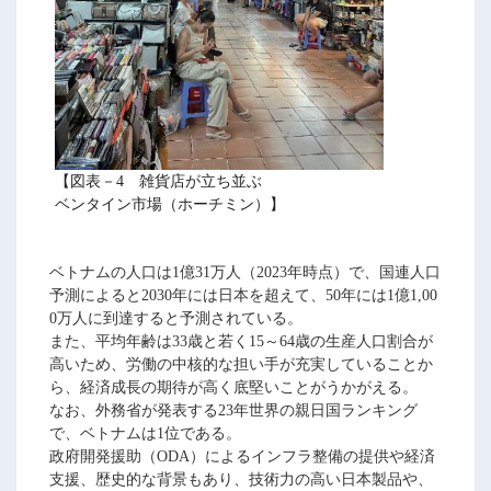
【図表－4 雑貨店が立ち並ぶ
ベンタイン市場（ホーチミン）】
ベトナムの人口は1億31万人（2023年時点）で、国連人口
予測によると2030年には日本を超えて、50年には1億1,00
0万人に到達すると予測されている。
また、平均年齢は33歳と若く15～64歳の生産人口割合が
高いため、労働の中核的な担い手が充実していることか
ら、経済成長の期待が高く底堅いことがうかがえる。
なお、外務省が発表する23年世界の親日国ランキング
で、ベトナムは1位である。
政府開発援助（ODA）によるインフラ整備の提供や経済
支援、歴史的な背景もあり、技術力の高い日本製品や、