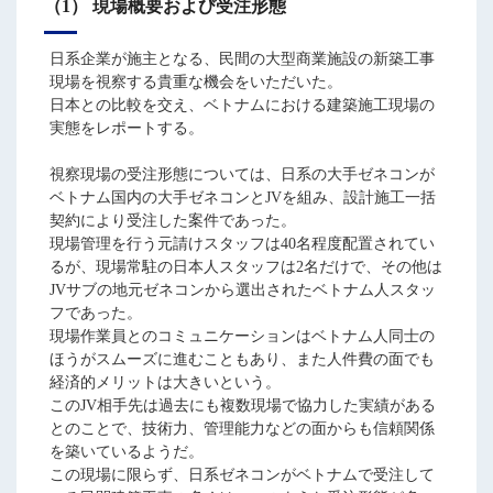
（1） 現場概要および受注形態
日系企業が施主となる、民間の大型商業施設の新築工事
現場を視察する貴重な機会をいただいた。
日本との比較を交え、ベトナムにおける建築施工現場の
実態をレポートする。
視察現場の受注形態については、日系の大手ゼネコンが
ベトナム国内の大手ゼネコンとJVを組み、設計施工一括
契約により受注した案件であった。
現場管理を行う元請けスタッフは40名程度配置されてい
るが、現場常駐の日本人スタッフは2名だけで、その他は
JVサブの地元ゼネコンから選出されたベトナム人スタッ
フであった。
現場作業員とのコミュニケーションはベトナム人同士の
ほうがスムーズに進むこともあり、また人件費の面でも
経済的メリットは大きいという。
このJV相手先は過去にも複数現場で協力した実績がある
とのことで、技術力、管理能力などの面からも信頼関係
を築いているようだ。
この現場に限らず、日系ゼネコンがベトナムで受注して