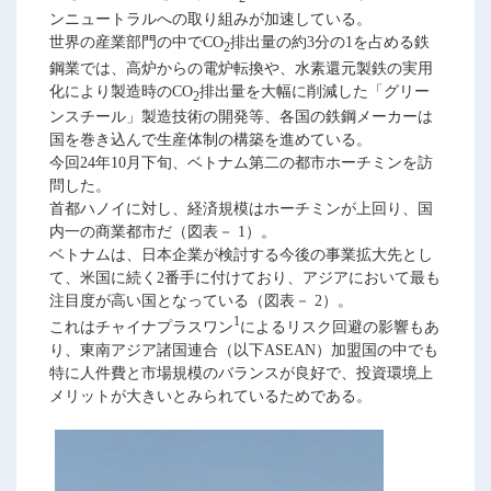
ンニュートラルへの取り組みが加速している。
世界の産業部門の中でCO
排出量の約3分の1を占める鉄
2
鋼業では、高炉からの電炉転換や、水素還元製鉄の実用
化により製造時のCO
排出量を大幅に削減した「グリー
2
ンスチール」製造技術の開発等、各国の鉄鋼メーカーは
国を巻き込んで生産体制の構築を進めている。
今回24年10月下旬、ベトナム第二の都市ホーチミンを訪
問した。
首都ハノイに対し、経済規模はホーチミンが上回り、国
内一の商業都市だ（図表－ 1）。
ベトナムは、日本企業が検討する今後の事業拡大先とし
て、米国に続く2番手に付けており、アジアにおいて最も
注目度が高い国となっている（図表－ 2）。
1
これはチャイナプラスワン
によるリスク回避の影響もあ
り、東南アジア諸国連合（以下ASEAN）加盟国の中でも
特に人件費と市場規模のバランスが良好で、投資環境上
メリットが大きいとみられているためである。