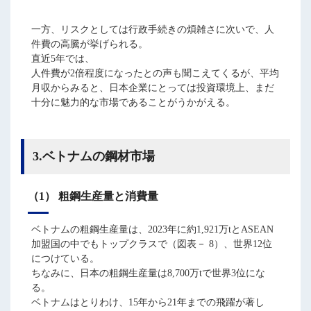
一方、リスクとしては行政手続きの煩雑さに次いで、人
件費の高騰が挙げられる。
直近5年では、
人件費が2倍程度になったとの声も聞こえてくるが、平均
月収からみると、日本企業にとっては投資環境上、まだ
十分に魅力的な市場であることがうかがえる。
3.ベトナムの鋼材市場
（1） 粗鋼生産量と消費量
ベトナムの粗鋼生産量は、2023年に約1,921万tとASEAN
加盟国の中でもトップクラスで（図表－ 8）、世界12位
につけている。
ちなみに、日本の粗鋼生産量は8,700万tで世界3位にな
る。
ベトナムはとりわけ、15年から21年までの飛躍が著し