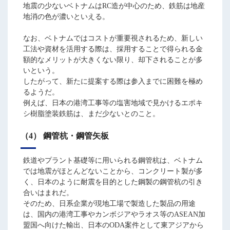
地震の少ないベトナムはRC造が中心のため、鉄筋は地産
地消の色が濃いといえる。
なお、ベトナムではコストが重要視されるため、新しい
工法や資材を活用する際は、採用することで得られる金
額的なメリットが大きくない限り、却下されることが多
いという。
したがって、新たに提案する際は参入までに困難を極め
るようだ。
例えば、日本の港湾工事等の塩害地域で見かけるエポキ
シ樹脂塗装鉄筋は、まだ少ないとのこと。
（4） 鋼管杭・鋼管矢板
鉄道やプラント基礎等に用いられる鋼管杭は、ベトナム
では地震がほとんどないことから、コンクリート製が多
く、日本のように耐震を目的とした鋼製の鋼管杭の引き
合いはまれだ。
そのため、日系企業が現地工場で製造した製品の用途
は、国内の港湾工事やカンボジアやラオス等のASEAN加
盟国へ向けた輸出、日本のODA案件として東アジアから