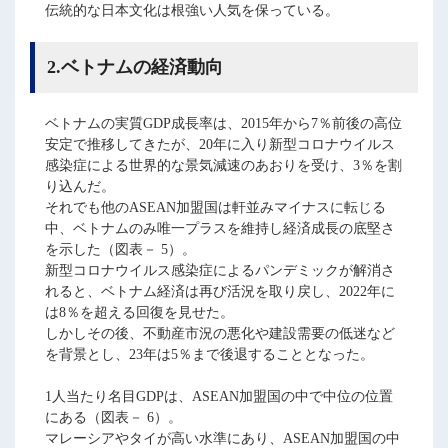
伝統的な日本文化は根強い人気を保っている。
2.ベトナムの経済動向
ベトナムの実質GDP成長率は、2015年から7％前後の高位
安定で推移してきたが、20年に入り新型コロナウイルス
感染症による世界的な景気減速のあおりを受け、3％を割
り込んだ。
それでも他のASEAN加盟国は軒並みマイナスに転じる
中、ベトナムのみ唯一プラスを維持し経済成長の底堅さ
を示した（図表－ 5）。
新型コロナウイルス感染症によるパンデミックが解消さ
れると、ベトナム経済は再び活況を取り戻し、2022年に
は8％を超える回復を見せた。
しかしその後、不動産市況の悪化や建設需要の低迷など
を背景とし、23年は5％まで後退することとなった。
1人当たり名目GDPは、ASEAN加盟国の中で中位の位置
にある（図表－ 6）。
マレーシアやタイが高い水準にあり、ASEAN加盟国の中