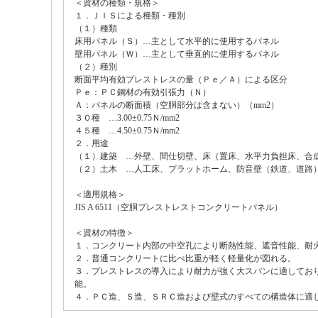
＜資材の種類・規格＞
１．ＪＩＳによる種類・種別
（１）種類
床用パネル（Ｓ）…主として水平的に使用するパネル
壁用パネル（Ｗ）…主として垂直的に使用するパネル
（２）種別
断面平均有効プレストレスの量（Ｐｅ／Ａ）による区分
Ｐｅ：ＰＣ鋼材の有効引張力（Ｎ）
Ａ：パネルの断面積（空胴部分は含まない）（mm2）
３０種 …3.00±0.75Ｎ/mm2
４５種 …4.50±0.75Ｎ/mm2
２．用途
（１）建築 …外壁、間仕切壁、床（置床、水平力負担床、合
（２）土木 …人工床、プラットホーム、防音壁（鉄道、道路
＜適用規格＞
JIS A 6511（空胴プレストレストコンクリートパネル）
＜資材の特徴＞
１．コンクリート内部の中空孔により断熱性能、遮音性能、耐
２．普通コンクリートに比べ比重が軽く軽量化が図れる。
３．プレストレスの導入により耐力が強く大スパンに適してお
能。
４．ＰＣ造、Ｓ造、ＳＲＣ造および壁式のすべての構造体に適