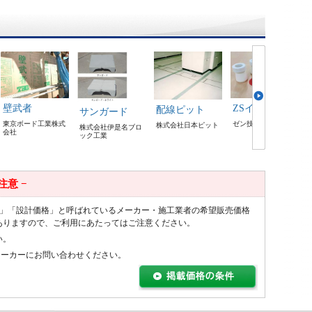
壁武者
ZSインサート
配線ピット
サンガード
東京ボード工業株式
ゼン技研株式会社
株式会社日本ピット
株式会社伊是名ブロ
会社
ック工業
 注意 −
値」「設計価格」と呼ばれているメーカー・施工業者の希望販売価格
AQUAPANEL
人工芝 メモリ
ポリカーボネ
セーフティ・
ありますので、ご利用にあたってはご注意ください。
Q4フィニッシ
ーターフ
ート波板 ヒシ
ウォーク
い。
ュ
波ポリカ
ユニオンビズ株式会
スリーエム ジャパ
社
ン株式会社
メーカーにお問い合わせください。
チヨダウーテ株式会
三菱ケミカルインフ
社
ラテック株式会社