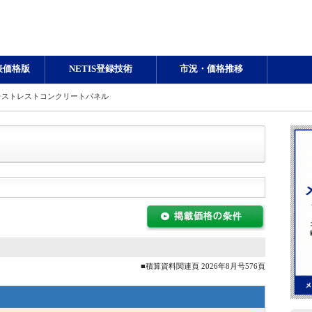
表価格版
NETIS登録技術
市況・価格推移
レストレストコンクリートパネル
■積算資料関連頁 2026年8月号576頁