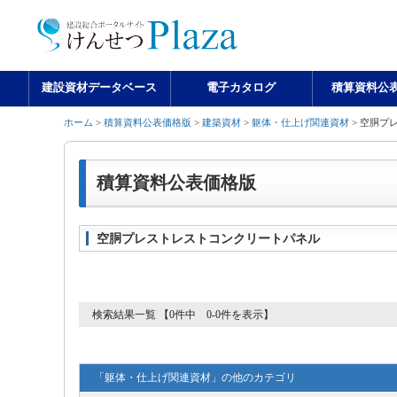
建設資材データベース
電子カタログ
積算資料公
ホーム
>
積算資料公表価格版
>
建築資材
>
躯体・仕上げ関連資材
> 空胴プ
積算資料公表価格版
空胴プレストレストコンクリートパネル
検索結果一覧 【0件中 0-0件を表示】
「躯体・仕上げ関連資材」の他のカテゴリ