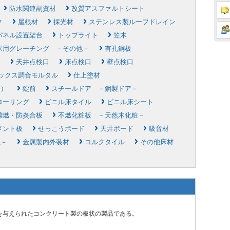
防水関連副資材
改質アスファルトシート
ク
屋根材
採光材
ステンレス製ルーフドレイン
パネル設置架台
トップライト
笠木
床用グレーチング －その他－
有孔鋼板
め
天井点検口
床点検口
壁点検口
ックス調合モルタル
仕上塗材
ク）
錠前
スチールドア －鋼製ドア－
ローリング
ビニル床タイル
ビニル床シート
難燃・防炎合板
不燃化粧板 －天然木化粧－
メント板
せっこうボード
天井ボード
吸音材
系－
金属製内外装材
コルクタイル
その他床材
を与えられたコンクリート製の板状の製品である。