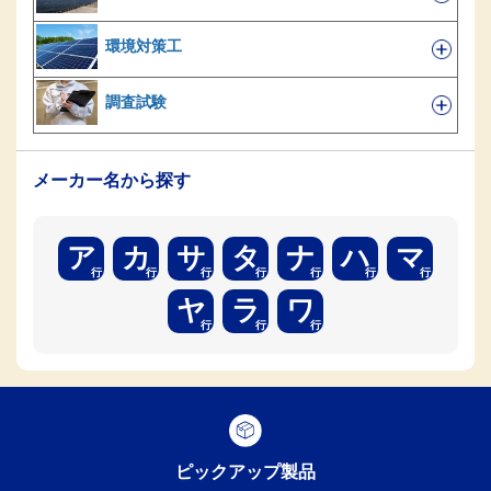
環境対策工
調査試験
メーカー名から探す
ア
カ
サ
タ
ナ
ハ
マ
ヤ
ラ
ワ
ピックアップ製品