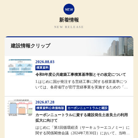
新着情報
建設情報クリップ
2026.08.03
積算資料
令和8年度公共建築工事積算基準類とその改定について
1.はじめに国が発注する営繕工事に関する積算基準につ
いては、各府省庁が官庁営繕事業を実施するための「統
一基準」として位置付けられ...
2026.07.28
積算資料公表価格版
カーボンニュートラルと建設
カーボンニュートラルに資する建設発生土改良土の利用
拡大に向けて
はじめに「第1回循環経済（サーキュラーエコノミー）に
関する関係閣僚会議（2024年7月30日）において、当時の