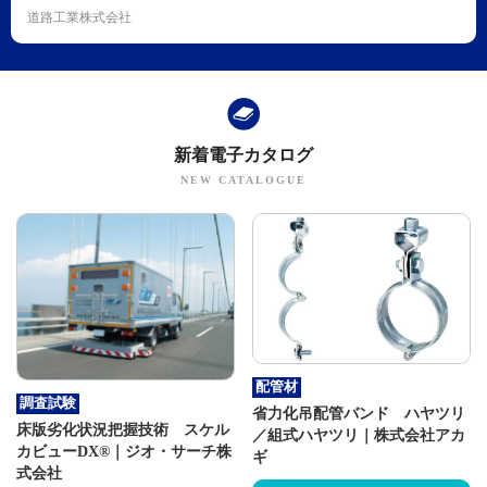
道路工業株式会社
新着電子カタログ
配管材
調査試験
省力化吊配管バンド ハヤツリ
床版劣化状況把握技術 スケル
／組式ハヤツリ｜株式会社アカ
カビューDX®｜ジオ・サーチ株
ギ
式会社