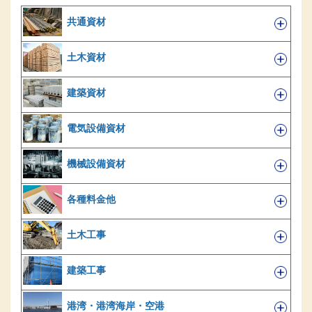
共通資材
土木資材
建築資材
電気設備資材
機械設備資材
各種料金他
土木工事
建築工事
港湾・港湾海岸・空港