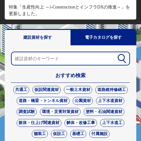
特集「生産性向上 ～i-ConstructionとインフラDXの推進～」を
更新しました。
建設資材を探す
電子カタログを探す
おすすめ検索
共通工
仮設関連資材
一般土木資材
道路維持修繕工
道路・橋梁・トンネル資材
公園資材
上下水道資材
調査試験
環境・災害対策資材
塗料・石油関連資材
躯体・仕上げ関連資材
解体・改修工事
上下水道工
舗装工
仮設工
基礎工
付属施設