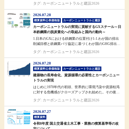
斎藤国土交通省大臣...
タグ: カーボンニュートラルと建設2026
2026.07.28
積算資料公表価格版
カーボンニュートラルと建設
カーボンニュートラルの実現に貢献するGXスチール～日
本鉄鋼業の脱炭素化への取組みと国内の動向～
1.日本のGXにおける鉄鋼業の位置付け1-1.わが国の排出
削減目標と鉄鋼業パリ協定に基づくわが国のGHG排出削
減目標では、203...
タグ: カーボンニュートラルと建設2026
2026.07.28
積算資料公表価格版
カーボンニュートラルと建設
建築物の長寿命化、資源循環の必要性とカーボンニュー
トラルの実現
はじめに1970年代の初頭、世界的に環境汚染や資源枯渇
に対する危機感がクローズアップされ始めた。その後、
これらが経済発展との表裏...
タグ: カーボンニュートラルと建設2026
2026.07.27
積算資料
令和8年度 国土交通省土木工事・業務の積算基準等の改
定について