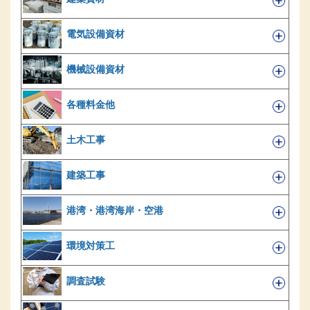
電気設備資材
機械設備資材
各種料金他
土木工事
建築工事
港湾・港湾海岸・空港
環境対策工
調査試験