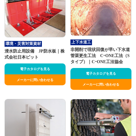
上下水道工
環境・災害対策資材
非開削で現状回復が早い下水道
浸水防止用設備 JP防水板｜株
管渠更生工法 CｰONE工法（S
式会社日本ピット
タイプ）｜CｰONE工法協会
電子カタログを見る
電子カタログを見る
メーカーに問い合わせる
メーカーに問い合わせる