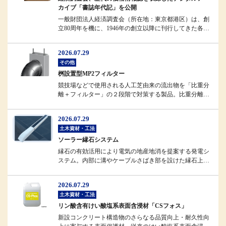
カイブ「書誌年代記」を公開
一般財団法人経済調査会（所在地：東京都港区）は、創
立80周年を機に、1946年の創立以降に刊行してきた各種
情報誌のデジタルアーカ...
2026.07.29
その他
桝設置型MP2フィルター
競技場などで使用される人工芝由来の流出物を「比重分
離＋フィルター」の２段階で対策する製品。比重分離に
よってフィルターへの負担を軽...
2026.07.29
土木資材・工法
ソーラー縁石システム
縁石の有効活用により電気の地産地消を提案する発電シ
ステム。内部に溝やケーブルさばき部を設けた縁石上部
に、強化ガラスで補強したソー...
2026.07.29
土木資材・工法
リン酸含有けい酸塩系表面含浸材「CSフォス」
新設コンクリート構造物のさらなる品質向上・耐久性向