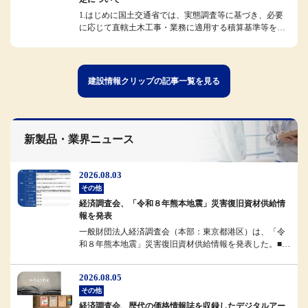
1.はじめに国土交通省では、実態調査等に基づき、必要
に応じて直轄土木工事・業務に適用する積算基準等を改
定しています。今般、令和8...
建設情報クリップの記事一覧を見る
新製品・業界ニュース
2026.08.03
その他
経済調査会、「令和８年熊本地震」災害復旧資材供給情
報を発表
一般財団法人経済調査会（本部：東京都港区）は、「令
和８年熊本地震」災害復旧資材供給情報を発表した。■概
要経済調査会では、被災地域...
2026.08.05
その他
経済調査会、歴代の価格情報誌を収録したデジタルアー