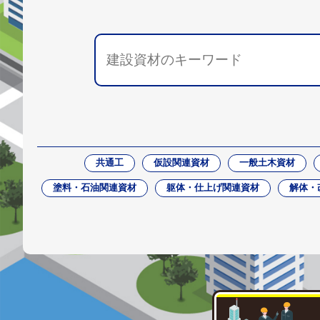
共通工
仮設関連資材
一般土木資材
塗料・石油関連資材
躯体・仕上げ関連資材
解体・