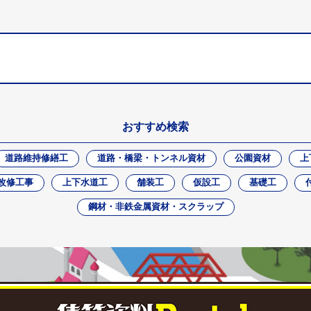
おすすめ検索
道路維持修繕工
道路・橋梁・トンネル資材
公園資材
上
改修工事
上下水道工
舗装工
仮設工
基礎工
鋼材・非鉄金属資材・スクラップ