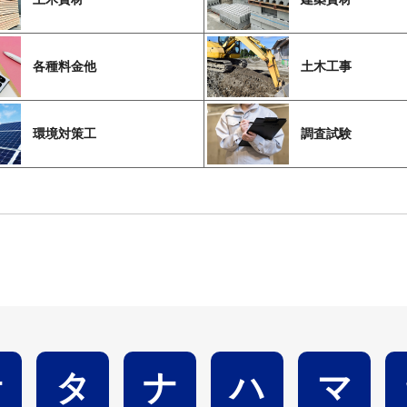
各種料金他
土木工事
環境対策工
調査試験
サ
タ
ナ
ハ
マ