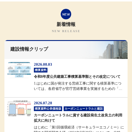
新着情報
建設情報クリップ
2026.08.03
積算資料
令和8年度公共建築工事積算基準類とその改定について
1.はじめに国が発注する営繕工事に関する積算基準につ
いては、各府省庁が官庁営繕事業を実施するための「統
一基準」として位置付けられ...
2026.07.28
積算資料公表価格版
カーボンニュートラルと建設
カーボンニュートラルに資する建設発生土改良土の利用
拡大に向けて
はじめに「第1回循環経済（サーキュラーエコノミー）に