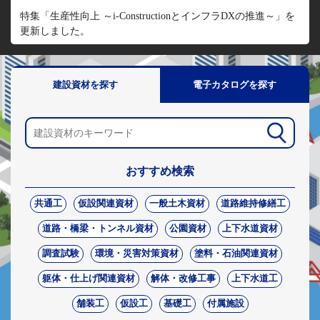
特集「生産性向上 ～i-ConstructionとインフラDXの推進～」を
更新しました。
建設資材を探す
電子カタログを探す
おすすめ検索
共通工
仮設関連資材
一般土木資材
道路維持修繕工
道路・橋梁・トンネル資材
公園資材
上下水道資材
調査試験
環境・災害対策資材
塗料・石油関連資材
躯体・仕上げ関連資材
解体・改修工事
上下水道工
舗装工
仮設工
基礎工
付属施設