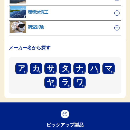
環境対策工
調査試験
メーカー名から探す
ア
カ
サ
タ
ナ
ハ
マ
ヤ
ラ
ワ
ピックアップ製品