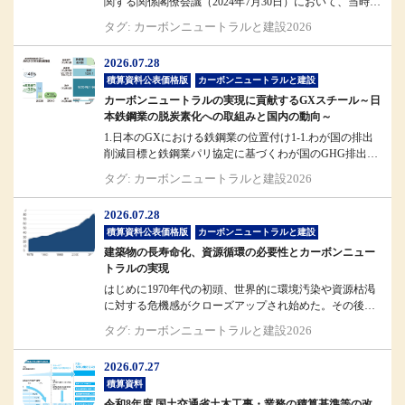
関する関係閣僚会議（2024年7月30日）において、当時の
斎藤国土交通省大臣...
タグ: カーボンニュートラルと建設2026
2026.07.28
積算資料公表価格版
カーボンニュートラルと建設
カーボンニュートラルの実現に貢献するGXスチール～日
本鉄鋼業の脱炭素化への取組みと国内の動向～
1.日本のGXにおける鉄鋼業の位置付け1-1.わが国の排出
削減目標と鉄鋼業パリ協定に基づくわが国のGHG排出削
減目標では、203...
タグ: カーボンニュートラルと建設2026
2026.07.28
積算資料公表価格版
カーボンニュートラルと建設
建築物の長寿命化、資源循環の必要性とカーボンニュー
トラルの実現
はじめに1970年代の初頭、世界的に環境汚染や資源枯渇
に対する危機感がクローズアップされ始めた。その後、
これらが経済発展との表裏...
タグ: カーボンニュートラルと建設2026
2026.07.27
積算資料
令和8年度 国土交通省土木工事・業務の積算基準等の改