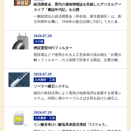
経済調査会、歴代の価格情報誌を収録したデジタルアー
カイブ「書誌年代記」を公開
一般財団法人経済調査会（所在地：東京都港区）は、創
立80周年を機に、1946年の創立以降に刊行してきた各種
情報誌のデジタルアーカ...
2026.07.29
その他
桝設置型MP2フィルター
競技場などで使用される人工芝由来の流出物を「比重分
離＋フィルター」の２段階で対策する製品。比重分離に
よってフィルターへの負担を軽...
2026.07.29
土木資材・工法
ソーラー縁石システム
縁石の有効活用により電気の地産地消を提案する発電シ
ステム。内部に溝やケーブルさばき部を設けた縁石上部
に、強化ガラスで補強したソー...
2026.07.29
土木資材・工法
リン酸含有けい酸塩系表面含浸材「CSフォス」