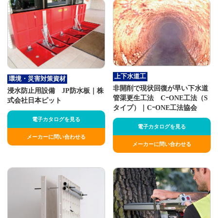
上下水道工
環境・災害対策資材
非開削で現状回復が早い下水道
浸水防止用設備 JP防水板｜株
管渠更生工法 CｰONE工法（S
式会社日本ピット
タイプ）｜CｰONE工法協会
電子カタログを見る
電子カタログを見る
メーカーに問い合わせる
メーカーに問い合わせる