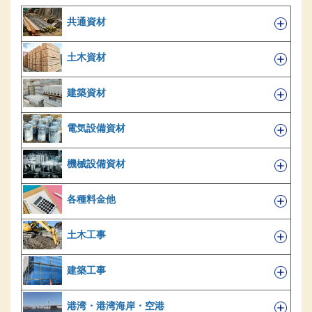
共通資材
土木資材
建築資材
電気設備資材
機械設備資材
各種料金他
土木工事
建築工事
港湾・港湾海岸・空港