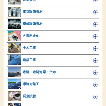
電気設備資材
機械設備資材
各種料金他
土木工事
建築工事
港湾・港湾海岸・空港
環境対策工
調査試験