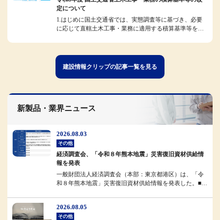
定について
1.はじめに国土交通省では、実態調査等に基づき、必要
に応じて直轄土木工事・業務に適用する積算基準等を改
定しています。今般、令和8...
建設情報クリップの記事一覧を見る
新製品・業界ニュース
2026.08.03
その他
経済調査会、「令和８年熊本地震」災害復旧資材供給情
報を発表
一般財団法人経済調査会（本部：東京都港区）は、「令
和８年熊本地震」災害復旧資材供給情報を発表した。■概
要経済調査会では、被災地域...
2026.08.05
その他