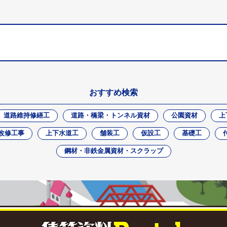
おすすめ検索
道路維持修繕工
道路・橋梁・トンネル資材
公園資材
上
改修工事
上下水道工
舗装工
仮設工
基礎工
鋼材・非鉄金属資材・スクラップ