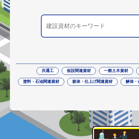
共通工
仮設関連資材
一般土木資材
塗料・石油関連資材
躯体・仕上げ関連資材
解体・