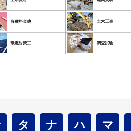
各種料金他
土木工事
環境対策工
調査試験
サ
タ
ナ
ハ
マ