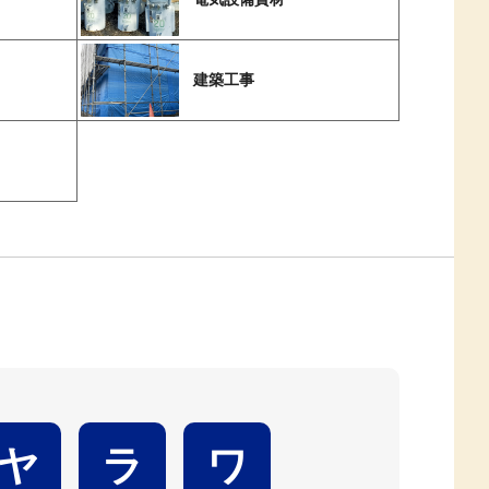
建築工事
ヤ
ラ
ワ