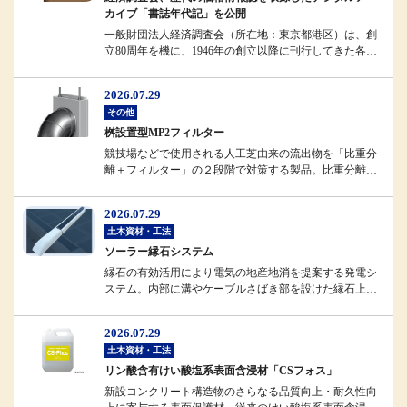
カイブ「書誌年代記」を公開
一般財団法人経済調査会（所在地：東京都港区）は、創
立80周年を機に、1946年の創立以降に刊行してきた各種
情報誌のデジタルアーカ...
2026.07.29
その他
桝設置型MP2フィルター
競技場などで使用される人工芝由来の流出物を「比重分
離＋フィルター」の２段階で対策する製品。比重分離に
よってフィルターへの負担を軽...
2026.07.29
土木資材・工法
ソーラー縁石システム
縁石の有効活用により電気の地産地消を提案する発電シ
ステム。内部に溝やケーブルさばき部を設けた縁石上部
に、強化ガラスで補強したソー...
2026.07.29
土木資材・工法
リン酸含有けい酸塩系表面含浸材「CSフォス」
新設コンクリート構造物のさらなる品質向上・耐久性向