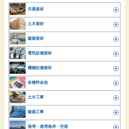
共通資材
土木資材
建築資材
電気設備資材
機械設備資材
各種料金他
土木工事
建築工事
港湾・港湾海岸・空港