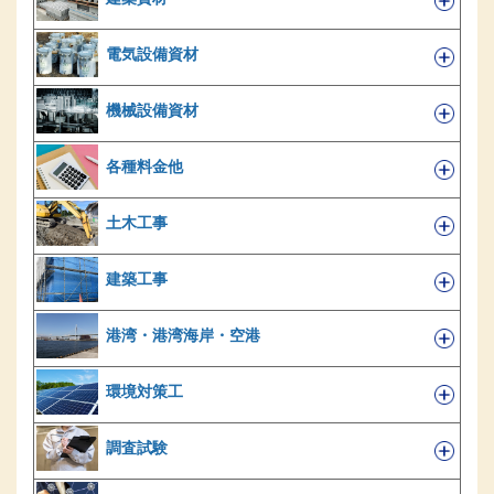
電気設備資材
機械設備資材
各種料金他
土木工事
建築工事
港湾・港湾海岸・空港
環境対策工
調査試験