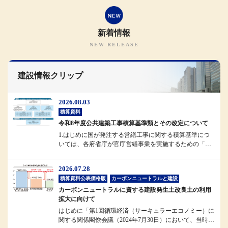
新着情報
建設情報クリップ
2026.08.03
積算資料
令和8年度公共建築工事積算基準類とその改定について
1.はじめに国が発注する営繕工事に関する積算基準につ
いては、各府省庁が官庁営繕事業を実施するための「統
一基準」として位置付けられ...
2026.07.28
積算資料公表価格版
カーボンニュートラルと建設
カーボンニュートラルに資する建設発生土改良土の利用
拡大に向けて
はじめに「第1回循環経済（サーキュラーエコノミー）に
関する関係閣僚会議（2024年7月30日）において、当時の