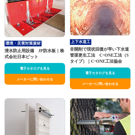
上下水道工
環境・災害対策資材
非開削で現状回復が早い下水道
浸水防止用設備 JP防水板｜株
管渠更生工法 CｰONE工法（S
式会社日本ピット
タイプ）｜CｰONE工法協会
電子カタログを見る
電子カタログを見る
メーカーに問い合わせる
メーカーに問い合わせる