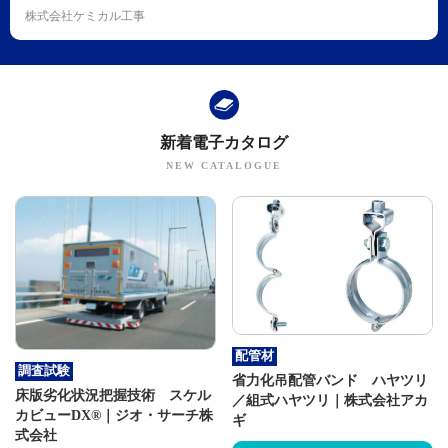
株式会社ケミカル工事
新着電子カタログ
配管材
調査試験
省力化吊配管バンド ハヤツリ
床版劣化状況把握技術 スケル
／組式ハヤツリ｜株式会社アカ
カビューDX®｜ジオ・サーチ株
ギ
式会社