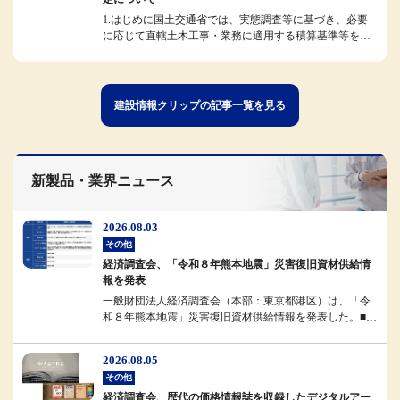
1.はじめに国土交通省では、実態調査等に基づき、必要
に応じて直轄土木工事・業務に適用する積算基準等を改
定しています。今般、令和8...
建設情報クリップの記事一覧を見る
新製品・業界ニュース
2026.08.03
その他
経済調査会、「令和８年熊本地震」災害復旧資材供給情
報を発表
一般財団法人経済調査会（本部：東京都港区）は、「令
和８年熊本地震」災害復旧資材供給情報を発表した。■概
要経済調査会では、被災地域...
2026.08.05
その他
経済調査会、歴代の価格情報誌を収録したデジタルアー