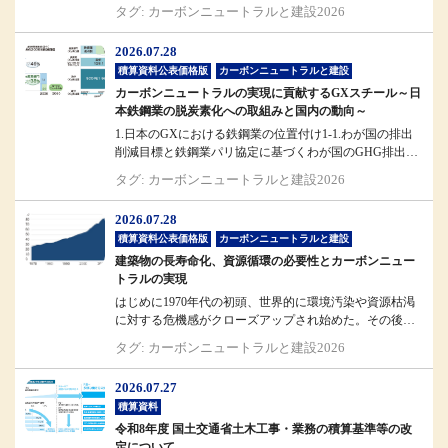
斎藤国土交通省大臣...
タグ: カーボンニュートラルと建設2026
2026.07.28
積算資料公表価格版
カーボンニュートラルと建設
カーボンニュートラルの実現に貢献するGXスチール～日
本鉄鋼業の脱炭素化への取組みと国内の動向～
1.日本のGXにおける鉄鋼業の位置付け1-1.わが国の排出
削減目標と鉄鋼業パリ協定に基づくわが国のGHG排出削
減目標では、203...
タグ: カーボンニュートラルと建設2026
2026.07.28
積算資料公表価格版
カーボンニュートラルと建設
建築物の長寿命化、資源循環の必要性とカーボンニュー
トラルの実現
はじめに1970年代の初頭、世界的に環境汚染や資源枯渇
に対する危機感がクローズアップされ始めた。その後、
これらが経済発展との表裏...
タグ: カーボンニュートラルと建設2026
2026.07.27
積算資料
令和8年度 国土交通省土木工事・業務の積算基準等の改
定について