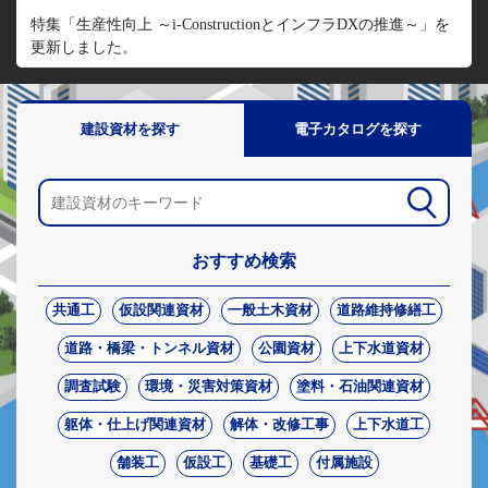
特集「生産性向上 ～i-ConstructionとインフラDXの推進～」を
更新しました。
建設資材を探す
電子カタログを探す
おすすめ検索
共通工
仮設関連資材
一般土木資材
道路維持修繕工
道路・橋梁・トンネル資材
公園資材
上下水道資材
調査試験
環境・災害対策資材
塗料・石油関連資材
躯体・仕上げ関連資材
解体・改修工事
上下水道工
舗装工
仮設工
基礎工
付属施設