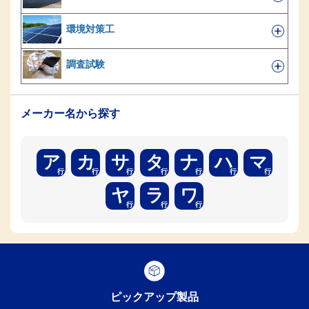
環境対策工
調査試験
メーカー名から探す
ア
カ
サ
タ
ナ
ハ
マ
ヤ
ラ
ワ
ピックアップ製品