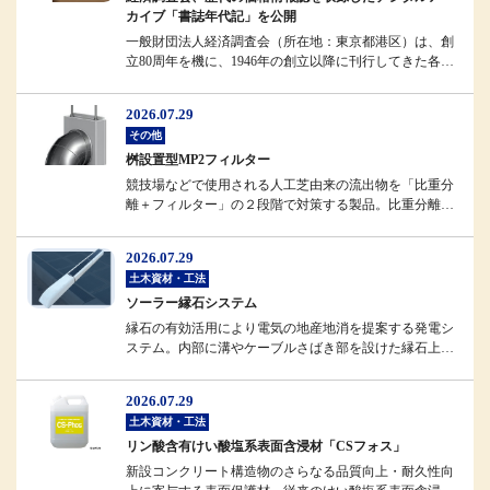
カイブ「書誌年代記」を公開
一般財団法人経済調査会（所在地：東京都港区）は、創
立80周年を機に、1946年の創立以降に刊行してきた各種
情報誌のデジタルアーカ...
2026.07.29
その他
桝設置型MP2フィルター
競技場などで使用される人工芝由来の流出物を「比重分
離＋フィルター」の２段階で対策する製品。比重分離に
よってフィルターへの負担を軽...
2026.07.29
土木資材・工法
ソーラー縁石システム
縁石の有効活用により電気の地産地消を提案する発電シ
ステム。内部に溝やケーブルさばき部を設けた縁石上部
に、強化ガラスで補強したソー...
2026.07.29
土木資材・工法
リン酸含有けい酸塩系表面含浸材「CSフォス」
新設コンクリート構造物のさらなる品質向上・耐久性向