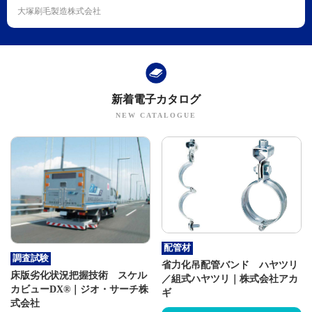
大塚刷毛製造株式会社
新着電子カタログ
配管材
調査試験
省力化吊配管バンド ハヤツリ
床版劣化状況把握技術 スケル
／組式ハヤツリ｜株式会社アカ
カビューDX®｜ジオ・サーチ株
ギ
式会社