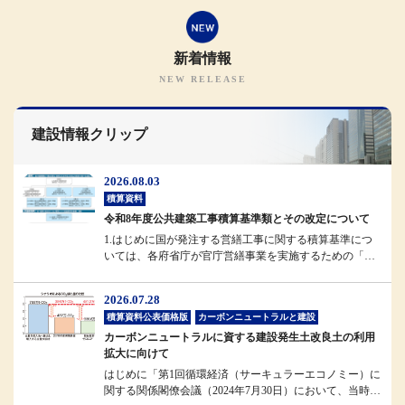
新着情報
建設情報クリップ
2026.08.03
積算資料
令和8年度公共建築工事積算基準類とその改定について
1.はじめに国が発注する営繕工事に関する積算基準につ
いては、各府省庁が官庁営繕事業を実施するための「統
一基準」として位置付けられ...
2026.07.28
積算資料公表価格版
カーボンニュートラルと建設
カーボンニュートラルに資する建設発生土改良土の利用
拡大に向けて
はじめに「第1回循環経済（サーキュラーエコノミー）に
関する関係閣僚会議（2024年7月30日）において、当時の