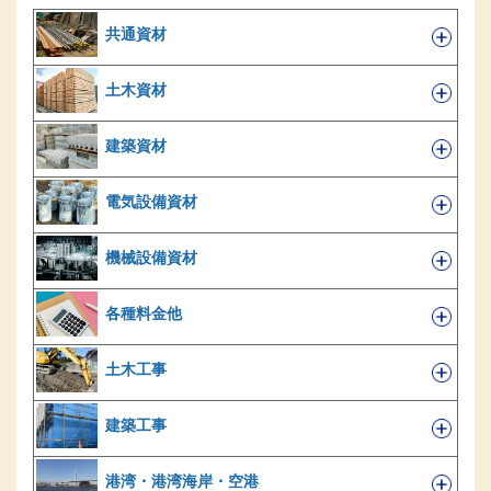
共通資材
土木資材
建築資材
電気設備資材
機械設備資材
各種料金他
土木工事
建築工事
港湾・港湾海岸・空港