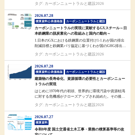
斎藤国土交通省大臣...
タグ: カーボンニュートラルと建設2026
2026.07.28
積算資料公表価格版
カーボンニュートラルと建設
カーボンニュートラルの実現に貢献するGXスチール～日
本鉄鋼業の脱炭素化への取組みと国内の動向～
1.日本のGXにおける鉄鋼業の位置付け1-1.わが国の排出
削減目標と鉄鋼業パリ協定に基づくわが国のGHG排出削
減目標では、203...
タグ: カーボンニュートラルと建設2026
2026.07.28
積算資料公表価格版
カーボンニュートラルと建設
建築物の長寿命化、資源循環の必要性とカーボンニュー
トラルの実現
はじめに1970年代の初頭、世界的に環境汚染や資源枯渇
に対する危機感がクローズアップされ始めた。その後、
これらが経済発展との表裏...
タグ: カーボンニュートラルと建設2026
2026.07.27
積算資料
令和8年度 国土交通省土木工事・業務の積算基準等の改
定について