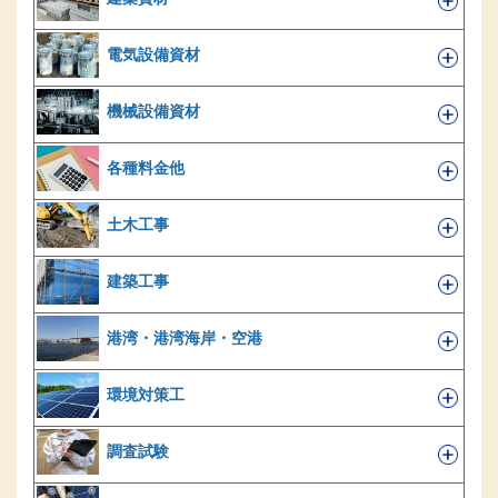
電気設備資材
機械設備資材
各種料金他
土木工事
建築工事
港湾・港湾海岸・空港
環境対策工
調査試験