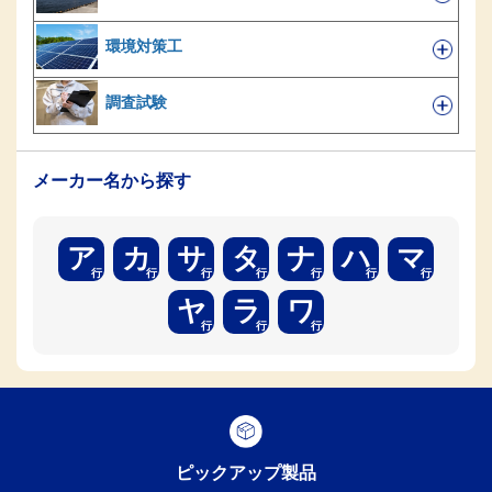
環境対策工
調査試験
メーカー名から探す
ア
カ
サ
タ
ナ
ハ
マ
ヤ
ラ
ワ
ピックアップ製品