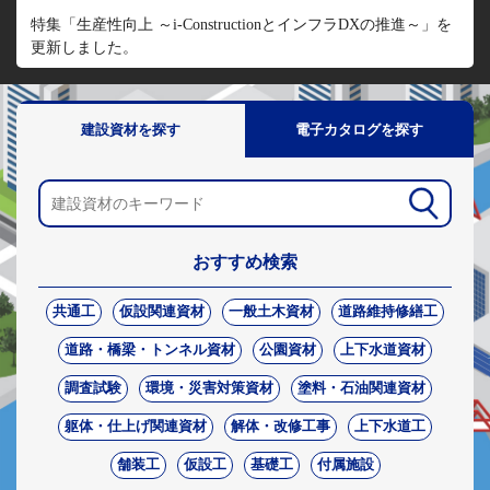
特集「生産性向上 ～i-ConstructionとインフラDXの推進～」を
更新しました。
建設資材を探す
電子カタログを探す
おすすめ検索
共通工
仮設関連資材
一般土木資材
道路維持修繕工
道路・橋梁・トンネル資材
公園資材
上下水道資材
調査試験
環境・災害対策資材
塗料・石油関連資材
躯体・仕上げ関連資材
解体・改修工事
上下水道工
舗装工
仮設工
基礎工
付属施設