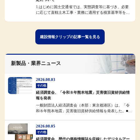
1.はじめに国土交通省では、実態調査等に基づき、必要
に応じて直轄土木工事・業務に適用する積算基準等を改
定しています。今般、令和8...
建設情報クリップの記事一覧を見る
新製品・業界ニュース
2026.08.03
その他
経済調査会、「令和８年熊本地震」災害復旧資材供給情
報を発表
一般財団法人経済調査会（本部：東京都港区）は、「令
和８年熊本地震」災害復旧資材供給情報を発表した。■概
要経済調査会では、被災地域...
2026.08.05
その他
経済調査会、歴代の価格情報誌を収録したデジタルアー