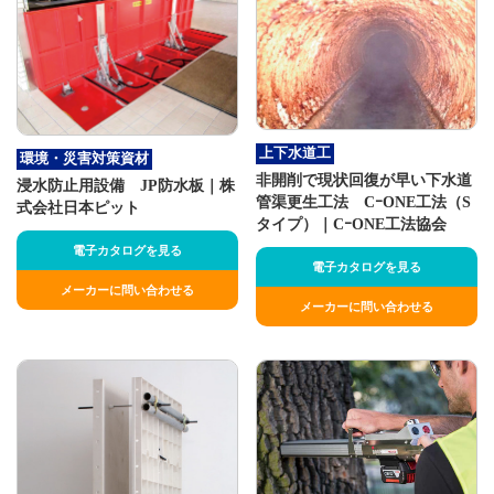
上下水道工
環境・災害対策資材
非開削で現状回復が早い下水道
浸水防止用設備 JP防水板｜株
管渠更生工法 CｰONE工法（S
式会社日本ピット
タイプ）｜CｰONE工法協会
電子カタログを見る
電子カタログを見る
メーカーに問い合わせる
メーカーに問い合わせる